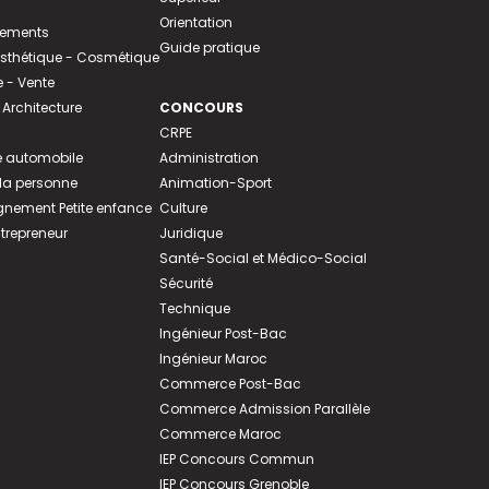
Orientation
tements
Guide pratique
 Esthétique - Cosmétique
- Vente
 Architecture
CONCOURS
CRPE
 automobile
Administration
 la personne
Animation-Sport
ement Petite enfance
Culture
ntrepreneur
Juridique
Santé-Social et Médico-Social
Sécurité
Technique
Ingénieur Post-Bac
Ingénieur Maroc
Commerce Post-Bac
Commerce Admission Parallèle
Commerce Maroc
IEP Concours Commun
IEP Concours Grenoble