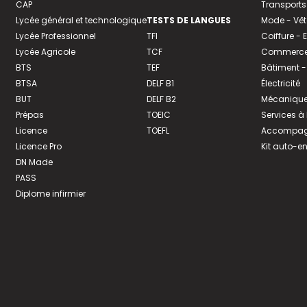
CAP
Transports
Lycée général et technologique
TESTS DE LANGUES
Mode - Vê
Lycée Professionnel
TFI
Coiffure -
Lycée Agricole
TCF
Commerce 
BTS
TEF
Bâtiment -
BTSA
DELF B1
Électricité
BUT
DELF B2
Mécanique
Prépas
TOEIC
Services à
Licence
TOEFL
Accompagn
Licence Pro
Kit auto-e
DN Made
PASS
Diplome infirmier