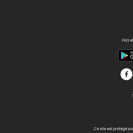
FAQ et
v2.311.4 US
Ce site est protégé p