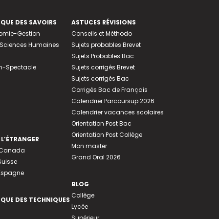
EQUE DES SAVOIRS
ASTUCES RÉVISIONS
nomie-Gestion
Conseils et Méthodo
e-Sciences Humaines
Sujets probables Brevet
Sujets Probables Bac
n-Spectacle
Sujets corrigés Brevet
Sujets corrigés Bac
Corrigés Bac de Français
Calendrier Parcoursup 2026
Calendrier vacances scolaires
Orientation Post Bac
Orientation Post Collège
 L’ÉTRANGER
Mon master
u Canada
Grand Oral 2026
Suisse
 Espagne
BLOG
Collège
EQUE DES TECHNIQUES
Lycée
Supérieur