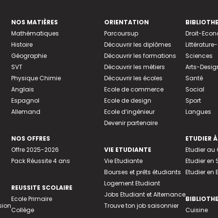
NOS MATIÈRES
ORIENTATION
BIBLIOTH
Mathématiques
Parcoursup
Droit-Eco
Histoire
Découvrir les diplômes
Littératur
Géographie
Découvrir les formations
Sciences
SVT
Découvrir les métiers
Arts-Desig
Physique Chimie
Découvrir les écoles
Santé
Anglais
Ecole de commerce
Social
Espagnol
Ecole de design
Sport
Allemand
Ecole d’ingénieur
Langues
Devenir partenaire
NOS OFFRES
ETUDIER À
Offre 2025-2026
VIE ETUDIANTE
Etudier a
Pack Réussite 4 ans
Vie Etudiante
Etudier en 
Bourses et prêts étudiants
Etudier en
Logement Etudiant
REUSSITE SCOLAIRE
Jobs Etudiant et Alternance
Ecole Primaire
BIBLIOTH
sion
Trouve ton job saisonnier
Collège
Cuisine