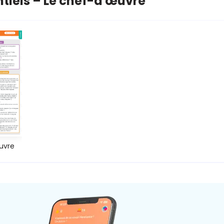
ntiels – Le chef-d'œuvre
uvre