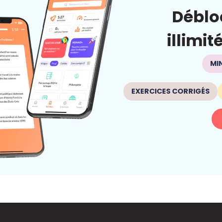
Déblo
illimit
MI
EXERCICES CORRIGÉS