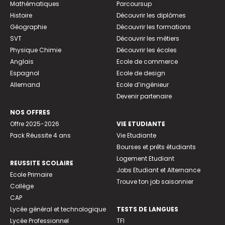
Mathématiques
Parcoursup
Histoire
Découvrir les diplômes
Géographie
Découvrir les formations
SVT
Découvrir les métiers
Physique Chimie
Découvrir les écoles
Anglais
Ecole de commerce
Espagnol
Ecole de design
Allemand
Ecole d’ingénieur
Devenir partenaire
NOS OFFRES
Offre 2025-2026
VIE ETUDIANTE
Pack Réussite 4 ans
Vie Etudiante
Bourses et prêts étudiants
Logement Etudiant
REUSSITE SCOLAIRE
Jobs Etudiant et Alternance
Ecole Primaire
Trouve ton job saisonnier
Collège
CAP
Lycée général et technologique
TESTS DE LANGUES
Lycée Professionnel
TFI