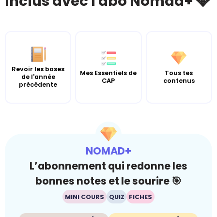
Inclus avec l'abo Nomad+ 💎
Revoir les bases
Mes Essentiels de
Tous tes
de l'année
CAP
contenus
précédente
NOMAD+
L’abonnement qui redonne les
bonnes notes et le sourire 🎯
MINI COURS
QUIZ
FICHES