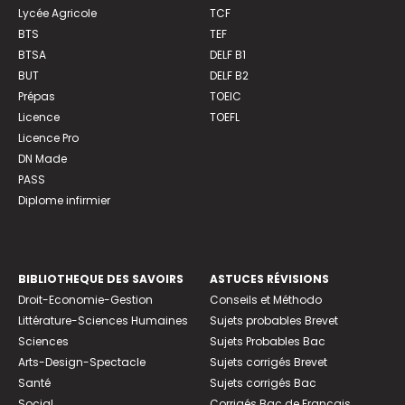
Lycée Agricole
TCF
BTS
TEF
BTSA
DELF B1
BUT
DELF B2
Prépas
TOEIC
Licence
TOEFL
Licence Pro
DN Made
PASS
Diplome infirmier
BIBLIOTHEQUE DES SAVOIRS
ASTUCES RÉVISIONS
Droit-Economie-Gestion
Conseils et Méthodo
Littérature-Sciences Humaines
Sujets probables Brevet
Sciences
Sujets Probables Bac
Arts-Design-Spectacle
Sujets corrigés Brevet
Santé
Sujets corrigés Bac
Social
Corrigés Bac de Français