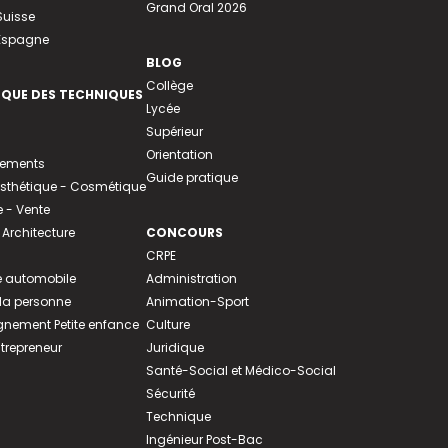
Grand Oral 2026
Suisse
 Espagne
BLOG
Collège
EQUE DES TECHNIQUES
Lycée
Supérieur
Orientation
tements
Guide pratique
 Esthétique - Cosmétique
- Vente
 Architecture
CONCOURS
CRPE
 automobile
Administration
 la personne
Animation-Sport
ement Petite enfance
Culture
ntrepreneur
Juridique
Santé-Social et Médico-Social
Sécurité
Technique
Ingénieur Post-Bac