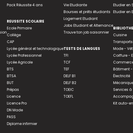
Pack Réussite 4 ans
Vie Etudiante
Etudier en 
Bourses et prêts étudiants
Etudier en
Logement Etudiant
REUSSITE SCOLAIRE
Jobs Etudiant et Alternance
Ecole Primaire
BIBLIOTH
sion
Trouve ton job saisonnier
Collège
Cuisine
CAP
Transports
Lycée général et technologique
TESTS DE LANGUES
Mode - Vê
Lycée Professionnel
TFI
Coiffure -
Lycée Agricole
TCF
Commerce 
BTS
TEF
Bâtiment -
BTSA
DELF B1
Électricité
BUT
DELF B2
Mécanique
Prépas
TOEIC
Services à
Licence
TOEFL
Accompagn
Licence Pro
Kit auto-e
DN Made
PASS
Diplome infirmier