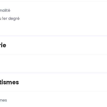
nalité
u 1er degré
ie
tismes
smes