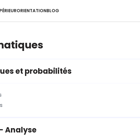
PÉRIEUR
ORIENTATION
BLOG
atiques
ques et probabilités
s
és
- Analyse