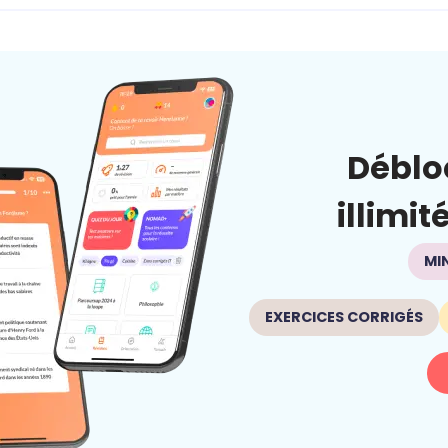
Déblo
illimit
MI
EXERCICES CORRIGÉS