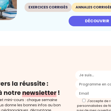
EXERCICES CORRIGÉS
ANNALES CORRIGÉ
DÉCOUVRIR
Je suis...
ers la réussite :
Programme en c
à notre
newsletter
!
 et mini-cours : chaque semaine
J'accepte de 
ous donne les bonnes infos au bon
personnalisées de N
s pédagogiques, décryptage,
suivi de mes ouverture