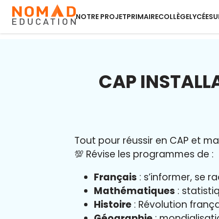
NOTRE PROJET
PRIMAIRE
COLLÈGE
LYCÉE
SU
CAP INSTALL
Tout pour réussir en CAP et maît
💯 Révise les programmes de :
Français
: s’informer, se r
Mathématiques
: statist
Histoire
: Révolution franç
Géographie
: mondialisati