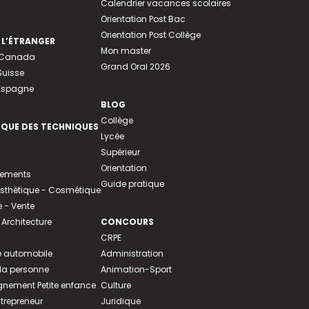
Calendrier vacances scolaires
Orientation Post Bac
Orientation Post Collège
 L’ÉTRANGER
Mon master
u Canada
Grand Oral 2026
Suisse
 Espagne
BLOG
Collège
EQUE DES TECHNIQUES
Lycée
Supérieur
Orientation
tements
Guide pratique
 Esthétique - Cosmétique
- Vente
 Architecture
CONCOURS
CRPE
 automobile
Administration
 la personne
Animation-Sport
ement Petite enfance
Culture
ntrepreneur
Juridique