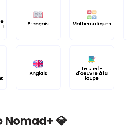
ée
Français
Mathématiques
 !
Le chef-
Anglais
d'oeuvre à la
nt
loupe
bo Nomad+ 💎