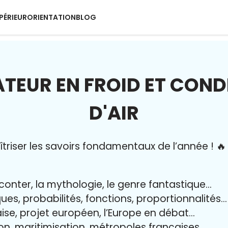
PÉRIEUR
ORIENTATION
BLOG
ATEUR EN FROID ET CON
D'AIR
riser l
es savoirs fondamentaux de l’année
!
🔥
aconter, la mythologie, le genre fantastique…
iques, probabilités, fonctions, proportionnalités…
aise, projet européen, l’Europe en débat…
on, maritimisation, métropoles françaises…