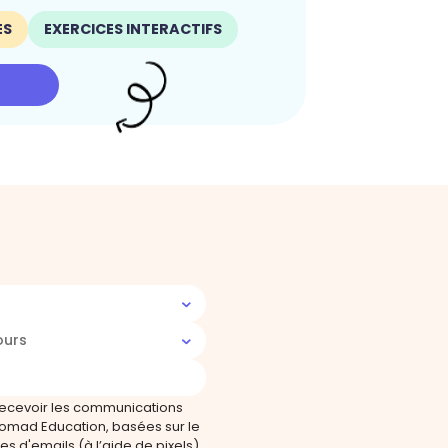
ES
EXERCICES INTERACTIFS
ours
recevoir les communications
omad Education, basées sur le
s d'emails (à l’aide de pixels).