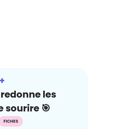
+
redonne les
 sourire 🎯
FICHES