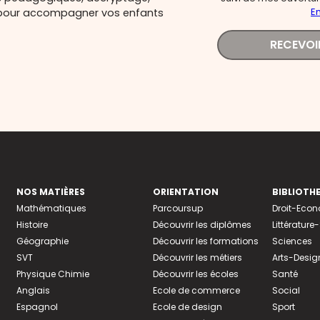
En
és pour accompagner vos enfants
RECEVOI
NOS MATIÈRES
ORIENTATION
BIBLIOTH
Mathématiques
Parcoursup
Droit-Eco
Histoire
Découvrir les diplômes
Littératur
Géographie
Découvrir les formations
Sciences
SVT
Découvrir les métiers
Arts-Desig
Physique Chimie
Découvrir les écoles
Santé
Anglais
Ecole de commerce
Social
Espagnol
Ecole de design
Sport