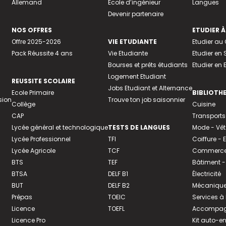
Allemand
Ecole d’ingénieur
Langues
Devenir partenaire
NOS OFFRES
ETUDIER À
Offre 2025-2026
VIE ETUDIANTE
Etudier a
Pack Réussite 4 ans
Vie Etudiante
Etudier en 
Bourses et prêts étudiants
Etudier en
Logement Etudiant
REUSSITE SCOLAIRE
Jobs Etudiant et Alternance
Ecole Primaire
BIBLIOTH
sion
Trouve ton job saisonnier
Collège
Cuisine
CAP
Transports
Lycée général et technologique
TESTS DE LANGUES
Mode - Vê
Lycée Professionnel
TFI
Coiffure -
Lycée Agricole
TCF
Commerce 
BTS
TEF
Bâtiment -
BTSA
DELF B1
Électricité
BUT
DELF B2
Mécanique
Prépas
TOEIC
Services à
Licence
TOEFL
Accompagn
Licence Pro
Kit auto-e