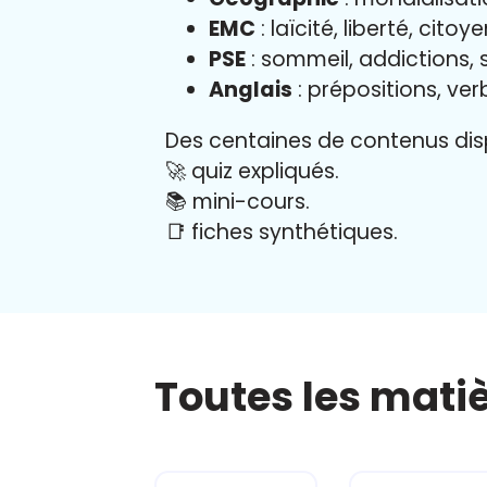
EMC
: laïcité, liberté, cito
PSE
: sommeil, addictions, s
Anglais
: prépositions, ver
Des centaines de contenus disp
🚀 quiz expliqués.
📚 mini-cours.
📑 fiches synthétiques.
Toutes les mati