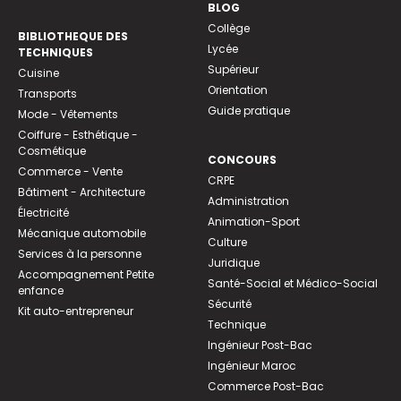
BLOG
Collège
BIBLIOTHEQUE DES
Lycée
TECHNIQUES
Supérieur
Cuisine
Orientation
Transports
Guide pratique
Mode - Vêtements
Coiffure - Esthétique -
Cosmétique
CONCOURS
Commerce - Vente
CRPE
Bâtiment - Architecture
Administration
Électricité
Animation-Sport
Mécanique automobile
Culture
Services à la personne
Juridique
Accompagnement Petite
Santé-Social et Médico-Social
enfance
Sécurité
Kit auto-entrepreneur
Technique
Ingénieur Post-Bac
Ingénieur Maroc
Commerce Post-Bac