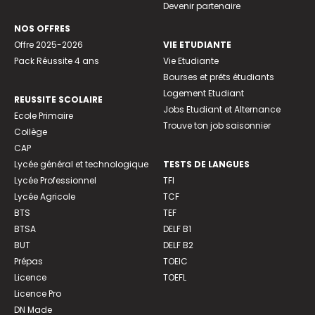
Devenir partenaire
NOS OFFRES
Offre 2025-2026
VIE ETUDIANTE
Pack Réussite 4 ans
Vie Etudiante
Bourses et prêts étudiants
Logement Etudiant
REUSSITE SCOLAIRE
Jobs Etudiant et Alternance
Ecole Primaire
Trouve ton job saisonnier
Collège
CAP
Lycée général et technologique
TESTS DE LANGUES
Lycée Professionnel
TFI
Lycée Agricole
TCF
BTS
TEF
BTSA
DELF B1
BUT
DELF B2
Prépas
TOEIC
Licence
TOEFL
Licence Pro
DN Made