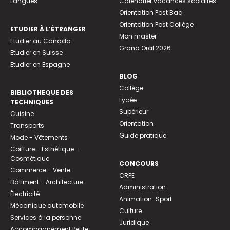
Langues
Calendrier vacances scolaires
Orientation Post Bac
Orientation Post Collège
ETUDIER À L’ÉTRANGER
Mon master
Etudier au Canada
Grand Oral 2026
Etudier en Suisse
Etudier en Espagne
BLOG
Collège
BIBLIOTHEQUE DES
Lycée
TECHNIQUES
Supérieur
Cuisine
Orientation
Transports
Guide pratique
Mode - Vêtements
Coiffure - Esthétique -
Cosmétique
CONCOURS
Commerce - Vente
CRPE
Bâtiment - Architecture
Administration
Électricité
Animation-Sport
Mécanique automobile
Culture
Services à la personne
Juridique
Accompagnement Petite