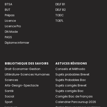
BTSA
DELF B1
BUT
DELF B2
Prépas
TOEIC
Licence
TOEFL
Licence Pro
DN Made
PASS
Diplome infirmier
BIBLIOTHEQUE DES SAVOIRS
ASTUCES RÉVISIONS
Droit-Economie-Gestion
Conseils et Méthodo
Littérature-Sciences Humaines
Sujets probables Brevet
Sciences
Sujets Probables Bac
Arts-Design-Spectacle
Sujets corrigés Brevet
Santé
Sujets corrigés Bac
Social
Corrigés Bac de Français
Sport
Calendrier Parcoursup 2026