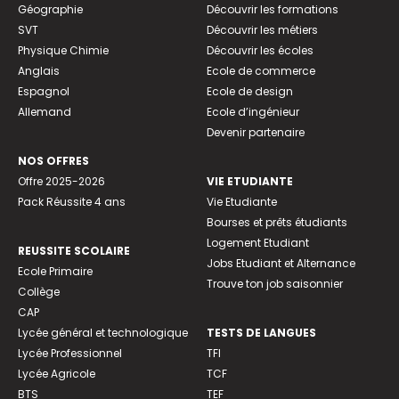
Géographie
Découvrir les formations
SVT
Découvrir les métiers
Physique Chimie
Découvrir les écoles
Anglais
Ecole de commerce
Espagnol
Ecole de design
Allemand
Ecole d’ingénieur
Devenir partenaire
NOS OFFRES
Offre 2025-2026
VIE ETUDIANTE
Pack Réussite 4 ans
Vie Etudiante
Bourses et prêts étudiants
Logement Etudiant
REUSSITE SCOLAIRE
Jobs Etudiant et Alternance
Ecole Primaire
Trouve ton job saisonnier
Collège
CAP
Lycée général et technologique
TESTS DE LANGUES
Lycée Professionnel
TFI
Lycée Agricole
TCF
BTS
TEF