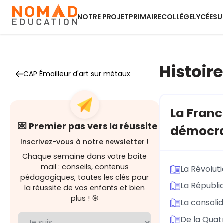
NOTRE PROJET
PRIMAIRE
COLLÈGE
LYCÉE
SU
Histoire
CAP Émailleur d'art sur métaux
La Franc
💌 Premier pas vers la réussite
démocra
Inscrivez-vous à notre newsletter !
Chaque semaine dans votre boite
mail : conseils, contenus
La Révoluti
pédagogiques, toutes les clés pour
La Républi
la réussite de vos enfants et bien
plus ! 🎯
La consoli
De la Quat