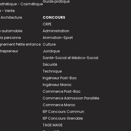
Guide pratique
 Esthétique - Cosmétique
- Vente
 Architecture
CONCOURS
CRPE
 automobile
Administration
 la personne
Animation-Sport
ement Petite enfance
Culture
ntrepreneur
Juridique
Santé-Social et Médico-Social
Sécurité
Technique
Ingénieur Post-Bac
Ingénieur Maroc
Commerce Post-Bac
Commerce Admission Parallèle
Commerce Maroc
IEP Concours Commun
IEP Concours Grenoble
TAGE MAGE