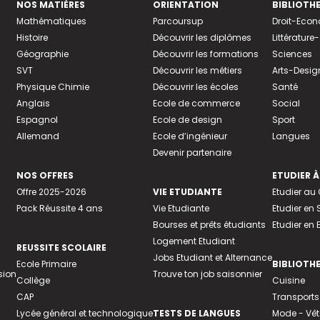
NOS MATIÈRES
ORIENTATION
BIBLIOTH
Mathématiques
Parcoursup
Droit-Eco
Histoire
Découvrir les diplômes
Littératur
Géographie
Découvrir les formations
Sciences
SVT
Découvrir les métiers
Arts-Desig
Physique Chimie
Découvrir les écoles
Santé
Anglais
Ecole de commerce
Social
Espagnol
Ecole de design
Sport
Allemand
Ecole d’ingénieur
Langues
Devenir partenaire
NOS OFFRES
ETUDIER À
Offre 2025-2026
VIE ETUDIANTE
Etudier a
Pack Réussite 4 ans
Vie Etudiante
Etudier en 
Bourses et prêts étudiants
Etudier en
Logement Etudiant
REUSSITE SCOLAIRE
Jobs Etudiant et Alternance
Ecole Primaire
BIBLIOTH
sion
Trouve ton job saisonnier
Collège
Cuisine
CAP
Transports
Lycée général et technologique
TESTS DE LANGUES
Mode - Vê