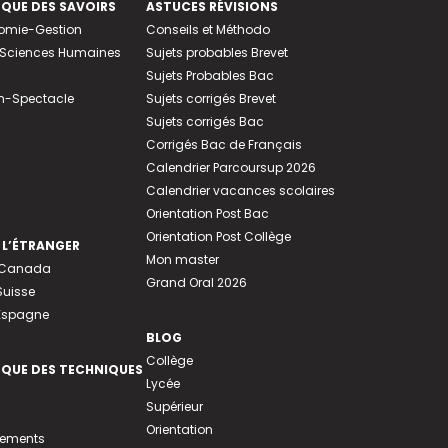
EQUE DES SAVOIRS
ASTUCES RÉVISIONS
nomie-Gestion
Conseils et Méthodo
e-Sciences Humaines
Sujets probables Brevet
Sujets Probables Bac
n-Spectacle
Sujets corrigés Brevet
Sujets corrigés Bac
Corrigés Bac de Français
Calendrier Parcoursup 2026
Calendrier vacances scolaires
Orientation Post Bac
Orientation Post Collège
 L’ÉTRANGER
Mon master
u Canada
Grand Oral 2026
Suisse
 Espagne
BLOG
Collège
EQUE DES TECHNIQUES
Lycée
Supérieur
Orientation
tements