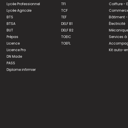
Lycée Professionnel
TFI
Coiffure -
Lycée Agricole
TCF
Commerce 
BTS
TEF
Bâtiment -
BTSA
DELF B1
Électricité
BUT
DELF B2
Mécanique
Prépas
TOEIC
Services à
Licence
TOEFL
Accompagn
Licence Pro
Kit auto-e
DN Made
PASS
Diplome infirmier