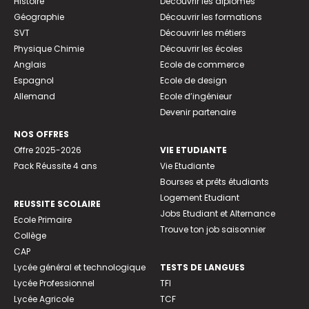
Histoire
Découvrir les diplômes
Géographie
Découvrir les formations
SVT
Découvrir les métiers
Physique Chimie
Découvrir les écoles
Anglais
Ecole de commerce
Espagnol
Ecole de design
Allemand
Ecole d’ingénieur
Devenir partenaire
NOS OFFRES
Offre 2025-2026
VIE ETUDIANTE
Pack Réussite 4 ans
Vie Etudiante
Bourses et prêts étudiants
Logement Etudiant
REUSSITE SCOLAIRE
Jobs Etudiant et Alternance
Ecole Primaire
Trouve ton job saisonnier
Collège
CAP
Lycée général et technologique
TESTS DE LANGUES
Lycée Professionnel
TFI
Lycée Agricole
TCF