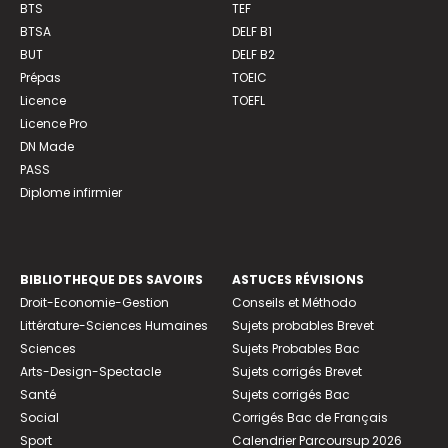
BTS
TEF
BTSA
DELF B1
BUT
DELF B2
Prépas
TOEIC
Licence
TOEFL
Licence Pro
DN Made
PASS
Diplome infirmier
BIBLIOTHEQUE DES SAVOIRS
ASTUCES RÉVISIONS
Droit-Economie-Gestion
Conseils et Méthodo
Littérature-Sciences Humaines
Sujets probables Brevet
Sciences
Sujets Probables Bac
Arts-Design-Spectacle
Sujets corrigés Brevet
Santé
Sujets corrigés Bac
Social
Corrigés Bac de Français
Sport
Calendrier Parcoursup 2026