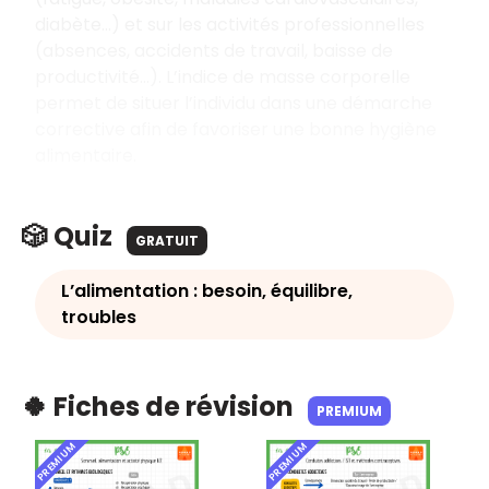
diabète…) et sur les activités professionnelles
(absences, accidents de travail, baisse de
productivité…). L’indice de masse corporelle
permet de situer l’individu dans une démarche
corrective afin de favoriser une bonne hygiène
alimentaire.
🎲 Quiz
GRATUIT
L’alimentation : besoin, équilibre,
troubles
🍀 Fiches de révision
PREMIUM
PREMIUM
PREMIUM