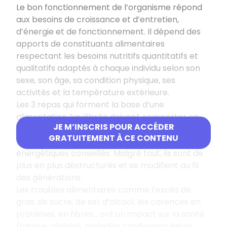
Le bon fonctionnement de l’organisme répond
aux besoins de croissance et d’entretien,
d’énergie et de fonctionnement. Il dépend des
apports de constituants alimentaires
respectant les besoins nutritifs quantitatifs et
qualitatifs adaptés à chaque individu selon son
sexe, son âge, sa condition physique, ses
activités et la température extérieure.
Les 3 repas qui forment la base d’une
alimentation équilibrée doivent comporter en
JE M’INSCRIS POUR ACCÉDER
pourcentage connu des groupes alimentaires
GRATUITEMENT À CE CONTENU
variés pour répondre à des apports
énergétiques conseillés. Malgré tout, ils sont de
plus en plus déstructurés et se modifient au fil
des générations.
Les troubles alimentaires comme l’excès de
gras, de sucre, de sel, d’alcool, les carences en
protéines, en fibres… ont un impact sur la santé
(fatigue, obésité, maladies cardiovasculaires,