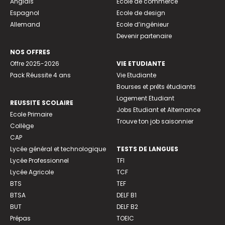
Anglais
Ecole de commerce
Espagnol
Ecole de design
Allemand
Ecole d’ingénieur
Devenir partenaire
NOS OFFRES
Offre 2025-2026
VIE ETUDIANTE
Pack Réussite 4 ans
Vie Etudiante
Bourses et prêts étudiants
Logement Etudiant
REUSSITE SCOLAIRE
Jobs Etudiant et Alternance
Ecole Primaire
Trouve ton job saisonnier
Collège
CAP
Lycée général et technologique
TESTS DE LANGUES
Lycée Professionnel
TFI
Lycée Agricole
TCF
BTS
TEF
BTSA
DELF B1
BUT
DELF B2
Prépas
TOEIC