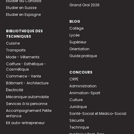
Etudier au Canada
Grand Oral 2026
Etudier en Suisse
Etudier en Espagne
BLOG
Collège
BIBLIOTHEQUE DES
Lycée
TECHNIQUES
Supérieur
Cuisine
Orientation
Transports
Guide pratique
Mode - Vêtements
Coiffure - Esthétique -
Cosmétique
CONCOURS
Commerce - Vente
CRPE
Bâtiment - Architecture
Administration
Électricité
Animation-Sport
Mécanique automobile
Culture
Services à la personne
Juridique
Accompagnement Petite
Santé-Social et Médico-Social
enfance
Sécurité
Kit auto-entrepreneur
Technique