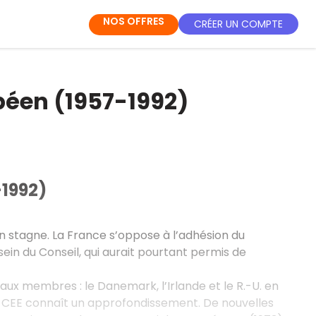
NOS OFFRES
CRÉER UN COMPTE
péen (1957-1992)
-1992)
n stagne. La France s’oppose à l’adhésion du
sein du Conseil, qui aurait pourtant permis de
eaux membres : le Danemark, l’Irlande et le R.-U. en
, la CEE connaît un approfondissement. De nouvelles