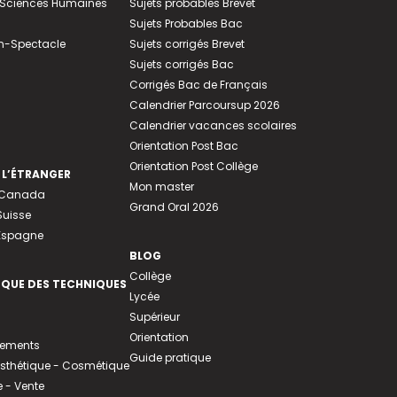
e-Sciences Humaines
Sujets probables Brevet
Sujets Probables Bac
n-Spectacle
Sujets corrigés Brevet
Sujets corrigés Bac
Corrigés Bac de Français
Calendrier Parcoursup 2026
Calendrier vacances scolaires
Orientation Post Bac
Orientation Post Collège
 L’ÉTRANGER
Mon master
u Canada
Grand Oral 2026
Suisse
 Espagne
BLOG
Collège
EQUE DES TECHNIQUES
Lycée
Supérieur
Orientation
tements
Guide pratique
 Esthétique - Cosmétique
- Vente