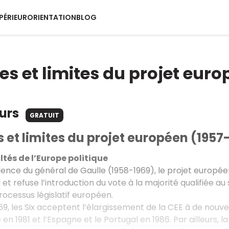
PÉRIEUR
ORIENTATION
BLOG
s et limites du projet euro
ours
GRATUIT
et limites du projet européen (1957
cultés de l’Europe politique
dence du général de Gaulle (1958-1969), le projet europée
t refuse l’introduction du vote à la majorité qualifiée au 
processus législatif européen.
969, les Six acceptent l’élargissement de la CEE à de nouv
e en 1981 et l’Espagne et le Portugal en 1986. Par ailleurs