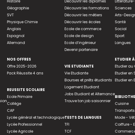
Histoire
Découvrir les diplômes
Littératur
Géographie
Découvrir les formations
Sciences
SVT
Découvrir les métiers
Arts-Desig
Physique Chimie
Découvrir les écoles
Santé
Anglais
Ecole de commerce
Social
Espagnol
Ecole de design
Sport
Allemand
Ecole d’ingénieur
Langues
Devenir partenaire
NOS OFFRES
ETUDIER À
Offre 2025-2026
VIE ETUDIANTE
Etudier a
Pack Réussite 4 ans
Vie Etudiante
Etudier en 
Bourses et prêts étudiants
Etudier en
Logement Etudiant
REUSSITE SCOLAIRE
Jobs Etudiant et Alternance
Ecole Primaire
BIBLIOTH
sion
Trouve ton job saisonnier
Collège
Cuisine
CAP
Transports
Lycée général et technologique
TESTS DE LANGUES
Mode - Vê
Lycée Professionnel
TFI
Coiffure -
Lycée Agricole
TCF
Commerce 