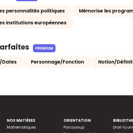
es personnalités politiques
Mémorise les program
es institutions européennes
parfaites
PREMIUM
/Dates
Personnage/Fonction
Notion/Définit
NOS MATIÈRES
ORIENTATION
BIBLIOTH
Mathématiques
Parcoursup
Droit-Eco