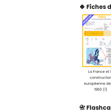
🍀 Fiches 
PREMIUM
La France et 
constructio
européenne de
1950 (1)
📇 Flashc