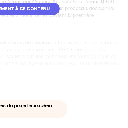
 Ariane par l’Agence Spatiale Européenne (1973)
en est créé pour faciliter le processus décisionnel.
EMENT À CE CONTENU
irect et Simone Veil en devient la première
des biens, des capitaux et des services. L’économie
litique agricole commune (PAC) modernise les
iser la valeur des monnaies. Enfin, une politique de
nt entre les régions européennes. L’ensemble de ces
.
tes du projet européen