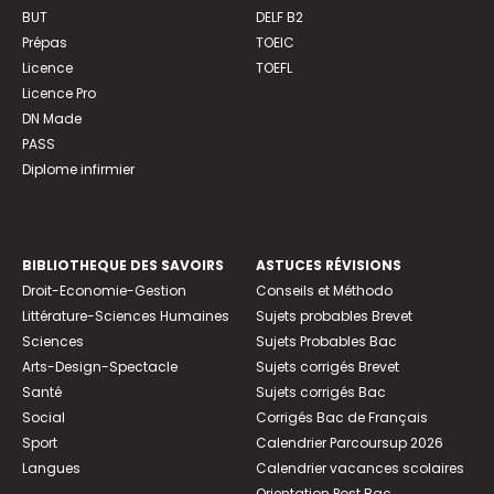
BUT
DELF B2
Prépas
TOEIC
Licence
TOEFL
Licence Pro
DN Made
PASS
Diplome infirmier
BIBLIOTHEQUE DES SAVOIRS
ASTUCES RÉVISIONS
Droit-Economie-Gestion
Conseils et Méthodo
Littérature-Sciences Humaines
Sujets probables Brevet
Sciences
Sujets Probables Bac
Arts-Design-Spectacle
Sujets corrigés Brevet
Santé
Sujets corrigés Bac
Social
Corrigés Bac de Français
Sport
Calendrier Parcoursup 2026
Langues
Calendrier vacances scolaires
Orientation Post Bac