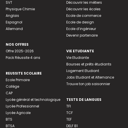
SVT
Découvrir les métiers
Physique Chimie
Découvrir les écoles
Anglais
Ecole de commerce
Espagnol
Ecole de design
Allemand
Ecole d’ingénieur
Devenir partenaire
NOS OFFRES
Offre 2025-2026
VIE ETUDIANTE
Pack Réussite 4 ans
Vie Etudiante
Bourses et prêts étudiants
Logement Etudiant
REUSSITE SCOLAIRE
Jobs Etudiant et Alternance
Ecole Primaire
Trouve ton job saisonnier
Collège
CAP
Lycée général et technologique
TESTS DE LANGUES
Lycée Professionnel
TFI
Lycée Agricole
TCF
BTS
TEF
BTSA
DELF B1