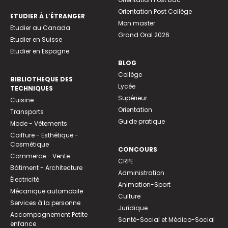
Orientation Post Collège
ETUDIER À L’ÉTRANGER
Mon master
Etudier au Canada
Grand Oral 2026
Etudier en Suisse
Etudier en Espagne
BLOG
Collège
BIBLIOTHEQUE DES
Lycée
TECHNIQUES
Supérieur
Cuisine
Orientation
Transports
Guide pratique
Mode - Vêtements
Coiffure - Esthétique -
Cosmétique
CONCOURS
Commerce - Vente
CRPE
Bâtiment - Architecture
Administration
Électricité
Animation-Sport
Mécanique automobile
Culture
Services à la personne
Juridique
Accompagnement Petite
Santé-Social et Médico-Social
enfance