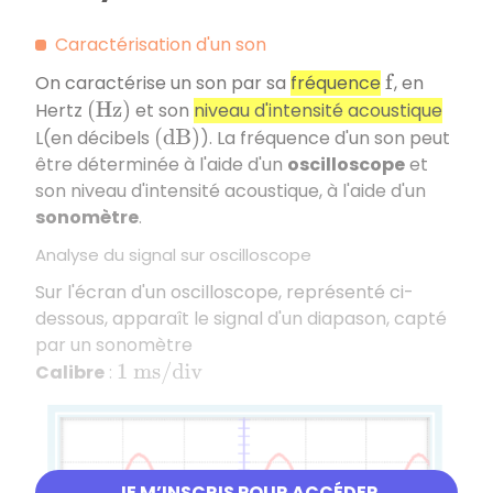
Caractérisation d'un son
On caractérise un son par sa
fréquence
, en
f
Hertz
et son
niveau d'intensité acoustique
(
H
z
)
L(en décibels
). La fréquence d'un son peut
(
d
B
)
être déterminée à l'aide d'un
oscilloscope
et
son niveau d'intensité acoustique, à l'aide d'un
sonomètre
.
Analyse du signal sur oscilloscope
Sur l'écran d'un oscilloscope, représenté ci-
dessous, apparaît le signal d'un diapason, capté
par un sonomètre
Calibre
:
1
m
s
/
d
i
v
JE M’INSCRIS POUR ACCÉDER