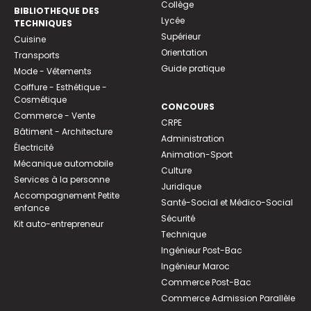
Collège
BIBLIOTHEQUE DES
Lycée
TECHNIQUES
Supérieur
Cuisine
Orientation
Transports
Guide pratique
Mode - Vêtements
Coiffure - Esthétique -
Cosmétique
CONCOURS
Commerce - Vente
CRPE
Bâtiment - Architecture
Administration
Électricité
Animation-Sport
Mécanique automobile
Culture
Services à la personne
Juridique
Accompagnement Petite
Santé-Social et Médico-Social
enfance
Sécurité
Kit auto-entrepreneur
Technique
Ingénieur Post-Bac
Ingénieur Maroc
Commerce Post-Bac
Commerce Admission Parallèle