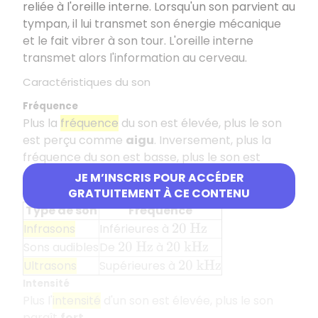
reliée à l'oreille interne. Lorsqu'un son parvient au
tympan, il lui transmet son énergie mécanique
et le fait vibrer à son tour. L'oreille interne
transmet alors l'information au cerveau.
Caractéristiques du son
Fréquence
Plus la
fréquence
du son est élevée, plus le son
est perçu comme
aigu
. Inversement, plus la
fréquence du son est basse, plus le son est
grave
. Le
domaine audible
s'étend de
à
20
H
z
JE M’INSCRIS POUR ACCÉDER
.
GRATUITEMENT À CE CONTENU
20
k
H
z
Type de son
Fréquence
Infrasons
Inférieures à
20
H
z
Sons audibles
De
à
20
H
z
20
k
H
z
Ultrasons
Supérieures à
20
k
H
z
Intensité
Plus l'
intensité
d'un son est élevée, plus le son
paraît
fort
.