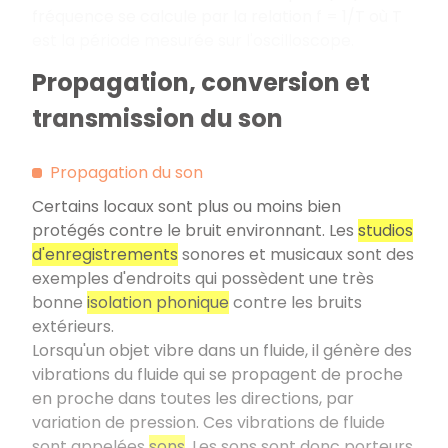
fréquence se calcule par la relation f = 1/T où T
est la période mesurée sur l'oscilloscope.
Propagation, conversion et
transmission du son
Propagation du son
Certains locaux sont plus ou moins bien
protégés contre le bruit environnant. Les
studios
d'enregistrements
sonores et musicaux sont des
exemples d'endroits qui possèdent une très
bonne
isolation phonique
contre les bruits
extérieurs.
Lorsqu'un objet vibre dans un fluide, il génère des
vibrations du fluide qui se propagent de proche
en proche dans toutes les directions, par
variation de pression. Ces vibrations de fluide
sont appelées
sons
. Les sons sont donc porteurs