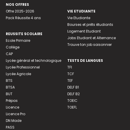
NOS OFFRES
Offre 2025-2026
VIE ETUDIANTE
Pack Réussite 4 ans
Vie Etudiante
Bourses et prêts étudiants
Logement Etudiant
REUSSITE SCOLAIRE
Jobs Etudiant et Alternance
Ecole Primaire
Trouve ton job saisonnier
Collège
CAP
Lycée général et technologique
TESTS DE LANGUES
Lycée Professionnel
TFI
Lycée Agricole
TCF
BTS
TEF
BTSA
DELF B1
BUT
DELF B2
Prépas
TOEIC
Licence
TOEFL
Licence Pro
DN Made
PASS