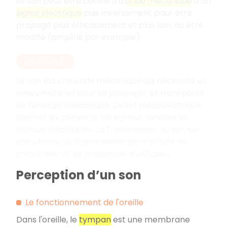
Le son peut être converti d'
onde mécanique
à un
signal électrique
puis inversement pour être
propagé plus efficacement et plus loin, ou être
modifié (amplifié par exemple).
EN RÉSUMÉ
Le son est une onde mécanique qui nécessite un
milieu matériel pour se propager et transporte
de l'énergie mécanique. L'effet piézoélectrique
permet de convertir les signaux sonores en
signaux électriques. La transmission du son suit
une chaîne de transmission permettant sa
conversion et sa propagation efficace.
Perception d’un son
Le fonctionnement de l'oreille
Dans l'oreille, le
tympan
est une membrane