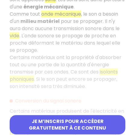
d'une
énergie mécanique
.
Comme tout
onde mécanique
, le son a besoin
d'un
milieu matériel
pour se propager. Il n'y
aura donc aucune transmission sonore dans le
vide
. L'onde sonore se propage de proche en
proche déformant le matériau dans lequel elle
se propage.
Certains matériaux ont la propriété d'absorber
tout ou une partie de la quantité d'énergie
transmise par ces ondes. Ce sont des
isolants
phoniques
. Si le son peut encore se propager,
son intensité sera très diminuée.
Conversion du signal sonore
Certains matériaux produisent de l'électricité en
se déformant. C'est l'
effet piézoélectrique
. C'est
JE M’INSCRIS POUR ACCÉDER
la propriété exploitée par exemple par les
GRATUITEMENT À CE CONTENU
micros
pour convertir un signal sonore en signal