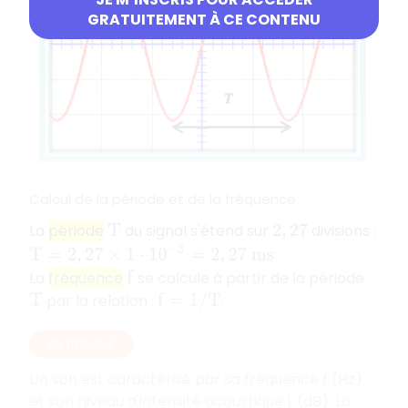
GRATUITEMENT À CE CONTENU
Calcul de la période et de la fréquence
La
période
du signal s'étend sur
divisions :
T
2
,
27
T
=
2
,
27
×
1
⋅
10
−
3
=
2
,
27
m
s
.
La
fréquence
se calcule à partir de la période
f
par la relation :
.
T
f
=
1
/
T
EN RÉSUMÉ
Un son est caractérisé par sa fréquence f (Hz)
et son niveau d'intensité acoustique L (dB). La