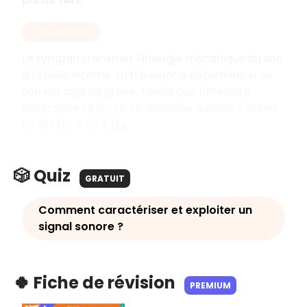
EN RÉSUMÉ
Le tympan transmet l'énergie mécanique du son
à l'oreille interne. La fréquence détermine si un
son est aigu ou grave, tandis que l'intensité
détermine sa force. Le domaine audible s'étend
de
à
.
20
H
z
20
k
H
z
🎲 Quiz
GRATUIT
Comment caractériser et exploiter un
signal sonore ?
🍀 Fiche de révision
PREMIUM