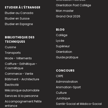
Orientation Post Collège
ETUDIER À L’ÉTRANGER
Mon master
Etudier au Canada
Grand Oral 2026
Etudier en Suisse
Etudier en Espagne
BLOG
Collège
BIBLIOTHEQUE DES
Lycée
TECHNIQUES
Supérieur
Cuisine
Orientation
Transports
Guide pratique
Mode - Vêtements
Coiffure - Esthétique -
Cosmétique
CONCOURS
Commerce - Vente
CRPE
Bâtiment - Architecture
Administration
Électricité
Animation-Sport
Mécanique automobile
Culture
Services à la personne
Juridique
Accompagnement Petite
Santé-Social et Médico-Social
enfance