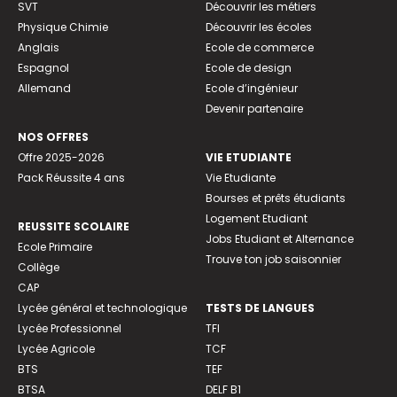
SVT
Découvrir les métiers
Physique Chimie
Découvrir les écoles
Anglais
Ecole de commerce
Espagnol
Ecole de design
Allemand
Ecole d’ingénieur
Devenir partenaire
NOS OFFRES
Offre 2025-2026
VIE ETUDIANTE
Pack Réussite 4 ans
Vie Etudiante
Bourses et prêts étudiants
Logement Etudiant
REUSSITE SCOLAIRE
Jobs Etudiant et Alternance
Ecole Primaire
Trouve ton job saisonnier
Collège
CAP
Lycée général et technologique
TESTS DE LANGUES
Lycée Professionnel
TFI
Lycée Agricole
TCF
BTS
TEF
BTSA
DELF B1