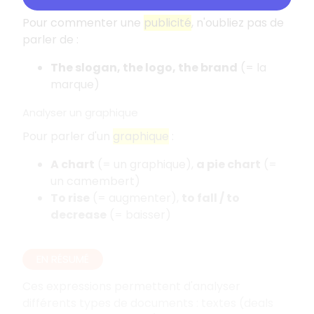
Pour commenter une
publicité
, n'oubliez pas de
parler de :
The slogan, the logo, the brand
(= la
marque)
Analyser un graphique
Pour parler d'un
graphique
:
A chart
(= un graphique),
a pie chart
(=
un camembert)
To rise
(= augmenter),
to fall / to
decrease
(= baisser)
EN RÉSUMÉ
Ces expressions permettent d'analyser
différents types de documents : textes (deals