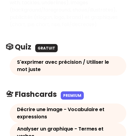
with, tackles, underlines), images
(background/foreground, shows/illustrates),
publicités (slogan, logo, brand) et graphiques
(chart, pie chart, rise, fall/decrease).
🎲 Quiz
GRATUIT
S'exprimer avec précision / Utiliser le
mot juste
📇 Flashcards
PREMIUM
Décrire une image - Vocabulaire et
expressions
Analyser un graphique - Termes et