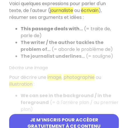
Voici quelques expressions pour parler d'un
texte, de l'auteur (
journaliste
ou
écrivain
),
résumer ses arguments et idées :
This passage deals with...
(= traite de,
parle de)
The writer / the author tackles the
problem of...
(= aborde le problème de)
The journalist underlines…
(= souligne)
Décrire une image
Pour décrire une
image
,
photographie
ou
illustration
:
We can see in the background / in the
foreground
(= à l'arrière plan / au premier
plan)
It shows / it illustrates
JE M’INSCRIS POUR ACCÉDER
GRATUITEMENT À CE CONTENU
Commenter une publicité