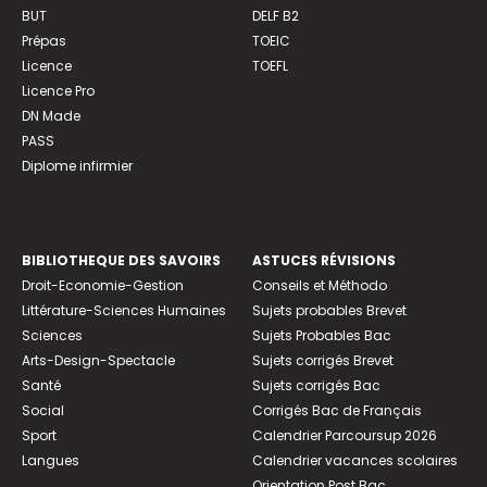
BUT
DELF B2
Prépas
TOEIC
Licence
TOEFL
Licence Pro
DN Made
PASS
Diplome infirmier
BIBLIOTHEQUE DES SAVOIRS
ASTUCES RÉVISIONS
Droit-Economie-Gestion
Conseils et Méthodo
Littérature-Sciences Humaines
Sujets probables Brevet
Sciences
Sujets Probables Bac
Arts-Design-Spectacle
Sujets corrigés Brevet
Santé
Sujets corrigés Bac
Social
Corrigés Bac de Français
Sport
Calendrier Parcoursup 2026
Langues
Calendrier vacances scolaires
Orientation Post Bac