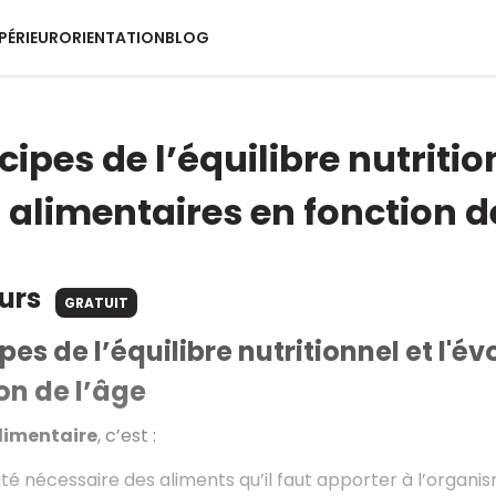
PÉRIEUR
ORIENTATION
BLOG
cipes de l’équilibre nutritio
 alimentaires en fonction d
ours
GRATUIT
ipes de l’équilibre nutritionnel et l'
on de l’âge
alimentaire
, c’est
:
ité nécessaire des aliments qu’il faut apporter à l’organi