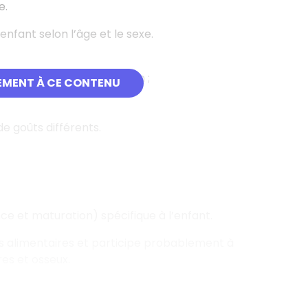
e.
nfant selon l’âge et le sexe.
uveau-né puis du nourrisson
;
EMENT À CE CONTENU
e goûts différents.
e et maturation) spécifique à l’enfant.
es alimentaires et participe probablement à
res et osseux.