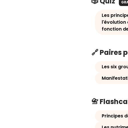
🎲 Quiz
GR
Les principe
l'évolution
fonction de
🔗 Paires 
Les six gro
Manifestati
📇 Flashc
Principes d
Les nutrim