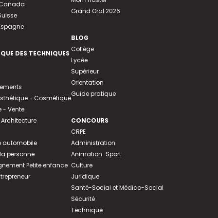
u Canada
Grand Oral 2026
Suisse
 Espagne
BLOG
Collège
EQUE DES TECHNIQUES
Lycée
Supérieur
Orientation
tements
Guide pratique
 Esthétique - Cosmétique
- Vente
 Architecture
CONCOURS
CRPE
 automobile
Administration
 la personne
Animation-Sport
ement Petite enfance
Culture
ntrepreneur
Juridique
Santé-Social et Médico-Social
Sécurité
Technique