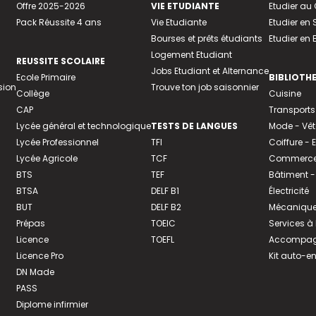
Offre 2025-2026
VIE ETUDIANTE
Etudier a
Pack Réussite 4 ans
Vie Etudiante
Etudier en 
Bourses et prêts étudiants
Etudier en
Logement Etudiant
REUSSITE SCOLAIRE
Jobs Etudiant et Alternance
Ecole Primaire
BIBLIOTH
sion
Trouve ton job saisonnier
Collège
Cuisine
CAP
Transports
Lycée général et technologique
TESTS DE LANGUES
Mode - Vê
Lycée Professionnel
TFI
Coiffure -
Lycée Agricole
TCF
Commerce 
BTS
TEF
Bâtiment -
BTSA
DELF B1
Électricité
BUT
DELF B2
Mécanique
Prépas
TOEIC
Services à
Licence
TOEFL
Accompagn
Licence Pro
Kit auto-e
DN Made
PASS
Diplome infirmier