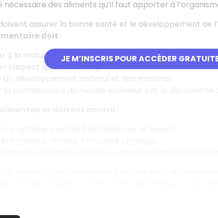
té nécessaire des aliments qu’il faut apporter à l’organism
doivent assurer la bonne santé et le développement de l’e
imentaire doit
:
r à la maturité des fonctions digestives et rénales du no
JE M’INSCRIS POUR ACCÉDER GRATUIT
r l’aspect quantitatif et qualitatif
;
er un développement optimal et non maximal
;
r la connaissance du monde extérieur par la découverte d
alimentaires doivent couvrir :
t énergétique minimal (métabolisme de base)
;
 énergétique destiné à l’activité physique
;
 calorico-protidique destiné au développement (croissanc
n du premier âge conditionne, pour une part, les habitud
plus tard des troubles nutritionnels métaboliques, vasculai