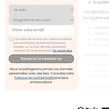
la quali
Ces derniers 
Le régime al
s’adapte
respecte
favoris
J'accepte de recevoir les communications
personnalisées de Nomad Education,
favorise
basées sur le suivi de mes ouvertures
d'emails (à l’aide de pixels).
En savoir plus
Les besoins 
Recevoir la newsletter
l’appor
Nous ne partagerons jamais vos données
l’apport
personnelles avec des tiers. Consultez notre
l’apport
Politique de confidentialité
pour plus
d’informations.
L’alimentatio
l’apparition 