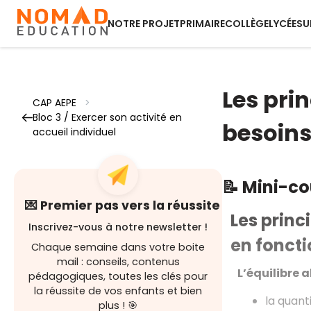
NOTRE PROJET
PRIMAIRE
COLLÈGE
LYCÉE
SU
Les prin
CAP AEPE
>
Bloc 3 / Exercer son activité en
besoins
accueil individuel
📝 Mini-c
💌 Premier pas vers la réussite
Les princ
Inscrivez-vous à notre newsletter !
en foncti
Chaque semaine dans votre boite
mail : conseils, contenus
L’équilibre 
pédagogiques, toutes les clés pour
la réussite de vos enfants et bien
la quant
plus ! 🎯