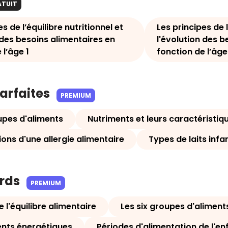
ATUIT
s de l’équilibre nutritionnel et
Les principes de l
 des besoins alimentaires en
l'évolution des b
 l’âge 1
fonction de l’âge
parfaites
PREMIUM
upes d'aliments
Nutriments et leurs caractéristiq
ons d'une allergie alimentaire
Types de laits infa
ards
PREMIUM
e l'équilibre alimentaire
Les six groupes d'aliment
ents énergétiques
Périodes d'alimentation de l'en