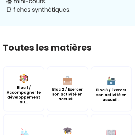
📚 mini-cours.
📑 fiches synthétiques.
Toutes les matières
Bloc 1 /
Bloc 2 / Exercer
Bloc 3 / Exercer
Accompagner le
son activité en
son activité en
développement
accueil...
accueil...
du...