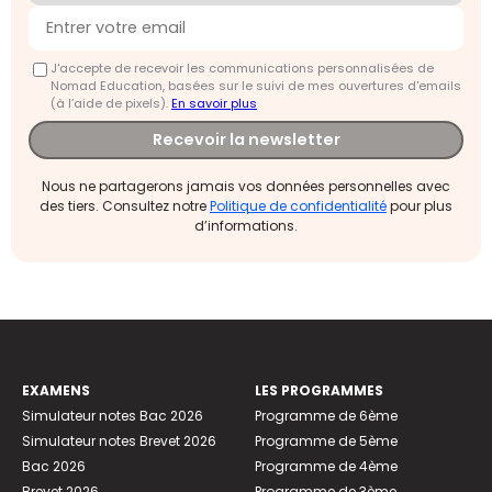
J'accepte de recevoir les communications personnalisées de
Nomad Education, basées sur le suivi de mes ouvertures d'emails
(à l’aide de pixels).
En savoir plus
Recevoir la newsletter
Nous ne partagerons jamais vos données personnelles avec
des tiers. Consultez notre
Politique de confidentialité
pour plus
d’informations.
EXAMENS
LES PROGRAMMES
Simulateur notes Bac 2026
Programme de 6ème
Simulateur notes Brevet 2026
Programme de 5ème
Bac 2026
Programme de 4ème
Brevet 2026
Programme de 3ème