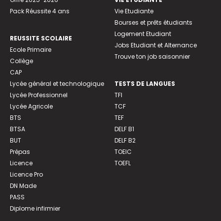
Pack Réussite 4 ans
Vie Etudiante
Bourses et prêts étudiants
Logement Etudiant
REUSSITE SCOLAIRE
Jobs Etudiant et Alternance
Ecole Primaire
Trouve ton job saisonnier
Collège
CAP
Lycée général et technologique
TESTS DE LANGUES
Lycée Professionnel
TFI
Lycée Agricole
TCF
BTS
TEF
BTSA
DELF B1
BUT
DELF B2
Prépas
TOEIC
Licence
TOEFL
Licence Pro
DN Made
PASS
Diplome infirmier