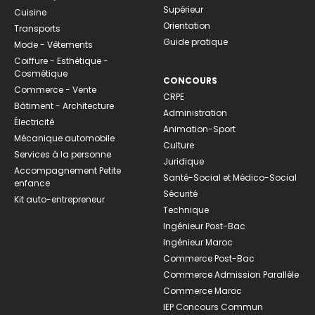
Supérieur
Cuisine
Orientation
Transports
Guide pratique
Mode - Vêtements
Coiffure - Esthétique -
Cosmétique
CONCOURS
Commerce - Vente
CRPE
Bâtiment - Architecture
Administration
Électricité
Animation-Sport
Mécanique automobile
Culture
Services à la personne
Juridique
Accompagnement Petite
Santé-Social et Médico-Social
enfance
Sécurité
Kit auto-entrepreneur
Technique
Ingénieur Post-Bac
Ingénieur Maroc
Commerce Post-Bac
Commerce Admission Parallèle
Commerce Maroc
IEP Concours Commun