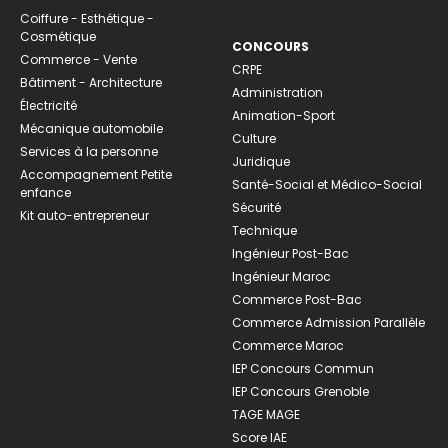
Coiffure - Esthétique -
Cosmétique
CONCOURS
Commerce - Vente
CRPE
Bâtiment - Architecture
Administration
Électricité
Animation-Sport
Mécanique automobile
Culture
Services à la personne
Juridique
Accompagnement Petite
Santé-Social et Médico-Social
enfance
Sécurité
Kit auto-entrepreneur
Technique
Ingénieur Post-Bac
Ingénieur Maroc
Commerce Post-Bac
Commerce Admission Parallèle
Commerce Maroc
IEP Concours Commun
IEP Concours Grenoble
TAGE MAGE
Score IAE