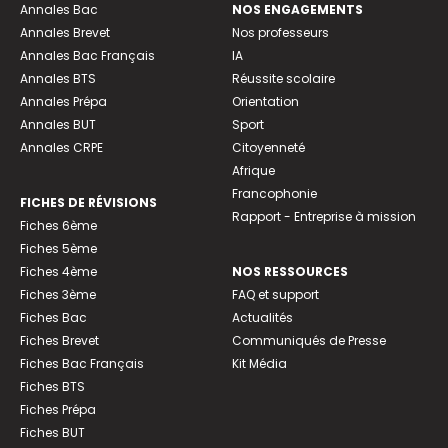
Annales Bac
NOS ENGAGEMENTS
Annales Brevet
Nos professeurs
Annales Bac Français
IA
Annales BTS
Réussite scolaire
Annales Prépa
Orientation
Annales BUT
Sport
Annales CRPE
Citoyenneté
Afrique
Francophonie
FICHES DE RÉVISIONS
Rapport - Entreprise à mission
Fiches 6ème
Fiches 5ème
Fiches 4ème
NOS RESSOURCES
Fiches 3ème
FAQ et support
Fiches Bac
Actualités
Fiches Brevet
Communiqués de Presse
Fiches Bac Français
Kit Média
Fiches BTS
Fiches Prépa
Fiches BUT