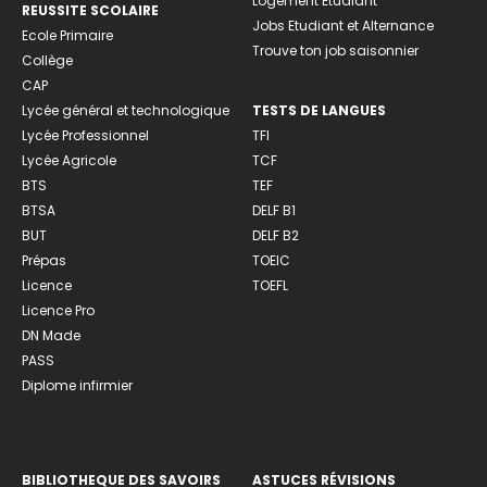
Logement Etudiant
REUSSITE SCOLAIRE
Jobs Etudiant et Alternance
Ecole Primaire
Trouve ton job saisonnier
Collège
CAP
Lycée général et technologique
TESTS DE LANGUES
Lycée Professionnel
TFI
Lycée Agricole
TCF
BTS
TEF
BTSA
DELF B1
BUT
DELF B2
Prépas
TOEIC
Licence
TOEFL
Licence Pro
DN Made
PASS
Diplome infirmier
BIBLIOTHEQUE DES SAVOIRS
ASTUCES RÉVISIONS