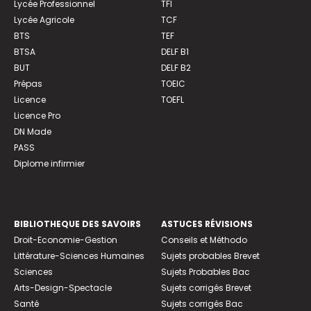
Lycée Professionnel
TFI
Lycée Agricole
TCF
BTS
TEF
BTSA
DELF B1
BUT
DELF B2
Prépas
TOEIC
Licence
TOEFL
Licence Pro
DN Made
PASS
Diplome infirmier
BIBLIOTHEQUE DES SAVOIRS
ASTUCES RÉVISIONS
Droit-Economie-Gestion
Conseils et Méthodo
Littérature-Sciences Humaines
Sujets probables Brevet
Sciences
Sujets Probables Bac
Arts-Design-Spectacle
Sujets corrigés Brevet
Santé
Sujets corrigés Bac