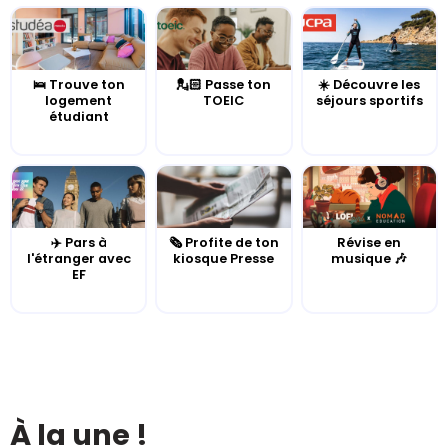
🛌 Trouve ton
💂🏻 Passe ton
☀️ Découvre les
logement
TOEIC
séjours sportifs
étudiant
✈️ Pars à
🗞️ Profite de ton
Révise en
l'étranger avec
kiosque Presse
musique 🎶
EF
À la une !