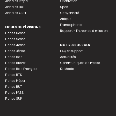
Annales Prépa
Orientation
Annales BUT
Sport
Annales CRPE
Citoyenneté
Afrique
Francophonie
FICHES DE RÉVISIONS
Rapport - Entreprise à mission
Fiches 6ème
Fiches 5ème
Fiches 4ème
NOS RESSOURCES
Fiches 3ème
FAQ et support
Fiches Bac
Actualités
Fiches Brevet
Communiqués de Presse
Fiches Bac Français
Kit Média
Fiches BTS
Fiches Prépa
Fiches BUT
Fiches PASS
Fiches SUP