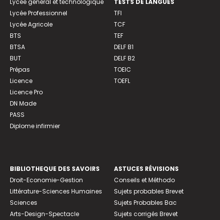
Lycée général et technologique
TESTS DE LANGUES
Lycée Professionnel
TFI
Lycée Agricole
TCF
BTS
TEF
BTSA
DELF B1
BUT
DELF B2
Prépas
TOEIC
Licence
TOEFL
Licence Pro
DN Made
PASS
Diplome infirmier
BIBLIOTHEQUE DES SAVOIRS
ASTUCES RÉVISIONS
Droit-Economie-Gestion
Conseils et Méthodo
Littérature-Sciences Humaines
Sujets probables Brevet
Sciences
Sujets Probables Bac
Arts-Design-Spectacle
Sujets corrigés Brevet