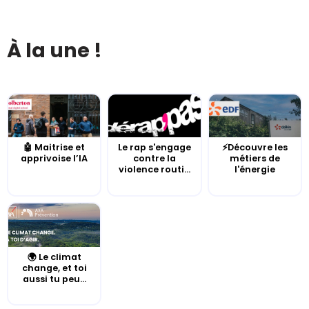
À la une !
🤖 Maitrise et
Le rap s'engage
⚡Découvre les
apprivoise l’IA
contre la
métiers de
violence routi...
l'énergie
🌍 Le climat
change, et toi
aussi tu peu...