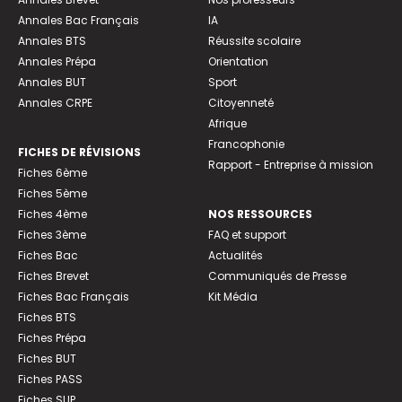
Annales Bac Français
IA
Annales BTS
Réussite scolaire
Annales Prépa
Orientation
Annales BUT
Sport
Annales CRPE
Citoyenneté
Afrique
Francophonie
FICHES DE RÉVISIONS
Rapport - Entreprise à mission
Fiches 6ème
Fiches 5ème
Fiches 4ème
NOS RESSOURCES
Fiches 3ème
FAQ et support
Fiches Bac
Actualités
Fiches Brevet
Communiqués de Presse
Fiches Bac Français
Kit Média
Fiches BTS
Fiches Prépa
Fiches BUT
Fiches PASS
Fiches SUP