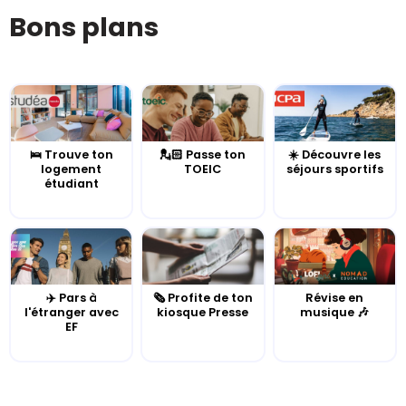
Bons plans
🛌 Trouve ton
💂🏻 Passe ton
☀️ Découvre les
logement
TOEIC
séjours sportifs
étudiant
✈️ Pars à
🗞️ Profite de ton
Révise en
l'étranger avec
kiosque Presse
musique 🎶
EF