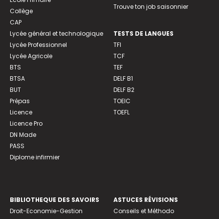
Trouve ton job saisonnier
Collège
CAP
Lycée général et technologique
TESTS DE LANGUES
Lycée Professionnel
TFI
Lycée Agricole
TCF
BTS
TEF
BTSA
DELF B1
BUT
DELF B2
Prépas
TOEIC
Licence
TOEFL
Licence Pro
DN Made
PASS
Diplome infirmier
BIBLIOTHEQUE DES SAVOIRS
ASTUCES RÉVISIONS
Droit-Economie-Gestion
Conseils et Méthodo