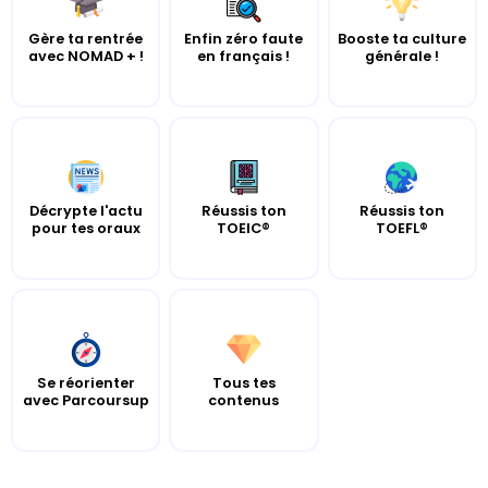
Gère ta rentrée
Enfin zéro faute
Booste ta culture
avec NOMAD + !
en français !
générale !
Décrypte l'actu
Réussis ton
Réussis ton
pour tes oraux
TOEIC®
TOEFL®
Se réorienter
Tous tes
avec Parcoursup
contenus