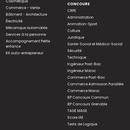
Cosmétique
CONCOURS
Commerce - Vente
CRPE
Bâtiment - Architecture
Administration
Électricité
Animation-Sport
Mécanique automobile
Culture
Services à la personne
Juridique
Accompagnement Petite
Santé-Social et Médico-Social
enfance
Sécurité
Kit auto-entrepreneur
Technique
Ingénieur Post-Bac
Ingénieur Maroc
Commerce Post-Bac
Commerce Admission Parallèle
Commerce Maroc
IEP Concours Commun
IEP Concours Grenoble
TAGE MAGE
Score IAE
Tests de Logique