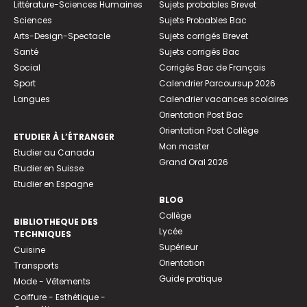
Littérature-Sciences Humaines
Sujets probables Brevet
Sciences
Sujets Probables Bac
Arts-Design-Spectacle
Sujets corrigés Brevet
Santé
Sujets corrigés Bac
Social
Corrigés Bac de Français
Sport
Calendrier Parcoursup 2026
Langues
Calendrier vacances scolaires
Orientation Post Bac
Orientation Post Collège
ETUDIER À L’ÉTRANGER
Mon master
Etudier au Canada
Grand Oral 2026
Etudier en Suisse
Etudier en Espagne
BLOG
Collège
BIBLIOTHEQUE DES
Lycée
TECHNIQUES
Supérieur
Cuisine
Orientation
Transports
Guide pratique
Mode - Vêtements
Coiffure - Esthétique -