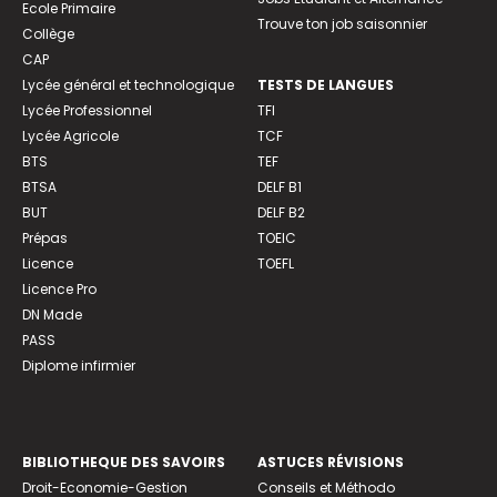
Ecole Primaire
Trouve ton job saisonnier
Collège
CAP
Lycée général et technologique
TESTS DE LANGUES
Lycée Professionnel
TFI
Lycée Agricole
TCF
BTS
TEF
BTSA
DELF B1
BUT
DELF B2
Prépas
TOEIC
Licence
TOEFL
Licence Pro
DN Made
PASS
Diplome infirmier
BIBLIOTHEQUE DES SAVOIRS
ASTUCES RÉVISIONS
Droit-Economie-Gestion
Conseils et Méthodo