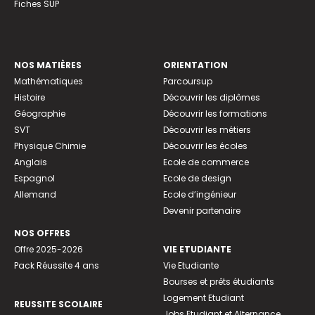
Fiches SUP
NOS MATIÈRES
ORIENTATION
Mathématiques
Parcoursup
Histoire
Découvrir les diplômes
Géographie
Découvrir les formations
SVT
Découvrir les métiers
Physique Chimie
Découvrir les écoles
Anglais
Ecole de commerce
Espagnol
Ecole de design
Allemand
Ecole d’ingénieur
Devenir partenaire
NOS OFFRES
Offre 2025-2026
VIE ETUDIANTE
Pack Réussite 4 ans
Vie Etudiante
Bourses et prêts étudiants
Logement Etudiant
REUSSITE SCOLAIRE
Jobs Etudiant et Alternance