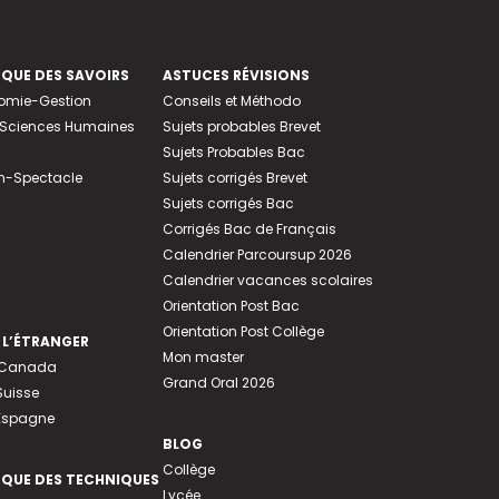
EQUE DES SAVOIRS
ASTUCES RÉVISIONS
nomie-Gestion
Conseils et Méthodo
e-Sciences Humaines
Sujets probables Brevet
Sujets Probables Bac
n-Spectacle
Sujets corrigés Brevet
Sujets corrigés Bac
Corrigés Bac de Français
Calendrier Parcoursup 2026
Calendrier vacances scolaires
Orientation Post Bac
Orientation Post Collège
 L’ÉTRANGER
Mon master
u Canada
Grand Oral 2026
Suisse
 Espagne
BLOG
Collège
EQUE DES TECHNIQUES
Lycée