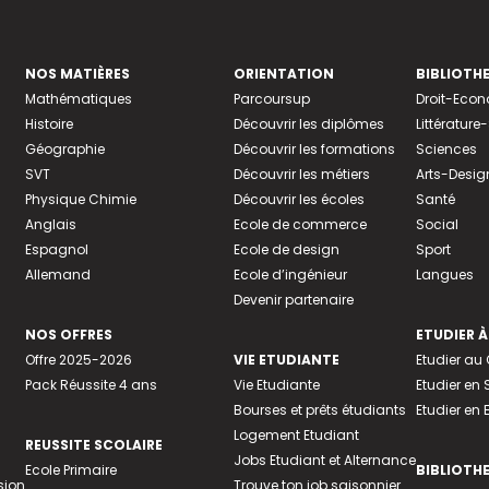
NOS MATIÈRES
ORIENTATION
BIBLIOTH
Mathématiques
Parcoursup
Droit-Eco
Histoire
Découvrir les diplômes
Littératur
Géographie
Découvrir les formations
Sciences
SVT
Découvrir les métiers
Arts-Desig
Physique Chimie
Découvrir les écoles
Santé
Anglais
Ecole de commerce
Social
Espagnol
Ecole de design
Sport
Allemand
Ecole d’ingénieur
Langues
Devenir partenaire
NOS OFFRES
ETUDIER À
Offre 2025-2026
VIE ETUDIANTE
Etudier a
Pack Réussite 4 ans
Vie Etudiante
Etudier en 
Bourses et prêts étudiants
Etudier en
Logement Etudiant
REUSSITE SCOLAIRE
Jobs Etudiant et Alternance
Ecole Primaire
BIBLIOTH
sion
Trouve ton job saisonnier