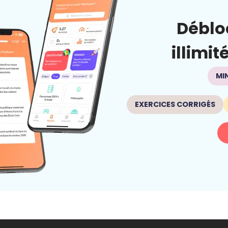
Déblo
illimit
MI
EXERCICES CORRIGÉS