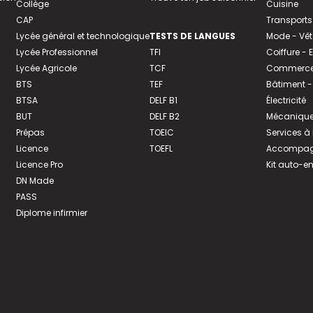
Collège
Cuisine
CAP
Transports
Lycée général et technologique
TESTS DE LANGUES
Mode - Vê
Lycée Professionnel
TFI
Coiffure -
Lycée Agricole
TCF
Commerce 
BTS
TEF
Bâtiment -
BTSA
DELF B1
Électricité
BUT
DELF B2
Mécanique
Prépas
TOEIC
Services à
Licence
TOEFL
Accompagn
Licence Pro
Kit auto-e
DN Made
PASS
Diplome infirmier