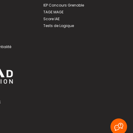
IEP Concours Grenoble
TAGE MAGE
Score IAE
Tests de Logique
tialité
s