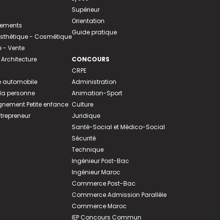
Supérieur
Orientation
tements
Guide pratique
 Esthétique - Cosmétique
- Vente
 Architecture
CONCOURS
CRPE
 automobile
Administration
 la personne
Animation-Sport
ement Petite enfance
Culture
ntrepreneur
Juridique
Santé-Social et Médico-Social
Sécurité
Technique
Ingénieur Post-Bac
Ingénieur Maroc
Commerce Post-Bac
Commerce Admission Parallèle
Commerce Maroc
IEP Concours Commun