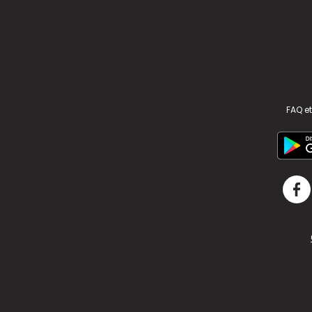
FAQ et
v2.311.4 US