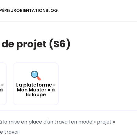
PÉRIEUR
ORIENTATION
BLOG
 de projet (S6)
 «
La plateforme «
 à
Mon Master » à
la loupe
à la mise en place d'un travail en mode « projet »
e travail