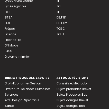
Lycée Professionnel
TFI
Lycée Agricole
TCF
BTS
TEF
BTSA
DELF B1
BUT
DELF B2
Prépas
TOEIC
Licence
TOEFL
Licence Pro
DN Made
PASS
Diplome infirmier
BIBLIOTHEQUE DES SAVOIRS
ASTUCES RÉVISIONS
Droit-Economie-Gestion
Conseils et Méthodo
Littérature-Sciences Humaines
Sujets probables Brevet
Sciences
Sujets Probables Bac
Arts-Design-Spectacle
Sujets corrigés Brevet
Santé
Sujets corrigés Bac