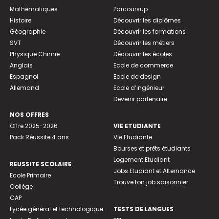
Mathématiques
Parcoursup
Histoire
Découvrir les diplômes
Géographie
Découvrir les formations
SVT
Découvrir les métiers
Physique Chimie
Découvrir les écoles
Anglais
Ecole de commerce
Espagnol
Ecole de design
Allemand
Ecole d’ingénieur
Devenir partenaire
NOS OFFRES
Offre 2025-2026
VIE ETUDIANTE
Pack Réussite 4 ans
Vie Etudiante
Bourses et prêts étudiants
Logement Etudiant
REUSSITE SCOLAIRE
Jobs Etudiant et Alternance
Ecole Primaire
Trouve ton job saisonnier
Collège
CAP
Lycée général et technologique
TESTS DE LANGUES