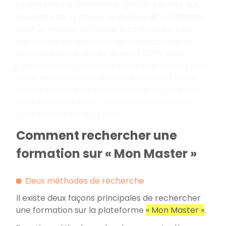
La plateforme monmaster.gouv.fr permet aux
étudiants de 3
année de licence de candidater
e
pour un master de manière centralisée, sans
algorithme de sélection. Les candidatures se
déroulent entre février et mars 2026, avec
jusqu’à 15 vœux possibles (hors alternance) et 15
vœux en alternance. Plusieurs parcours d’une
même mention ne comptent que pour un seul
vœu. En cas de refus, un recours est possible
dans un délai de deux mois.
Comment rechercher une
formation sur « Mon Master »
Deux méthodes de recherche
Il existe deux façons principales de rechercher
une formation sur la plateforme
«
Mon Master
»
.