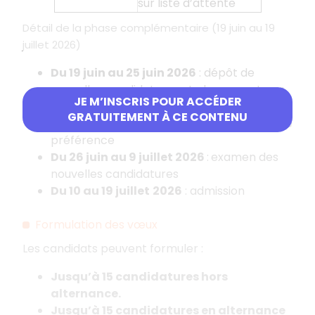
sur liste d’attente
Détail de la phase complémentaire (19 juin au 19
juillet 2026)
Du 19 juin au 25 juin 2026
: dépôt de
nouvelles candidatures et classement par
JE M’INSCRIS POUR ACCÉDER
le candidat de toutes ses candidatures
GRATUITEMENT À CE CONTENU
(anciennes comme nouvelles) par ordre de
préférence
Du 26 juin au 9 juillet
2026
:
examen des
nouvelles candidatures
Du 10 au 19 juillet
2026
: admission
Formulation des vœux
Les candidats peuvent formuler
:
Jusqu’à 15 candidatures hors
alternance.
Jusqu’à 15 candidatures en alternance