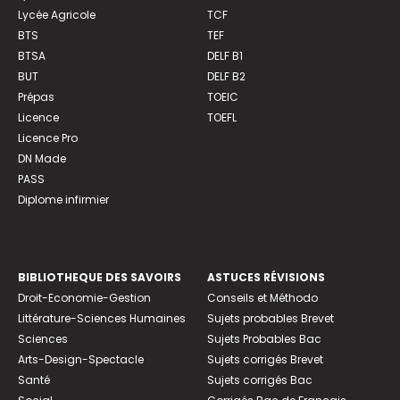
Lycée Agricole
TCF
BTS
TEF
BTSA
DELF B1
BUT
DELF B2
Prépas
TOEIC
Licence
TOEFL
Licence Pro
DN Made
PASS
Diplome infirmier
BIBLIOTHEQUE DES SAVOIRS
ASTUCES RÉVISIONS
Droit-Economie-Gestion
Conseils et Méthodo
Littérature-Sciences Humaines
Sujets probables Brevet
Sciences
Sujets Probables Bac
Arts-Design-Spectacle
Sujets corrigés Brevet
Santé
Sujets corrigés Bac