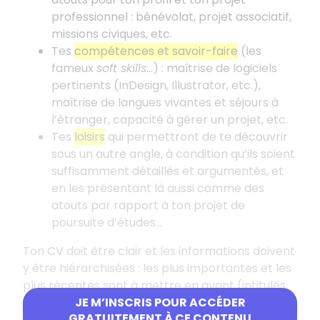
professionnel
: bénévolat, projet associatif,
missions civiques, etc.
Tes
compétences et savoir-faire
(les
fameux
soft skills
...)
: maîtrise de logiciels
pertinents (InDesign, Illustrator, etc.),
maîtrise de langues vivantes et séjours à
l’étranger, capacité à gérer un projet, etc.
Tes
loisirs
qui permettront de te découvrir
sous un autre angle, à condition qu’ils soient
suffisamment détaillés et argumentés, et
en les présentant là aussi comme des
atouts par rapport à ton projet de
poursuite d’études...
Ton CV doit être clair et les informations doivent
y être hiérarchisées
: les plus importantes et les
plus récentes sont à mettre en avant (intitulés
de poste, tâches et missions effectuées,
JE M’INSCRIS POUR ACCÉDER
GRATUITEMENT À CE CONTENU
compétences acquises, etc.).