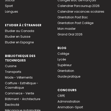
Social
Corrigés Bac de Français
Sport
Calendrier Parcoursup 2026
Langues
Calendrier vacances scolaires
Orientation Post Bac
Orientation Post Collège
ETUDIER À L’ÉTRANGER
Mon master
Etudier au Canada
Grand Oral 2026
Etudier en Suisse
Etudier en Espagne
BLOG
Collège
BIBLIOTHEQUE DES
Lycée
TECHNIQUES
Supérieur
Cuisine
Orientation
Transports
Guide pratique
Mode - Vêtements
Coiffure - Esthétique -
Cosmétique
CONCOURS
Commerce - Vente
CRPE
Bâtiment - Architecture
Administration
Électricité
Animation-Sport
Mécanique automobile