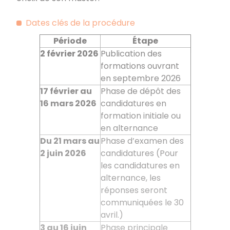
Dates clés de la procédure
Période
Étape
2
février
2026
Publication des
formations ouvrant
en septembre 2026
17 février au
Phase de dépôt des
16
mars 2026
candidatures en
formation initiale ou
en alternance
Du 21
mars au
Phase d’examen des
2
juin 2026
candidatures (Pour
les candidatures en
alternance, les
réponses seront
communiquées le 30
avril.)
3 au 16 juin
Phase principale