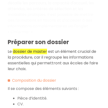
détaille les parcours, la capacité d'accueil, les
attendus, les critères de sélection et les
modalités pratiques. Il est possible de mettre
des formations en favoris et d'accéder à des
informations complémentaires via l'onglet
«
S'informer
».
Préparer son dossier
Le
dossier de master
est un élément crucial de
la procédure, car il regroupe les informations
essentielles qui permettront aux écoles de faire
leur choix.
Composition du dossier
Il se compose des éléments suivants
:
Pièce d’identité.
CV.