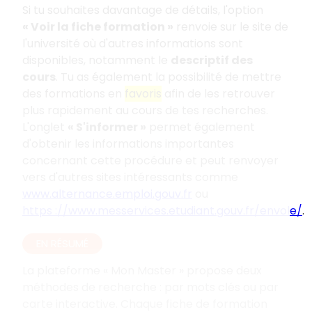
Si tu souhaites davantage de détails, l'option
«
Voir la fiche formation
»
renvoie sur le site de
l'université où d'autres informations sont
disponibles, notamment le
descriptif des
cours
. Tu as également la possibilité de mettre
des formations en
favoris
afin de les retrouver
plus rapidement au cours de tes recherches.
L'onglet
«
S'informer
»
permet également
d'obtenir les informations importantes
concernant cette procédure et peut renvoyer
vers d'autres sites intéressants comme
www.alternance.emploi.gouv.fr
ou
https
://www.messervices.etudiant.gouv.fr/envole/
.
EN RÉSUMÉ
La plateforme «
Mon Master
» propose deux
méthodes de recherche
: par mots clés ou par
carte interactive. Chaque fiche de formation