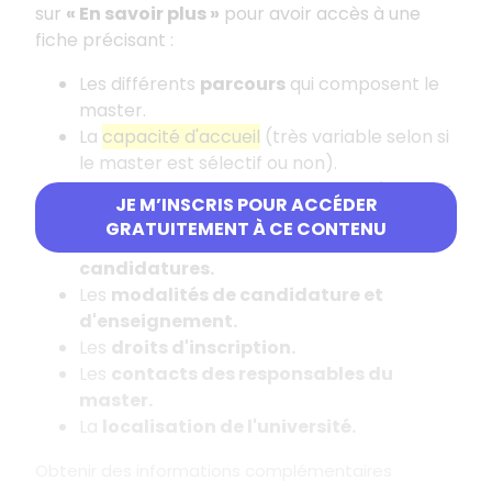
sur
«
En savoir plus
»
pour avoir accès à une
fiche précisant
:
Les différents
parcours
qui composent le
master.
La
capacité d'accueil
(très variable selon si
le master est sélectif ou non).
Les
mentions de licence conseillées
pour
JE M’INSCRIS POUR ACCÉDER
intégrer le master et les
attendus.
GRATUITEMENT À CE CONTENU
Les
critères généraux d'examen des
candidatures.
Les
modalités de candidature et
d'enseignement.
Les
droits d'inscription.
Les
contacts des responsables du
master.
La
localisation de l'université.
Obtenir des informations complémentaires