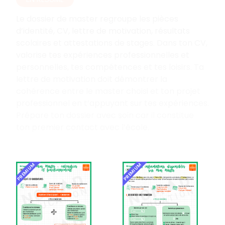
Le dossier de master regroupe les pièces
d’identité, CV, lettre de motivation, résultats
scolaires et attestations de stages. Dans ton CV,
valorise tes expériences professionnelles et
personnelles, tes compétences et tes loisirs. Ta
lettre de motivation doit démontrer la
cohérence entre le master choisi et ton projet
professionnel en t’appuyant sur tes expériences.
Prépare ton dossier avec soin car il constitue
ton premier contact avec l’école.
PREMIUM
PREMIUM