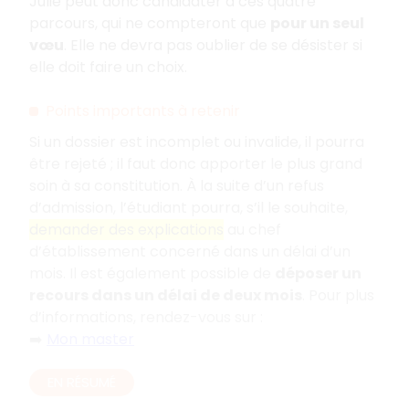
Julie peut donc candidater à ces quatre
parcours, qui ne compteront que
pour un seul
vœu
. Elle ne devra pas oublier de se désister si
elle doit faire un choix.
Points importants à retenir
Si un dossier est incomplet ou invalide, il pourra
être rejeté
; il faut donc apporter le plus grand
soin à sa constitution. À la suite d’un refus
d’admission, l’étudiant pourra, s’il le souhaite,
demander des explications
au chef
d’établissement concerné dans un délai d’un
mois. Il est également possible de
déposer un
recours dans un délai de deux mois
. Pour plus
d’informations, rendez-vous sur
:
➡️
Mon master
EN RÉSUMÉ