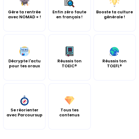
Gère ta rentrée
Enfin zéro faute
Booste ta culture
avec NOMAD + !
en français !
générale !
Décrypte l'actu
Réussis ton
Réussis ton
pour tes oraux
TOEIC®
TOEFL®
Se réorienter
Tous tes
avec Parcoursup
contenus