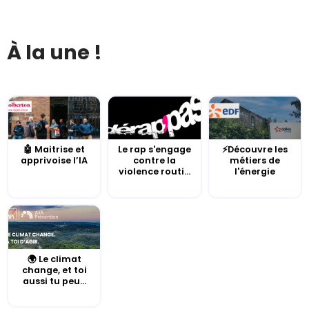
À la une !
🤖 Maitrise et
Le rap s'engage
⚡Découvre les
apprivoise l’IA
contre la
métiers de
violence routi...
l'énergie
🌍 Le climat
change, et toi
aussi tu peu...