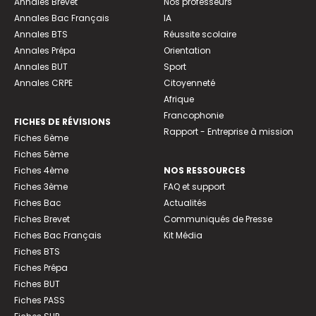
Annales Brevet
Nos professeurs
Annales Bac Français
IA
Annales BTS
Réussite scolaire
Annales Prépa
Orientation
Annales BUT
Sport
Annales CRPE
Citoyenneté
Afrique
Francophonie
FICHES DE RÉVISIONS
Rapport - Entreprise à mission
Fiches 6ème
Fiches 5ème
Fiches 4ème
NOS RESSOURCES
Fiches 3ème
FAQ et support
Fiches Bac
Actualités
Fiches Brevet
Communiqués de Presse
Fiches Bac Français
Kit Média
Fiches BTS
Fiches Prépa
Fiches BUT
Fiches PASS