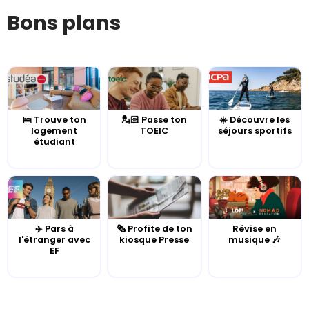
Bons plans
🛌 Trouve ton
💂🏻 Passe ton
☀️ Découvre les
logement
TOEIC
séjours sportifs
étudiant
✈️ Pars à
🗞️ Profite de ton
Révise en
l'étranger avec
kiosque Presse
musique 🎶
EF