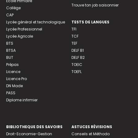
Ecole Primaire
Trouve ton job saisonnier
Collège
CAP
Lycée général et technologique
TESTS DE LANGUES
Lycée Professionnel
TFI
Lycée Agricole
TCF
BTS
TEF
BTSA
DELF B1
BUT
DELF B2
Prépas
TOEIC
Licence
TOEFL
Licence Pro
DN Made
PASS
Diplome infirmier
BIBLIOTHEQUE DES SAVOIRS
ASTUCES RÉVISIONS
Droit-Economie-Gestion
Conseils et Méthodo