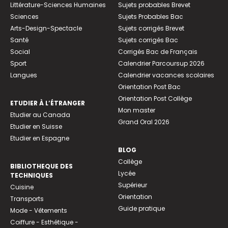
Littérature-Sciences Humaines
Sujets probables Brevet
Sciences
Sujets Probables Bac
Arts-Design-Spectacle
Sujets corrigés Brevet
Santé
Sujets corrigés Bac
Social
Corrigés Bac de Français
Sport
Calendrier Parcoursup 2026
Langues
Calendrier vacances scolaires
Orientation Post Bac
Orientation Post Collège
ETUDIER À L’ÉTRANGER
Mon master
Etudier au Canada
Grand Oral 2026
Etudier en Suisse
Etudier en Espagne
BLOG
Collège
BIBLIOTHEQUE DES
Lycée
TECHNIQUES
Supérieur
Cuisine
Orientation
Transports
Guide pratique
Mode - Vêtements
Coiffure - Esthétique -