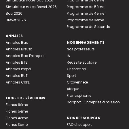
Simulateur notes Bac 2026
Programme de 6ème
Simulateur notes Brevet 2026
Programme de 5ème
Bac 2026
Programme de 4ème
Brevet 2026
Programme de 3ème
Programme de Seconde
ANNALES
Annales Bac
NOS ENGAGEMENTS
Annales Brevet
Nos professeurs
Annales Bac Français
IA
Annales BTS
Réussite scolaire
Annales Prépa
Orientation
Annales BUT
Sport
Annales CRPE
Citoyenneté
Afrique
Francophonie
FICHES DE RÉVISIONS
Rapport - Entreprise à mission
Fiches 6ème
Fiches 5ème
Fiches 4ème
NOS RESSOURCES
Fiches 3ème
FAQ et support