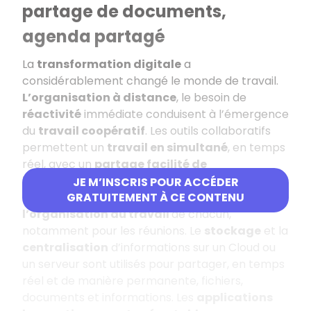
partage de documents,
agenda partagé
La
transformation digitale
a
considérablement changé le monde de travail.
L’organisation à distance
, le besoin de
réactivité
immédiate conduisent à l’émergence
du
travail coopératif
. Les outils collaboratifs
permettent un
travail en simultané
, en temps
réel, avec un
partage facilité de
l’information
.
JE M’INSCRIS POUR ACCÉDER
L’
agenda partagé
permet d’être pertinent sur
GRATUITEMENT À CE CONTENU
l’organisation du travail
de chacun,
notamment pour les réunions. Le
stockage
et la
centralisation
d’informations sur un Cloud ou
un serveur sont utilisés pour partager, en temps
réel et de manière permanente, fichiers,
documents et informations. Les
applications