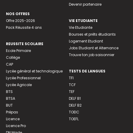
Devenir partenaire
NOS OFFRES
Offre 2025-2026
VIE ETUDIANTE
Pack Réussite 4 ans
Vie Etudiante
Bourses et prêts étudiants
Logement Etudiant
REUSSITE SCOLAIRE
Jobs Etudiant et Alternance
Ecole Primaire
Trouve ton job saisonnier
Collège
CAP
Lycée général et technologique
TESTS DE LANGUES
Lycée Professionnel
TFI
Lycée Agricole
TCF
BTS
TEF
BTSA
DELF B1
BUT
DELF B2
Prépas
TOEIC
Licence
TOEFL
Licence Pro
DN Made