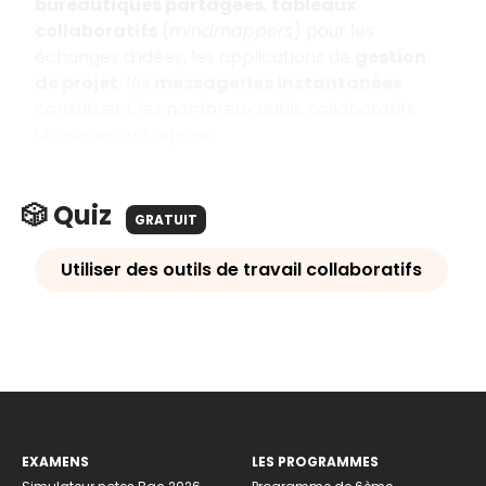
bureautiques partagées
,
tableaux
collaboratifs
(
mindmappers
) pour les
échanges d’idées, les applications de
gestion
de projet
, les
messageries instantanées
constituent les nombreux outils collaboratifs
utilisés en entreprise.
🎲 Quiz
GRATUIT
Utiliser des outils de travail collaboratifs
EXAMENS
LES PROGRAMMES