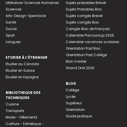
Littérature-Sciences Humaines
Sujets probables Brevet
Sciences
Sujets Probables Bac
Arts-Design-Spectacle
Sujets corrigés Brevet
Santé
Sujets corrigés Bac
Social
Corrigés Bac de Français
Sport
Calendrier Parcoursup 2026
Langues
Calendrier vacances scolaires
Orientation Post Bac
Orientation Post Collège
ETUDIER À L’ÉTRANGER
Mon master
Etudier au Canada
Grand Oral 2026
Etudier en Suisse
Etudier en Espagne
BLOG
Collège
BIBLIOTHEQUE DES
Lycée
TECHNIQUES
Supérieur
Cuisine
Orientation
Transports
Guide pratique
Mode - Vêtements
Coiffure - Esthétique -