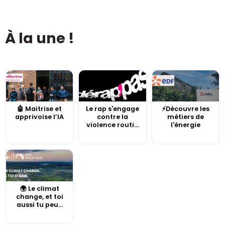
À la une !
🤖 Maitrise et
Le rap s'engage
⚡Découvre les
apprivoise l’IA
contre la
métiers de
violence routi...
l'énergie
🌍 Le climat
change, et toi
aussi tu peu...