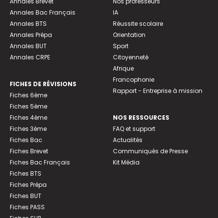
Annales Brevet
Nos professeurs
Annales Bac Français
IA
Annales BTS
Réussite scolaire
Annales Prépa
Orientation
Annales BUT
Sport
Annales CRPE
Citoyenneté
Afrique
Francophonie
FICHES DE RÉVISIONS
Rapport - Entreprise à mission
Fiches 6ème
Fiches 5ème
Fiches 4ème
NOS RESSOURCES
Fiches 3ème
FAQ et support
Fiches Bac
Actualités
Fiches Brevet
Communiqués de Presse
Fiches Bac Français
Kit Média
Fiches BTS
Fiches Prépa
Fiches BUT
Fiches PASS