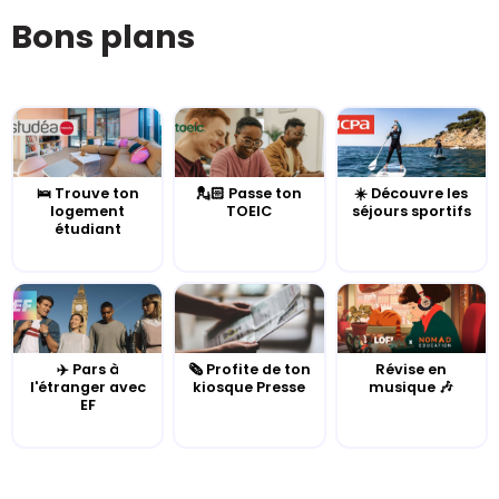
Bons plans
🛌 Trouve ton
💂🏻 Passe ton
☀️ Découvre les
logement
TOEIC
séjours sportifs
étudiant
✈️ Pars à
🗞️ Profite de ton
Révise en
l'étranger avec
kiosque Presse
musique 🎶
EF