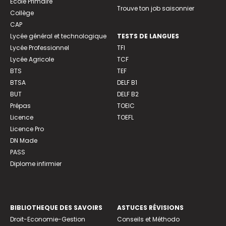
Ecole Primaire
Trouve ton job saisonnier
Collège
CAP
Lycée général et technologique
TESTS DE LANGUES
Lycée Professionnel
TFI
Lycée Agricole
TCF
BTS
TEF
BTSA
DELF B1
BUT
DELF B2
Prépas
TOEIC
Licence
TOEFL
Licence Pro
DN Made
PASS
Diplome infirmier
BIBLIOTHEQUE DES SAVOIRS
ASTUCES RÉVISIONS
Droit-Economie-Gestion
Conseils et Méthodo