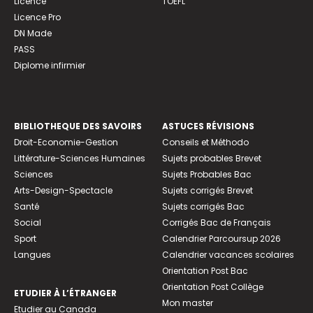
Licence
TOEFL
Licence Pro
DN Made
PASS
Diplome infirmier
BIBLIOTHEQUE DES SAVOIRS
ASTUCES RÉVISIONS
Droit-Economie-Gestion
Conseils et Méthodo
Littérature-Sciences Humaines
Sujets probables Brevet
Sciences
Sujets Probables Bac
Arts-Design-Spectacle
Sujets corrigés Brevet
Santé
Sujets corrigés Bac
Social
Corrigés Bac de Français
Sport
Calendrier Parcoursup 2026
Langues
Calendrier vacances scolaires
Orientation Post Bac
Orientation Post Collège
ETUDIER À L’ÉTRANGER
Mon master
Etudier au Canada