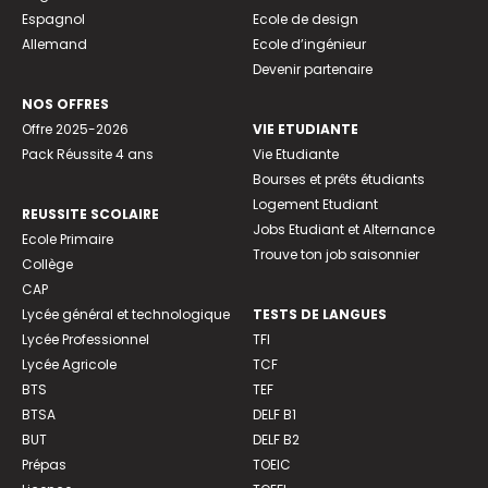
Espagnol
Ecole de design
Allemand
Ecole d’ingénieur
Devenir partenaire
NOS OFFRES
Offre 2025-2026
VIE ETUDIANTE
Pack Réussite 4 ans
Vie Etudiante
Bourses et prêts étudiants
Logement Etudiant
REUSSITE SCOLAIRE
Jobs Etudiant et Alternance
Ecole Primaire
Trouve ton job saisonnier
Collège
CAP
Lycée général et technologique
TESTS DE LANGUES
Lycée Professionnel
TFI
Lycée Agricole
TCF
BTS
TEF
BTSA
DELF B1
BUT
DELF B2
Prépas
TOEIC