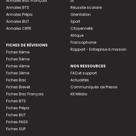
Annales Bac Français
IA
Annales BTS
Réussite scolaire
Annales Prépa
Orientation
Annales BUT
Sport
Annales CRPE
Citoyenneté
Afrique
Francophonie
FICHES DE RÉVISIONS
Rapport - Entreprise à mission
Fiches 6ème
Fiches 5ème
Fiches 4ème
NOS RESSOURCES
Fiches 3ème
FAQ et support
Fiches Bac
Actualités
Fiches Brevet
Communiqués de Presse
Fiches Bac Français
Kit Média
Fiches BTS
Fiches Prépa
Fiches BUT
Fiches PASS
Fiches SUP