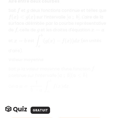
Aire entre deux courbes
Soit
et
deux fonctions continue et telles que
f
g
sur l’intervalle
. L'aire de la
f
(
x
)
<
g
(
x
)
[
a
;
b
]
surface délimitée par la courbe représentative
de
, celle de
et les droites d'équation
f
g
x
=
a
∫
a
b
(
g
(
x
)
−
f
(
x
)
)
d
x
et
est
(en unités
x
=
b
d’aire).
Valeur moyenne
Soit
la valeur moyenne d'une fonction
μ
f
continue sur l’intervalle
.
[
a
;
b
]
(
a
<
b
)
μ
=
1
b
−
a
∫
a
b
f
(
x
)
d
x
On a
.
🎲 Quiz
GRATUIT