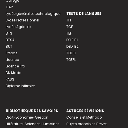
Collège
CAP
Lycée général et technologique
TESTS DE LANGUES
Lycée Professionnel
TFI
Lycée Agricole
TCF
BTS
TEF
BTSA
DELF B1
BUT
DELF B2
Prépas
TOEIC
Licence
TOEFL
Licence Pro
DN Made
PASS
Diplome infirmier
BIBLIOTHEQUE DES SAVOIRS
ASTUCES RÉVISIONS
Droit-Economie-Gestion
Conseils et Méthodo
Littérature-Sciences Humaines
Sujets probables Brevet