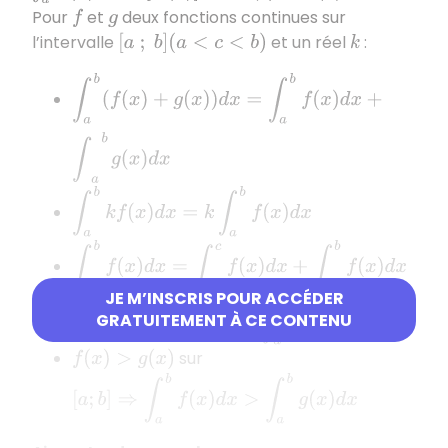
Pour
et
deux fonctions continues sur
f
g
l’intervalle
et un réel
:
[
a
;
b
]
(
a
<
c
<
b
)
k
∫
a
b
(
f
(
x
)
+
g
(
x
)
)
d
x
=
∫
a
b
f
(
x
)
d
x
+
∫
a
b
g
(
x
)
d
x
∫
a
b
k
f
(
x
)
d
x
=
k
∫
a
b
f
(
x
)
d
x
∫
a
b
f
(
x
)
d
x
=
∫
a
c
f
(
x
)
d
x
+
∫
c
b
f
(
x
)
d
x
JE M’INSCRIS POUR ACCÉDER
[
a
;
b
]
⇒
∫
a
b
f
(
x
)
d
x
>
0
GRATUITEMENT À CE CONTENU
sur
f
(
x
)
>
0
sur
f
(
x
)
>
g
(
x
)
[
a
;
b
]
⇒
∫
a
b
f
(
x
)
d
x
>
∫
a
b
g
(
x
)
d
x