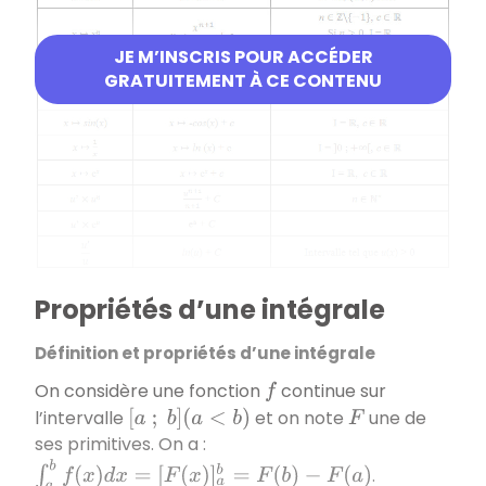
JE M’INSCRIS POUR ACCÉDER
GRATUITEMENT À CE CONTENU
Propriétés d’une intégrale
Définition et propriétés d’une intégrale
On considère une fonction
continue sur
f
l’intervalle
et on note
une de
[
a
;
b
]
(
a
<
b
)
F
ses primitives. On a :
∫
a
b
f
(
x
)
d
x
=
[
F
(
x
)
]
a
b
=
F
(
b
)
−
F
(
a
)
.