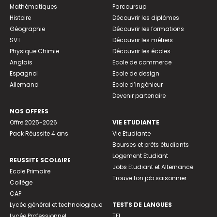
Mathématiques
Parcoursup
Histoire
Découvrir les diplômes
Géographie
Découvrir les formations
SVT
Découvrir les métiers
Physique Chimie
Découvrir les écoles
Anglais
Ecole de commerce
Espagnol
Ecole de design
Allemand
Ecole d’ingénieur
Devenir partenaire
NOS OFFRES
Offre 2025-2026
VIE ETUDIANTE
Pack Réussite 4 ans
Vie Etudiante
Bourses et prêts étudiants
Logement Etudiant
REUSSITE SCOLAIRE
Jobs Etudiant et Alternance
Ecole Primaire
Trouve ton job saisonnier
Collège
CAP
Lycée général et technologique
TESTS DE LANGUES
Lycée Professionnel
TFI