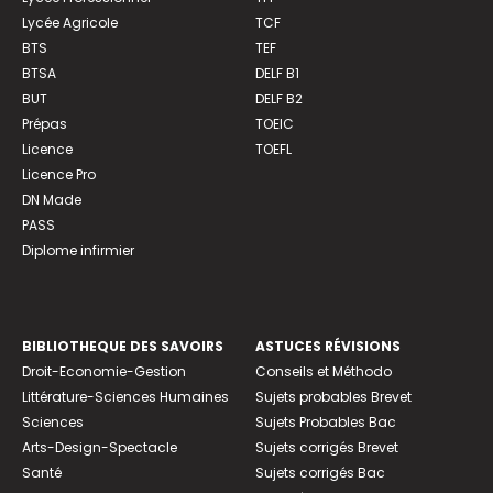
Lycée Agricole
TCF
BTS
TEF
BTSA
DELF B1
BUT
DELF B2
Prépas
TOEIC
Licence
TOEFL
Licence Pro
DN Made
PASS
Diplome infirmier
BIBLIOTHEQUE DES SAVOIRS
ASTUCES RÉVISIONS
Droit-Economie-Gestion
Conseils et Méthodo
Littérature-Sciences Humaines
Sujets probables Brevet
Sciences
Sujets Probables Bac
Arts-Design-Spectacle
Sujets corrigés Brevet
Santé
Sujets corrigés Bac