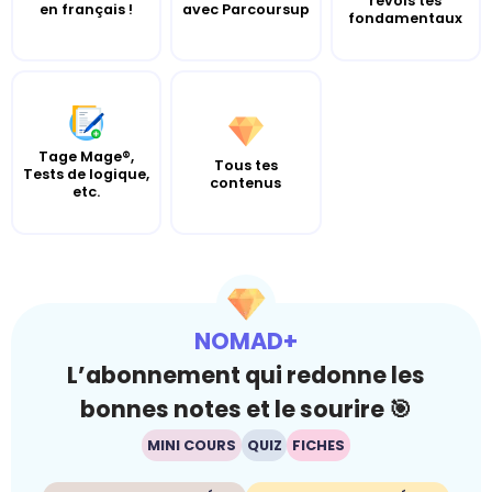
revois tes
en français !
avec Parcoursup
fondamentaux
Tage Mage®,
Tous tes
Tests de logique,
contenus
etc.
NOMAD+
L’abonnement qui redonne les
bonnes notes et le sourire 🎯
MINI COURS
QUIZ
FICHES