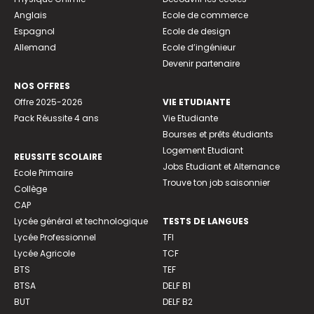
Anglais
Ecole de commerce
Espagnol
Ecole de design
Allemand
Ecole d’ingénieur
Devenir partenaire
NOS OFFRES
Offre 2025-2026
VIE ETUDIANTE
Pack Réussite 4 ans
Vie Etudiante
Bourses et prêts étudiants
Logement Etudiant
REUSSITE SCOLAIRE
Jobs Etudiant et Alternance
Ecole Primaire
Trouve ton job saisonnier
Collège
CAP
Lycée général et technologique
TESTS DE LANGUES
Lycée Professionnel
TFI
Lycée Agricole
TCF
BTS
TEF
BTSA
DELF B1
BUT
DELF B2