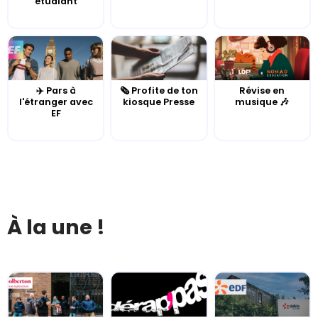
étudiant
✈️ Pars à
🗞️ Profite de ton
Révise en
l'étranger avec
kiosque Presse
musique 🎶
EF
À la une !