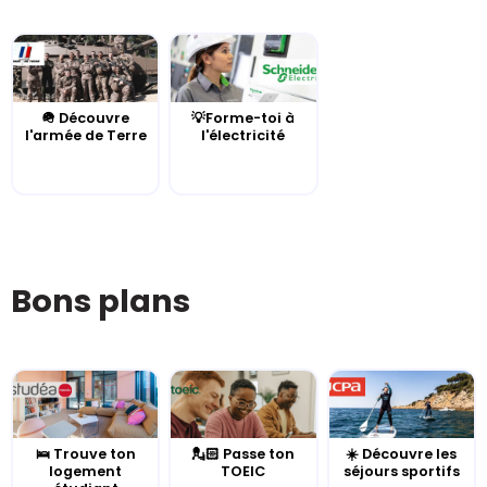
🪖 Découvre
💡Forme-toi à
l'armée de Terre
l'électricité
Bons plans
🛌 Trouve ton
💂🏻 Passe ton
☀️ Découvre les
logement
TOEIC
séjours sportifs