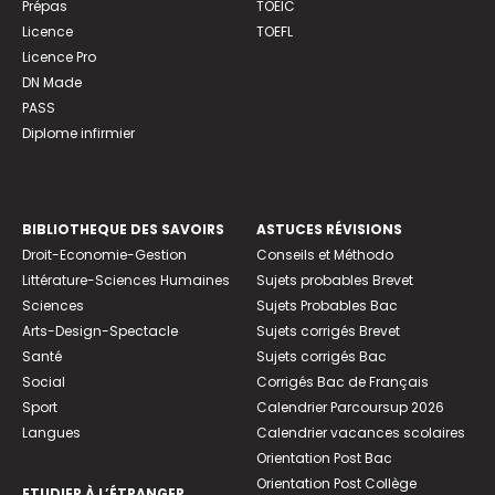
Prépas
TOEIC
Licence
TOEFL
Licence Pro
DN Made
PASS
Diplome infirmier
BIBLIOTHEQUE DES SAVOIRS
ASTUCES RÉVISIONS
Droit-Economie-Gestion
Conseils et Méthodo
Littérature-Sciences Humaines
Sujets probables Brevet
Sciences
Sujets Probables Bac
Arts-Design-Spectacle
Sujets corrigés Brevet
Santé
Sujets corrigés Bac
Social
Corrigés Bac de Français
Sport
Calendrier Parcoursup 2026
Langues
Calendrier vacances scolaires
Orientation Post Bac
Orientation Post Collège
ETUDIER À L’ÉTRANGER