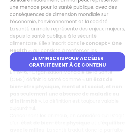
une menace pour la santé publique, avec des
conséquences de dimension mondiale sur
l’économie, l’environnement et la société.
La santé animale représente des enjeux majeurs,
depuis la santé publique à la sécurité
alimentaire. Elle s’inscrit dans
le concept « One
Health »
, qui consiste à renforcer les
collaborations entre santé humaine, santé
JE M’INSCRIS POUR ACCÉDER
animale et gestion de l’environnement.
GRATUITEMENT À CE CONTENU
En 1946, l’Organisation Mondiale de la Santé
(OMS) définit la santé comme
« un état de
bien-être physique, mental et social, et non
pas seulement une absence de maladie ou
d’infirmité »
. La définition est toujours valable
aujourd’hui.
Concernant les animaux, on considère qu’il s’agit
d’un
état de bien-être physique
et d’
équilibre
avec le milieu
. La santé traduit donc la parfaite