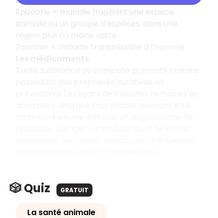
Épizootie et zoonose
Épizootie = maladie frappant une espèce
animale ou un groupe d’espèces, dans une
région plus ou moins vaste.
Zoonose = maladie transmissible à l’homme
Les médicaments
Toute substance ou composé présenté comme
possédant des propriétés curatives ou
préventives (à l’égard de maladies humaines ou
animales), ainsi que tout produit pouvant être
administré en vue d’établir un diagnostic ou de
restaurer, corriger ou modifier leurs fonctions
organiques. Exemples : vaccins, antibactériens,
antiparasitaires, anti-inflammatoires…
🎲 Quiz
GRATUIT
La santé animale