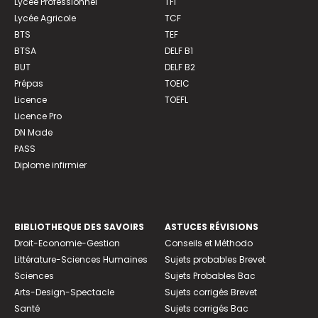
Lycée Professionnel
TFI
Lycée Agricole
TCF
BTS
TEF
BTSA
DELF B1
BUT
DELF B2
Prépas
TOEIC
Licence
TOEFL
Licence Pro
DN Made
PASS
Diplome infirmier
BIBLIOTHEQUE DES SAVOIRS
ASTUCES RÉVISIONS
Droit-Economie-Gestion
Conseils et Méthodo
Littérature-Sciences Humaines
Sujets probables Brevet
Sciences
Sujets Probables Bac
Arts-Design-Spectacle
Sujets corrigés Brevet
Santé
Sujets corrigés Bac