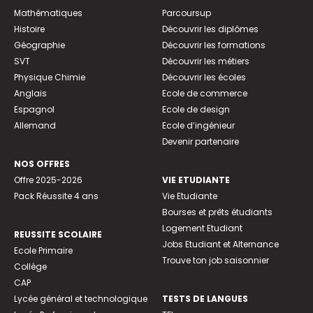
Mathématiques
Parcoursup
Histoire
Découvrir les diplômes
Géographie
Découvrir les formations
SVT
Découvrir les métiers
Physique Chimie
Découvrir les écoles
Anglais
Ecole de commerce
Espagnol
Ecole de design
Allemand
Ecole d’ingénieur
Devenir partenaire
NOS OFFRES
Offre 2025-2026
VIE ETUDIANTE
Pack Réussite 4 ans
Vie Etudiante
Bourses et prêts étudiants
Logement Etudiant
REUSSITE SCOLAIRE
Jobs Etudiant et Alternance
Ecole Primaire
Trouve ton job saisonnier
Collège
CAP
Lycée général et technologique
TESTS DE LANGUES