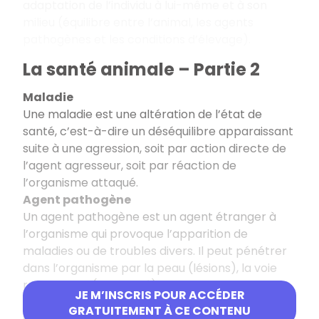
adaptation de l’individu à lui-même et à son
milieu (équilibre entre l’animal, les agents
pathogènes et les conditions d’élevage).
La santé animale – Partie 2
Maladie
Une maladie est une altération de l’état de
santé, c’est-à-dire un déséquilibre apparaissant
suite à une agression, soit par action directe de
l’agent agresseur, soit par réaction de
l’organisme attaqué.
Agent pathogène
Un agent pathogène est un agent étranger à
l’organisme qui provoque l’apparition de
maladies ou de troubles divers. Il peut pénétrer
dans l’organisme par la peau (lésions), la voie
respiratoire (air inspiré), les voies oculaires,
JE M’INSCRIS POUR ACCÉDER
génitales, digestives…
GRATUITEMENT À CE CONTENU