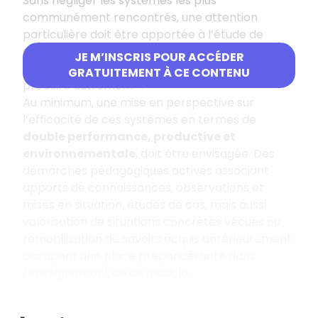
Sans négliger les systèmes les plus
communément rencontrés, une attention
particulière doit être apportée à l’étude de
systèmes d’élevage faisant appel à
l’agro-
JE M’INSCRIS POUR ACCÉDER
écologie
, pivot de l’objectif général visant à «
GRATUITEMENT À CE CONTENU
produire autrement ».
Au minimum, une mise en perspective sur
l’efficacité de ces systèmes en termes de
double performance, productive et
environnementale
, doit être envisagée. Des
démarches pédagogiques actives associant
apports de connaissances, observations et
mises en situation, études de cas, mais aussi
valorisation de situations concrètes vécues ou
remobilisation de savoirs acquis antérieurement
occupent une place prépondérante dans
l’enseignement de ce module.