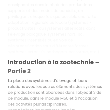
enseignantes dans le choix des productions
supports et des modes de conduite, en
privilégiant chaque fois que possible une forte
adaptation régionale ou locale (systèmes «
productivistes » ou systèmes alternatifs, dont
l’élevage biologique, systèmes hors-sol,
systèmes intensifiés ou en voie de
désintensification sous différentes formes,
systèmes extensifs, herbagers, pastoraux, etc.).
Introduction à la zootechnie –
Partie 2
La place des systèmes d’élevage et leurs
relations avec les autres éléments des systèmes
de production sont abordées dans l’objectif 3 de
ce module, dans le module M56 et à l’occasion
des activités pluridisciplinaires.