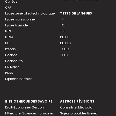
Collège
CAP
Lycée général et technologique
TESTS DE LANGUES
Lycée Professionnel
TFI
Lycée Agricole
TCF
BTS
TEF
BTSA
DELF B1
BUT
DELF B2
Prépas
TOEIC
Licence
TOEFL
Licence Pro
DN Made
PASS
Diplome infirmier
BIBLIOTHEQUE DES SAVOIRS
ASTUCES RÉVISIONS
Droit-Economie-Gestion
Conseils et Méthodo
Littérature-Sciences Humaines
Sujets probables Brevet