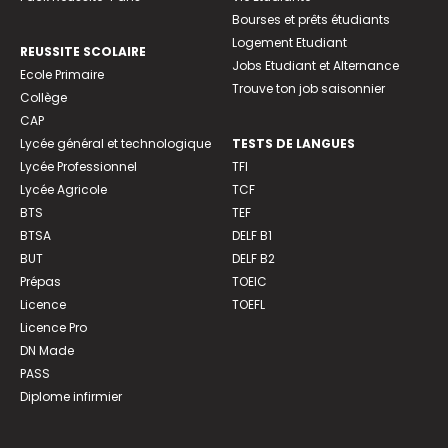
Bourses et prêts étudiants
Logement Etudiant
REUSSITE SCOLAIRE
Jobs Etudiant et Alternance
Ecole Primaire
Trouve ton job saisonnier
Collège
CAP
Lycée général et technologique
TESTS DE LANGUES
Lycée Professionnel
TFI
Lycée Agricole
TCF
BTS
TEF
BTSA
DELF B1
BUT
DELF B2
Prépas
TOEIC
Licence
TOEFL
Licence Pro
DN Made
PASS
Diplome infirmier