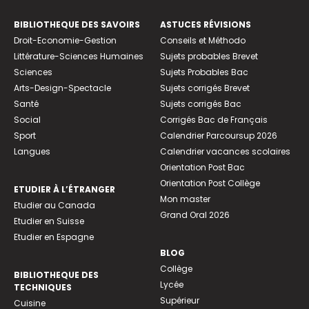
BIBLIOTHEQUE DES SAVOIRS
ASTUCES RÉVISIONS
Droit-Economie-Gestion
Conseils et Méthodo
Littérature-Sciences Humaines
Sujets probables Brevet
Sciences
Sujets Probables Bac
Arts-Design-Spectacle
Sujets corrigés Brevet
Santé
Sujets corrigés Bac
Social
Corrigés Bac de Français
Sport
Calendrier Parcoursup 2026
Langues
Calendrier vacances scolaires
Orientation Post Bac
Orientation Post Collège
ETUDIER À L’ÉTRANGER
Mon master
Etudier au Canada
Grand Oral 2026
Etudier en Suisse
Etudier en Espagne
BLOG
Collège
BIBLIOTHEQUE DES
Lycée
TECHNIQUES
Supérieur
Cuisine