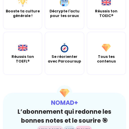
Booste ta culture
Décrypte l'actu
Réussis ton
générale !
pour tes oraux
TOEIC®
Réussis ton
Se réorienter
Tous tes
TOEFL®
avec Parcoursup
contenus
NOMAD+
L’abonnement qui redonne les
bonnes notes et le sourire 🎯