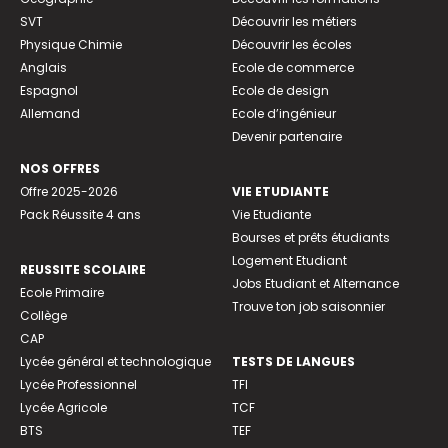
SVT
Découvrir les métiers
Physique Chimie
Découvrir les écoles
Anglais
Ecole de commerce
Espagnol
Ecole de design
Allemand
Ecole d’ingénieur
Devenir partenaire
NOS OFFRES
Offre 2025-2026
VIE ETUDIANTE
Pack Réussite 4 ans
Vie Etudiante
Bourses et prêts étudiants
Logement Etudiant
REUSSITE SCOLAIRE
Jobs Etudiant et Alternance
Ecole Primaire
Trouve ton job saisonnier
Collège
CAP
Lycée général et technologique
TESTS DE LANGUES
Lycée Professionnel
TFI
Lycée Agricole
TCF
BTS
TEF