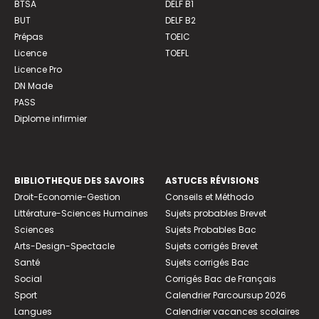
BTSA
DELF B1
BUT
DELF B2
Prépas
TOEIC
Licence
TOEFL
Licence Pro
DN Made
PASS
Diplome infirmier
BIBLIOTHEQUE DES SAVOIRS
ASTUCES RÉVISIONS
Droit-Economie-Gestion
Conseils et Méthodo
Littérature-Sciences Humaines
Sujets probables Brevet
Sciences
Sujets Probables Bac
Arts-Design-Spectacle
Sujets corrigés Brevet
Santé
Sujets corrigés Bac
Social
Corrigés Bac de Français
Sport
Calendrier Parcoursup 2026
Langues
Calendrier vacances scolaires