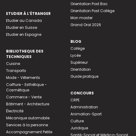
Orientation Post Bac
Orientation Post Collège
ETUDIER À L’ÉTRANGER
Mon master
Etudier au Canada
Grand Oral 2026
Etudier en Suisse
Etudier en Espagne
BLOG
Collège
BIBLIOTHEQUE DES
Lycée
TECHNIQUES
Supérieur
Cuisine
Orientation
Transports
Guide pratique
Mode - Vêtements
Coiffure - Esthétique -
Cosmétique
CONCOURS
Commerce - Vente
CRPE
Bâtiment - Architecture
Administration
Électricité
Animation-Sport
Mécanique automobile
Culture
Services à la personne
Juridique
Accompagnement Petite
Santé-Social et Médico-Social