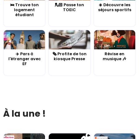
🛌 Trouve ton
💂🏻 Passe ton
☀️ Découvre les
logement
TOEIC
séjours sportifs
étudiant
✈️ Pars à
🗞️ Profite de ton
Révise en
l'étranger avec
kiosque Presse
musique 🎶
EF
À la une !