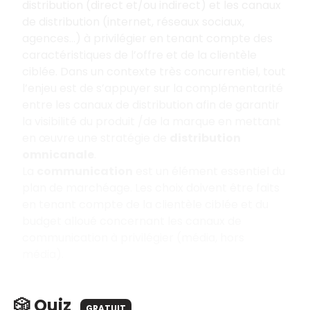
distribution (direct et/ou indirect) et les canaux
de distribution (internet, réseaux sociaux,
agences…) à privilégier en tenant compte des
caractéristiques de l’offre et de la clientèle
ciblée. Dans un contexte très concurrentiel, tout
l’enjeu est de s’appuyer sur la complémentarité
entre les canaux de distribution afin de garantir
la visibilité du produit /de la marque en mettant
en œuvre une stratégie de
distribution
omnicanale
.
La
communication
est un élément essentiel du
plan de marchéage. Les choix doivent être faits
en tenant compte de la clientèle ciblée et du
budget alloué concernant les canaux de
communication à privilégier (média, hors
média).
🎲 Quiz
GRATUIT