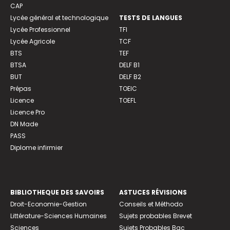
CAP
Lycée général et technologique
TESTS DE LANGUES
Lycée Professionnel
TFI
Lycée Agricole
TCF
BTS
TEF
BTSA
DELF B1
BUT
DELF B2
Prépas
TOEIC
Licence
TOEFL
Licence Pro
DN Made
PASS
Diplome infirmier
BIBLIOTHEQUE DES SAVOIRS
ASTUCES RÉVISIONS
Droit-Economie-Gestion
Conseils et Méthodo
Littérature-Sciences Humaines
Sujets probables Brevet
Sciences
Sujets Probables Bac