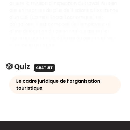
assure la mission d’inspection du travail. Au sein
des entreprises de plus de 11 salariés, l’existence
d’un CSE (Comité Social Économique) est
obligatoire. Il est composé de l’employeur et
d’une délégation du personnel qui assure la
représentation et la défense du personnel vis-
à-vis de la direction.
🎲 Quiz
GRATUIT
Le cadre juridique de l’organisation
touristique