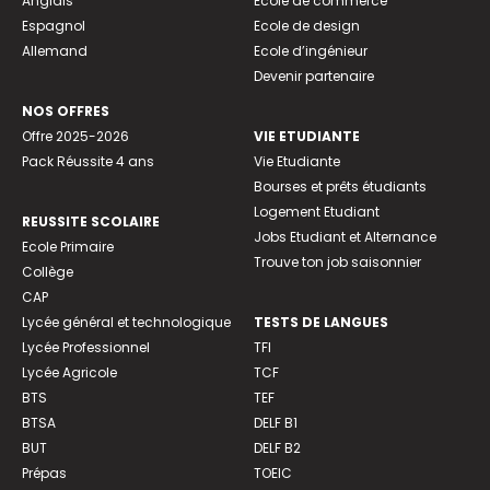
Anglais
Ecole de commerce
Espagnol
Ecole de design
Allemand
Ecole d’ingénieur
Devenir partenaire
NOS OFFRES
Offre 2025-2026
VIE ETUDIANTE
Pack Réussite 4 ans
Vie Etudiante
Bourses et prêts étudiants
Logement Etudiant
REUSSITE SCOLAIRE
Jobs Etudiant et Alternance
Ecole Primaire
Trouve ton job saisonnier
Collège
CAP
Lycée général et technologique
TESTS DE LANGUES
Lycée Professionnel
TFI
Lycée Agricole
TCF
BTS
TEF
BTSA
DELF B1
BUT
DELF B2
Prépas
TOEIC