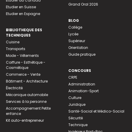
Etudier au Canada
Grand Oral 2026
Etudier en Suisse
Etudier en Espagne
BLOG
Collège
BIBLIOTHEQUE DES
Lycée
TECHNIQUES
Supérieur
Cuisine
Orientation
Transports
Guide pratique
Mode - Vêtements
Coiffure - Esthétique -
Cosmétique
CONCOURS
Commerce - Vente
CRPE
Bâtiment - Architecture
Administration
Électricité
Animation-Sport
Mécanique automobile
Culture
Services à la personne
Juridique
Accompagnement Petite
Santé-Social et Médico-Social
enfance
Sécurité
Kit auto-entrepreneur
Technique
Ingénieur Post-Bac