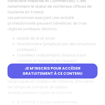
caractère Industriel et Commercial). C’est
notamment le statut de nombreux Offices de
tourisme en France.
Les personnes exerçant une activité
professionnelle peuvent bénéficier de trois
régimes juridiques distincts :
salarié de droit privé ;
fonctionnaire (employé par des structures
publiques) ;
travailleur indépendant (exerce à son
compte et supporte les risques).
JE M’INSCRIS POUR ACCÉDER
Pour les salariés de droit privé, l’existence d’un
GRATUITEMENT À CE CONTENU
contrat de travail génère des obligations
réciproques en matière de missions, d’horaires,
de temps de travail et de salaire.
Il existe plusieurs types de contrats :
le Contrat à Durée Indéterminée ;