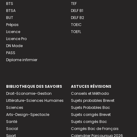
BTS
TEF
BTSA
DELF B1
BUT
DELF B2
Prépas
TOEIC
Licence
TOEFL
Licence Pro
DN Made
PASS
Diplome infirmier
BIBLIOTHEQUE DES SAVOIRS
ASTUCES RÉVISIONS
Droit-Economie-Gestion
Conseils et Méthodo
Littérature-Sciences Humaines
Sujets probables Brevet
Sciences
Sujets Probables Bac
Arts-Design-Spectacle
Sujets corrigés Brevet
Santé
Sujets corrigés Bac
Social
Corrigés Bac de Français
Sport
Calendrier Parcoursup 2026