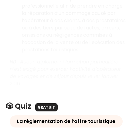
professionnelle afin de prendre en charge
la réparation d’un dommage causé par
l’opérateur à des clients, à des prestataires
ou à des tiers par suite de fautes, erreurs,
omissions ou négligences commises à
l’occasion de la vente ou de l’exécution des
prestations touristiques.
NB : Aucun diplôme, ni formation particulière
n’est exigé pour exercer l’activité d’opérateur
de voyages et de séjour depuis le 1er janvier
2016.
🎲 Quiz
GRATUIT
La réglementation de l’offre touristique