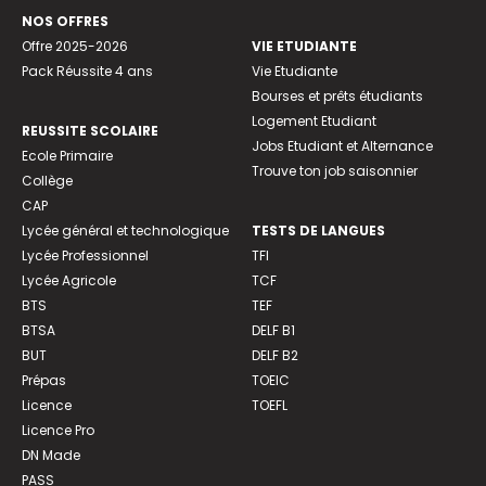
NOS OFFRES
Offre 2025-2026
VIE ETUDIANTE
Pack Réussite 4 ans
Vie Etudiante
Bourses et prêts étudiants
Logement Etudiant
REUSSITE SCOLAIRE
Jobs Etudiant et Alternance
Ecole Primaire
Trouve ton job saisonnier
Collège
CAP
Lycée général et technologique
TESTS DE LANGUES
Lycée Professionnel
TFI
Lycée Agricole
TCF
BTS
TEF
BTSA
DELF B1
BUT
DELF B2
Prépas
TOEIC
Licence
TOEFL
Licence Pro
DN Made
PASS