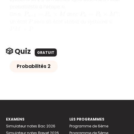
probabiliste à l’étape
.
n
On a :
donc
.
P
n
+
1
=
P
n
×
M
P
n
=
P
0
×
M
n
Un état
sera dit état stable du système si
P
.
P
M
=
P
🎲 Quiz
GRATUIT
Probabilités 2
EXAMENS
LES PROGRAMMES
Simulateur notes Bac 2026
Programme de 6ème
Simulateur notes Brevet 2026
Programme de 5ème