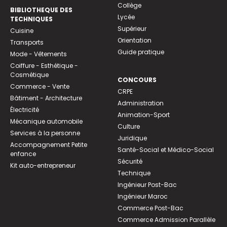
Collège
BIBLIOTHEQUE DES
Lycée
TECHNIQUES
Supérieur
Cuisine
Orientation
Transports
Guide pratique
Mode - Vêtements
Coiffure - Esthétique -
Cosmétique
CONCOURS
Commerce - Vente
CRPE
Bâtiment - Architecture
Administration
Électricité
Animation-Sport
Mécanique automobile
Culture
Services à la personne
Juridique
Accompagnement Petite
Santé-Social et Médico-Social
enfance
Sécurité
Kit auto-entrepreneur
Technique
Ingénieur Post-Bac
Ingénieur Maroc
Commerce Post-Bac
Commerce Admission Parallèle