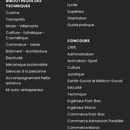
BIBLIOTHEQUE DES
Lycée
TECHNIQUES
Supérieur
Cuisine
Orientation
Transports
Guide pratique
Mode - Vêtements
Coiffure - Esthétique -
Cosmétique
CONCOURS
Commerce - Vente
CRPE
Bâtiment - Architecture
Administration
Électricité
Animation-Sport
Mécanique automobile
Culture
Services à la personne
Juridique
Accompagnement Petite
Santé-Social et Médico-Social
enfance
Sécurité
Kit auto-entrepreneur
Technique
Ingénieur Post-Bac
Ingénieur Maroc
Commerce Post-Bac
Commerce Admission Parallèle
Commerce Maroc