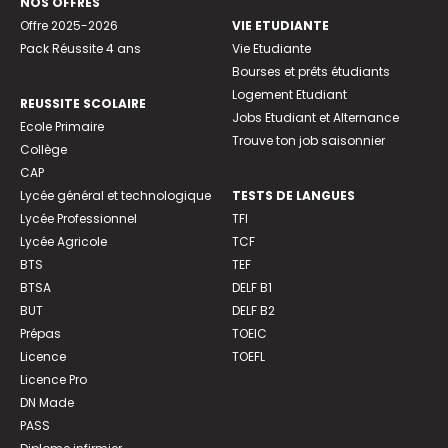
NOS OFFRES
Offre 2025-2026
VIE ETUDIANTE
Pack Réussite 4 ans
Vie Etudiante
Bourses et prêts étudiants
Logement Etudiant
REUSSITE SCOLAIRE
Jobs Etudiant et Alternance
Ecole Primaire
Trouve ton job saisonnier
Collège
CAP
Lycée général et technologique
TESTS DE LANGUES
Lycée Professionnel
TFI
Lycée Agricole
TCF
BTS
TEF
BTSA
DELF B1
BUT
DELF B2
Prépas
TOEIC
Licence
TOEFL
Licence Pro
DN Made
PASS