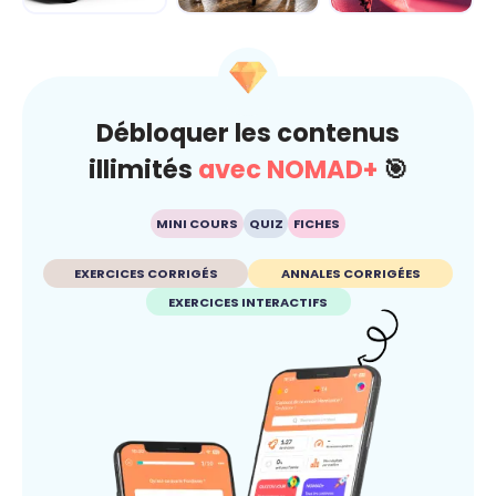
Dérap'Pas, le
Carré sur la
Fake ou pas ?
projet
route... je gère
Dis-moi c'que tu
avant qu'ç...
crois
Débloquer les contenus
illimités
avec NOMAD+
🎯
MINI COURS
QUIZ
FICHES
EXERCICES CORRIGÉS
ANNALES CORRIGÉES
EXERCICES INTERACTIFS