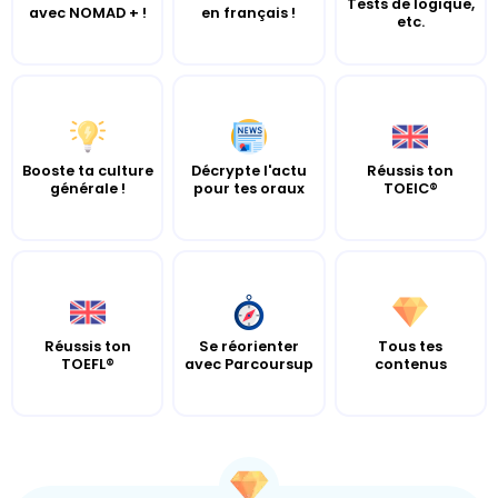
Tests de logique,
avec NOMAD + !
en français !
etc.
Booste ta culture
Décrypte l'actu
Réussis ton
générale !
pour tes oraux
TOEIC®
Réussis ton
Se réorienter
Tous tes
TOEFL®
avec Parcoursup
contenus