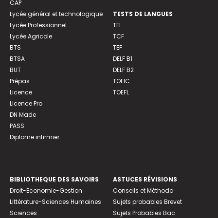
CAP
Lycée général et technologique
TESTS DE LANGUES
Lycée Professionnel
TFI
Lycée Agricole
TCF
BTS
TEF
BTSA
DELF B1
BUT
DELF B2
Prépas
TOEIC
Licence
TOEFL
Licence Pro
DN Made
PASS
Diplome infirmier
BIBLIOTHEQUE DES SAVOIRS
ASTUCES RÉVISIONS
Droit-Economie-Gestion
Conseils et Méthodo
Littérature-Sciences Humaines
Sujets probables Brevet
Sciences
Sujets Probables Bac