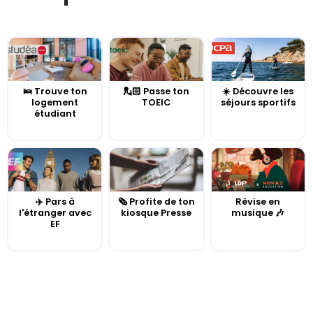
🛌 Trouve ton
💂🏻 Passe ton
☀️ Découvre les
logement
TOEIC
séjours sportifs
étudiant
✈️ Pars à
🗞️ Profite de ton
Révise en
l'étranger avec
kiosque Presse
musique 🎶
EF