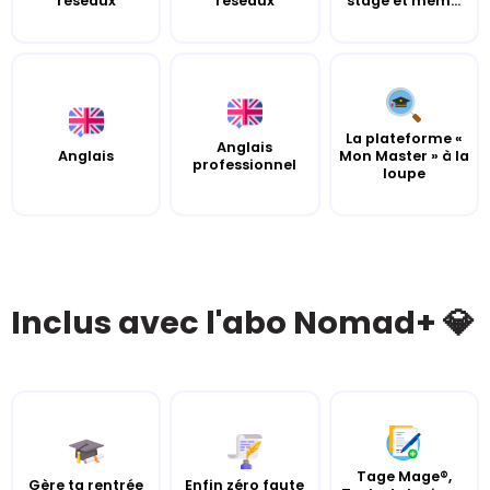
réseaux
réseaux
stage et mém...
La plateforme «
Anglais
Anglais
Mon Master » à la
professionnel
loupe
Inclus avec l'abo Nomad+ 💎
Tage Mage®,
Gère ta rentrée
Enfin zéro faute