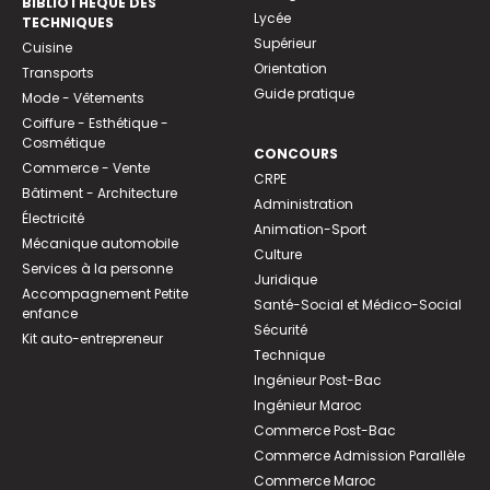
BIBLIOTHEQUE DES
Lycée
TECHNIQUES
Supérieur
Cuisine
Orientation
Transports
Guide pratique
Mode - Vêtements
Coiffure - Esthétique -
Cosmétique
CONCOURS
Commerce - Vente
CRPE
Bâtiment - Architecture
Administration
Électricité
Animation-Sport
Mécanique automobile
Culture
Services à la personne
Juridique
Accompagnement Petite
Santé-Social et Médico-Social
enfance
Sécurité
Kit auto-entrepreneur
Technique
Ingénieur Post-Bac
Ingénieur Maroc
Commerce Post-Bac
Commerce Admission Parallèle
Commerce Maroc