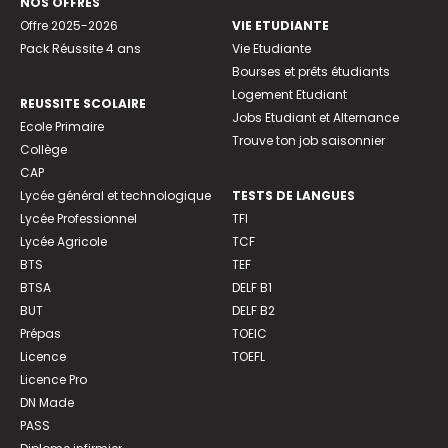
NOS OFFRES
Offre 2025-2026
VIE ETUDIANTE
Pack Réussite 4 ans
Vie Etudiante
Bourses et prêts étudiants
Logement Etudiant
REUSSITE SCOLAIRE
Jobs Etudiant et Alternance
Ecole Primaire
Trouve ton job saisonnier
Collège
CAP
Lycée général et technologique
TESTS DE LANGUES
Lycée Professionnel
TFI
Lycée Agricole
TCF
BTS
TEF
BTSA
DELF B1
BUT
DELF B2
Prépas
TOEIC
Licence
TOEFL
Licence Pro
DN Made
PASS