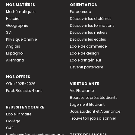
NOS MATIÈRES
ORIENTATION
Mathématiques
Parcoursup
Histoire
Découvrir les diplômes
Géographie
Découvrir les formations
SVT
Découvrir les métiers
Physique Chimie
Découvrir les écoles
Anglais
Ecole de commerce
Espagnol
Ecole de design
Allemand
Ecole d’ingénieur
Devenir partenaire
NOS OFFRES
Offre 2025-2026
VIE ETUDIANTE
Pack Réussite 4 ans
Vie Etudiante
Bourses et prêts étudiants
Logement Etudiant
REUSSITE SCOLAIRE
Jobs Etudiant et Alternance
Ecole Primaire
Trouve ton job saisonnier
Collège
CAP
Lycée général et technologique
TESTS DE LANGUES