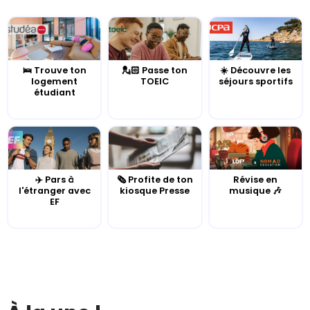
🛌 Trouve ton
💂🏻 Passe ton
☀️ Découvre les
logement
TOEIC
séjours sportifs
étudiant
✈️ Pars à
🗞️ Profite de ton
Révise en
l'étranger avec
kiosque Presse
musique 🎶
EF