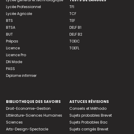
Lycée Professionnel
TFI
Lycée Agricole
TCF
BTS
TEF
BTSA
DELF B1
BUT
DELF B2
Prépas
TOEIC
Licence
TOEFL
Licence Pro
DN Made
PASS
Diplome infirmier
BIBLIOTHEQUE DES SAVOIRS
ASTUCES RÉVISIONS
Droit-Economie-Gestion
Conseils et Méthodo
Littérature-Sciences Humaines
Sujets probables Brevet
Sciences
Sujets Probables Bac
Arts-Design-Spectacle
Sujets corrigés Brevet