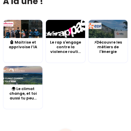
À la une !
🤖 Maitrise et
Le rap s'engage
⚡Découvre les
apprivoise l’IA
contre la
métiers de
violence routi...
l'énergie
🌍 Le climat
change, et toi
aussi tu peu...