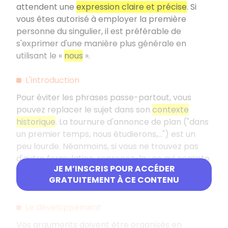
attendent une
expression claire et précise
. Si
vous êtes autorisé à employer la première
personne du singulier, il est préférable de
s'exprimer d'une manière plus générale en
utilisant le «
nous
».
L'introduction
Pour éviter les phrases passe-partout, vous
pouvez replacer le sujet dans son
contexte
historique
. La tournure d'annonce de plan ("dans
un premier temps, nous étudierons,...") est un
peu lourde. Néanmoins, si vous ne trouvez pas
d'autre formulation, reprenez-la
: ce qui compte
JE M’INSCRIS POUR ACCÉDER
pour les correcteurs c'est de connaître
GRATUITEMENT À CE CONTENU
l'organisation de votre devoir.
Le développement
Vos arguments doivent être organisés en