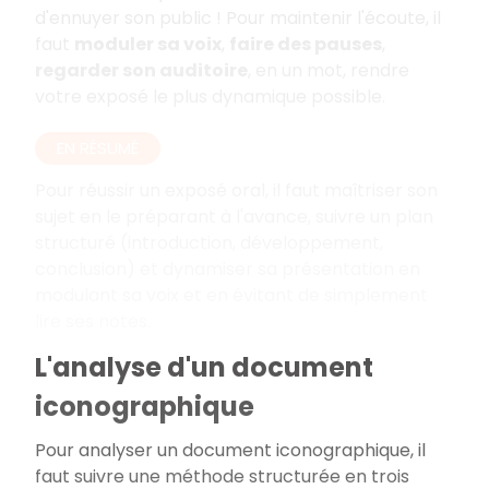
d'ennuyer son public
! Pour maintenir l'écoute, il
faut
moduler sa voix
,
faire des pauses
,
regarder son auditoire
, en un mot, rendre
votre exposé le plus dynamique possible.
EN RÉSUMÉ
Pour réussir un exposé oral, il faut maîtriser son
sujet en le préparant à l'avance, suivre un plan
structuré (introduction, développement,
conclusion) et dynamiser sa présentation en
modulant sa voix et en évitant de simplement
lire ses notes.
L'analyse d'un document
iconographique
Pour analyser un document iconographique, il
faut suivre une méthode structurée en trois