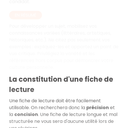
candidat.
EN RÉSUMÉ
Pour développer un sujet, mobilisez vos
connaissances variées (littéraires, artistiques,
historiques, etc.). Ne citez pas seulement vos
exemples
: expliquez-les et apportez un point de
vue critique. Privilégiez la variété et les
références hors corpus pour démontrer votre
culture personnelle.
La constitution d'une fiche de
lecture
Une fiche de lecture doit être facilement
utilisable. On recherchera donc la
précision
et
la
concision
. Une fiche de lecture longue et mal
structurée ne vous sera d'aucune utilité lors de