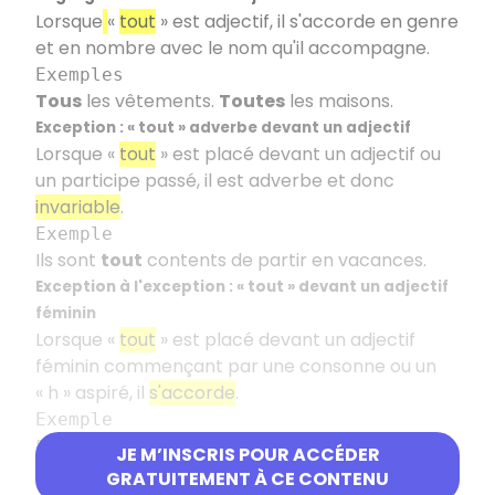
Lorsque
«
tout
» est adjectif, il s'accorde en genre
et en nombre avec le nom qu'il accompagne.
Exemples
Tous
les vêtements.
Toutes
les maisons.
Exception
: «
tout
» adverbe devant un adjectif
Lorsque «
tout
» est placé devant un adjectif ou
un participe passé, il est adverbe et donc
invariable
.
Exemple
Ils sont
tout
contents de partir en vacances.
Exception à l'exception
: «
tout
» devant un adjectif
féminin
Lorsque «
tout
» est placé devant un adjectif
féminin commençant par une consonne ou un
«
h
» aspiré, il
s'accorde
.
Exemple
Elles sont
toutes
contentes de partir en
JE M’INSCRIS POUR ACCÉDER
vacances. Elle est
toute
heureuse.
GRATUITEMENT À CE CONTENU