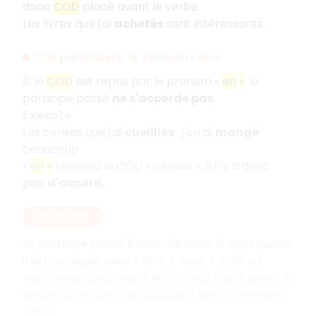
donc
COD
placé avant le verbe.
Les livres que j'ai
achetés
sont intéressants.
Cas particuliers
: le pronom «
en
»
Si le
COD
est repris par le pronom «
en
»
, le
participe passé
ne s'accorde pas
.
Exemple
Les cerises que j'ai
cueillies
; j'en ai
mangé
beaucoup.
«
en
»
reprend le COD «
cerises
». Il n'y a donc
pas d'accord
.
EN RÉSUMÉ
Le participe passé s'accorde avec le sujet quand
il est conjugué avec «
être
». Avec «
avoir
», il
reste invariable, sauf si le COD est placé avant le
verbe. Attention
: pas d'accord avec le pronom
«
en
».