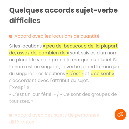
Quelques accords sujet-verbe
difficiles
Accord avec les locutions de quantité
Si les locutions
«
peu de, beaucoup de, la plupart
de, assez de, combien de
»
sont suivies d'un nom
au pluriel, le verbe prend la marque du pluriel. Si
le nom est au singulier, le verbe prend la marque
du singulier. Les locutions
«
c'est
»
et
«
ce sont
»
s'accordent avec l'attribut du sujet.
Exemple
«
C'est un jour férié.
» / «
Ce sont des groupes de
touristes.
»
Accord avec des sujets de personnes
différentes