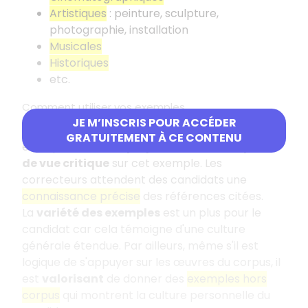
Artistiques
: peinture, sculpture,
photographie, installation
Musicales
Historiques
etc.
Comment utiliser vos exemples
JE M’INSCRIS POUR ACCÉDER
Vous ne devez pas vous contenter de citer un
GRATUITEMENT À CE CONTENU
exemple. Il faut
l'expliquer
et donner un
point
de vue critique
sur cet exemple. Les
correcteurs attendent des candidats une
connaissance précise
des références citées.
La
variété des exemples
est un plus pour le
candidat car cela témoigne d'une culture
générale étendue. Par ailleurs, même s'il est
logique de s'appuyer sur les œuvres du corpus, il
est
valorisant
de donner des
exemples hors
corpus
qui montrent la culture personnelle du