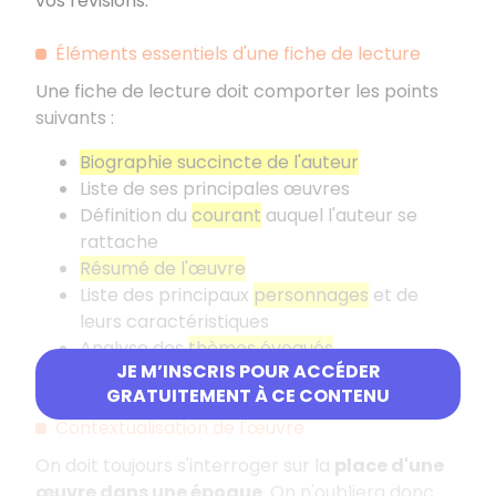
vos révisions.
Éléments essentiels d'une fiche de lecture
Une fiche de lecture doit comporter les points
suivants
:
Biographie succincte de l'auteur
Liste de ses principales œuvres
Définition du
courant
auquel l'auteur se
rattache
Résumé de l'œuvre
Liste des principaux
personnages
et de
leurs caractéristiques
Analyse des
thèmes évoqués
JE M’INSCRIS POUR ACCÉDER
Une ou deux
citations
GRATUITEMENT À CE CONTENU
Contextualisation de l'œuvre
On doit toujours s'interroger sur la
place d'une
œuvre dans une époque
. On n'oubliera donc