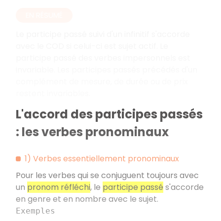
EN RÉSUMÉ
Le participe passé suivi d'un infinitif s'accorde
avec le COD si celui-ci est sujet actif. Le
participe passé des verbes impersonnels est
invariable. Les participes passés précédés d'un
complément de mesure, de durée ou de prix
restent invariables.
L'accord des participes passés
: les verbes pronominaux
1) Verbes essentiellement pronominaux
Pour les verbes qui se conjuguent toujours avec
un
pronom réfléchi
, le
participe passé
s'accorde
en genre et en nombre avec le sujet.
Exemples