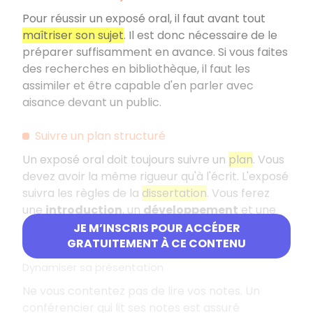
Pour réussir un exposé oral, il faut avant tout
maîtriser son sujet
. Il est donc nécessaire de le
préparer suffisamment en avance. Si vous faites
des recherches en bibliothèque, il faut les
assimiler et être capable d'en parler avec
aisance devant un public.
Suivre un plan structuré
Un exposé oral doit toujours suivre un
plan
. Vous
devez avoir la même rigueur qu'à l'écrit. L'exposé
suivra les règles de la
dissertation
. Vous ferez
une
introduction
, un
développement
et une
conclusion
. La logique du plan est utile pour que
JE M’INSCRIS POUR ACCÉDER
votre auditoire puisse vous suivre.
GRATUITEMENT À CE CONTENU
Dynamiser sa présentation
Ne vous contentez pas de lire vos notes. Un
conférencier qui lit ses notes est assuré