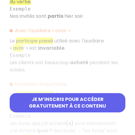
du verbe
.
Exemple
Nos invités sont
partis
hier soir.
Avec l'auxiliaire «
avoir
»
Le
participe passé
utilisé avec l'auxiliaire
«
avoi
r
» est
invariable
.
Exemple
Les clients ont beaucoup
acheté
pendant les
soldes.
Exception importante
Le
participe passé
s'accorde en genre et en
JE M’INSCRIS POUR ACCÉDER
nombre avec le
complément d'objet direct
GRATUITEMENT À CE CONTENU
(COD)
si celui-ci est placé
avant le verbe
.
Exemple
Les livres que j'ai acheté
(s)
sont intéressants.
J'ai acheté
quoi
?
des livres → "les livres" sont