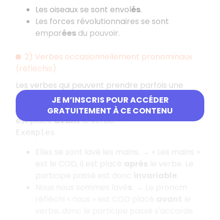
Les oiseaux se sont envol
és
.
Les forces révolutionnaires se sont
empar
ées
du pouvoir.
2) Verbes occasionnellement pronominaux
(réfléchis)
Les verbes qui peuvent prendre parfois une
forme pronominale sont dits «
réfléchis
». Leur
JE M’INSCRIS POUR ACCÉDER
participe passé est
invariable
, sauf si un
COD
GRATUITEMENT À CE CONTENU
est placé
avant
le verbe.
Exemples
Elles se sont lavé les mains. → «
Les mains
»
est le COD, il est placé
après
le verbe. Le
participe passé est donc
invariable
.
Nous nous sommes lavé
s
. → Le pronom
réfléchi «
nous
» est COD placé
avant
le
verbe, donc le participe passé s'accorde