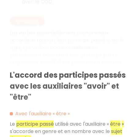
avec le COD.
EN RÉSUMÉ
Les verbes essentiellement pronominaux
accordent toujours leur participe passé avec le
sujet. Les verbes occasionnellement
pronominaux accordent leur participe passé
uniquement si le COD est placé avant le verbe.
L'accord des participes passés
avec les auxiliaires "avoir" et
"être"
Avec l'auxiliaire «
être
»
Le
participe passé
utilisé avec l'auxiliaire «
être
»
s'accorde en genre et en nombre avec le
sujet