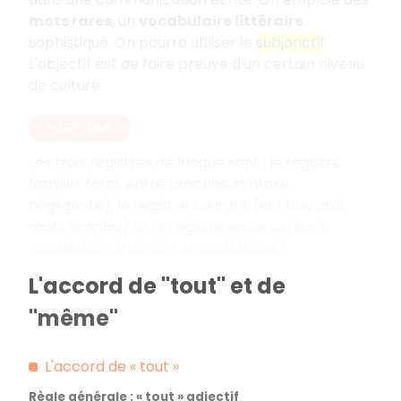
mots rares
, un
vocabulaire littéraire
,
sophistiqué. On pourra utiliser le
subjonctif
.
L'objectif est de faire preuve d'un certain niveau
de culture.
EN RÉSUMÉ
Les trois registres de langue sont
: le registre
familier (oral, entre proches, syntaxe
négligente), le registre courant (écrit ou oral,
mots simples) et le registre soutenu (écrit,
vocabulaire littéraire et sophistiqué).
L'accord de "tout" et de
"même"
L'accord de «
tout
»
Règle générale
: «
tout
» adjectif