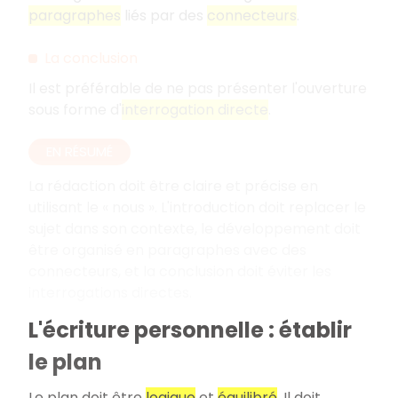
paragraphes
liés par des
connecteurs
.
La conclusion
Il est préférable de ne pas présenter l'ouverture
sous forme d'
interrogation directe
.
EN RÉSUMÉ
La rédaction doit être claire et précise en
utilisant le «
nous
». L'introduction doit replacer le
sujet dans son contexte, le développement doit
être organisé en paragraphes avec des
connecteurs, et la conclusion doit éviter les
interrogations directes.
L'écriture personnelle : établir
le plan
Le plan doit être
logique
et
équilibré
. Il doit