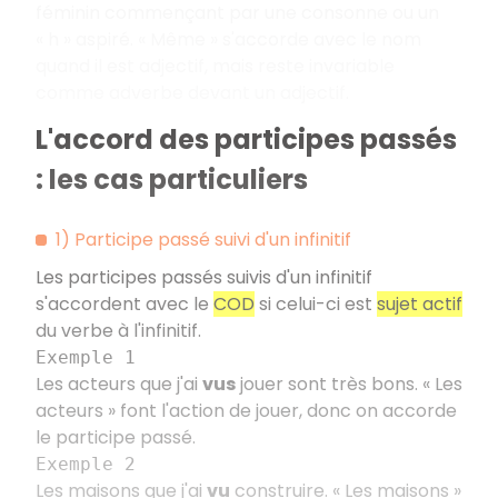
féminin commençant par une consonne ou un
«
h
» aspiré. «
Même
» s'accorde avec le nom
quand il est adjectif, mais reste invariable
comme adverbe devant un adjectif.
L'accord des participes passés
: les cas particuliers
1) Participe passé suivi d'un infinitif
Les participes passés suivis d'un infinitif
s'accordent avec le
COD
si celui-ci est
sujet actif
du verbe à l'infinitif.
Exemple 1
Les acteurs que j'ai
vus
jouer sont très bons. «
Les
acteurs
» font l'action de jouer, donc on accorde
le participe passé.
Exemple 2
Les maisons que j'ai
vu
construire. «
Les maisons
»