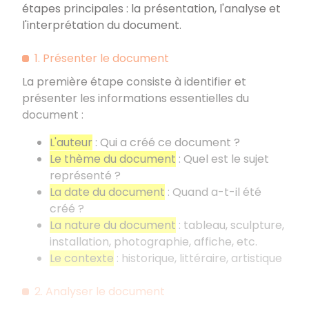
étapes principales
: la présentation, l'analyse et
l'interprétation du document.
1. Présenter le document
La première étape consiste à identifier et
présenter les informations essentielles du
document
:
L'auteur
: Qui a créé ce document
?
Le thème du document
: Quel est le sujet
représenté
?
La date du document
: Quand a-t-il été
créé
?
La nature du document
: tableau, sculpture,
installation, photographie, affiche, etc.
Le contexte
: historique, littéraire, artistique
2. Analyser le document