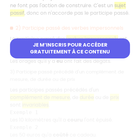
ne font pas l'action de construire. C'est un
sujet
passif
, donc on n'accorde pas le participe passé.
2) Participe passé des verbes impersonnels
Le participe passé des
verbes impersonnels
est
JE M’INSCRIS POUR ACCÉDER
toujours
invariable
.
GRATUITEMENT À CE CONTENU
Exemple
Les orages qu'il y a
eu
ont fait des dégâts.
3) Participe passé précédé d'un complément de
mesure, de durée ou de prix
Les participes passés précédés d'un
complément de mesure
, de
durée
ou de
prix
sont
invariables
.
Exemple 1
Les 10 kilomètres qu'il a
couru
l'ont épuisé.
Exemple 2
Les 50 euros qu'a
coûté
ce cadeau.