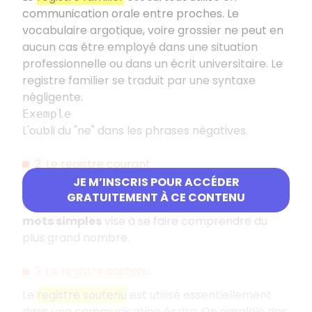
communication orale entre proches. Le
vocabulaire argotique, voire grossier ne peut en
aucun cas être employé dans une situation
professionnelle ou dans un écrit universitaire. Le
registre familier se traduit par une syntaxe
négligente.
Exemple
L'oubli du "ne" dans les phrases négatives.
2. Le registre courant
JE M’INSCRIS POUR ACCÉDER
Le
registre courant
est utilisé dans une
GRATUITEMENT À CE CONTENU
communication écrite ou orale. L'emploi de
mots simples
vise à se faire comprendre du
plus grand nombre.
3. Le registre soutenu
Le
registre soutenu
est utilisé essentiellement
dans une communication écrite. On emploie des