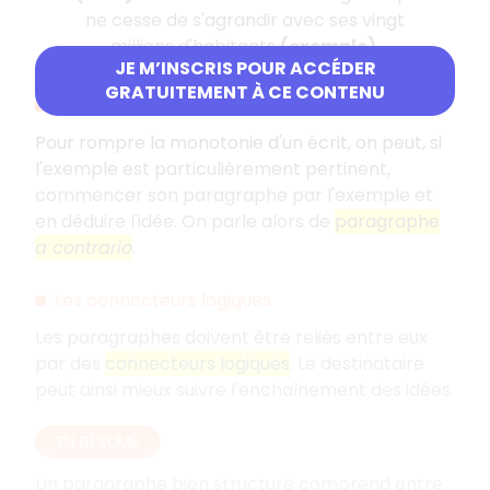
ne cesse de s'agrandir avec ses vingt
millions d'habitants
(exemple)
.
JE M’INSCRIS POUR ACCÉDER
GRATUITEMENT À CE CONTENU
Le paragraphe
a contrario
Pour rompre la monotonie d'un écrit, on peut, si
l'exemple est particulièrement pertinent,
commencer son paragraphe par l'exemple et
en déduire l'idée. On parle alors de
paragraphe
a contrario
.
Les connecteurs logiques
Les paragraphes doivent être reliés entre eux
par des
connecteurs logiques
. Le destinataire
peut ainsi mieux suivre l'enchaînement des idées.
EN RÉSUMÉ
Un paragraphe bien structuré comprend entre