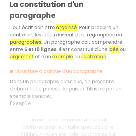
La constitution d'un
paragraphe
Tout écrit doit être
organisé
. Pour produire un
écrit clair, les idées doivent être regroupées en
paragraphes
. Un paragraphe doit comprendre
entre
5 et 10 lignes
. Il est constitué d'une
idée
ou
argument
et d'un
exemple
ou
illustration
.
Structure classique d'un paragraphe
Dans un paragraphe classique, on présente
d'abord l'idée principale, puis on l'illustre par un
exemple concret.
Exemple
Un certain nombre de villes sont
célèbres pour leur taille spectaculaire
(idée)
. Ainsi en est-il de Los Angeles qui