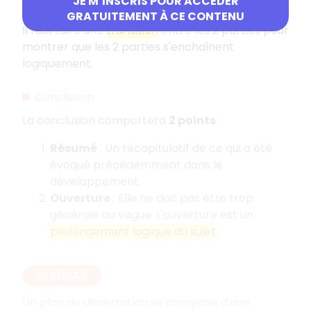
JE M’INSCRIS POUR ACCÉDER
Remarque
GRATUITEMENT À CE CONTENU
Il faut faire une
transition
entre les 2 parties pour
montrer que les 2 parties s'enchaînent
logiquement.
Conclusion
La conclusion comportera
2 points
:
Résumé
: Un récapitulatif de ce qui a été
évoqué précédemment dans le
développement.
Ouverture
: Elle ne doit pas être trop
générale ou vague. L'ouverture est un
prolongement logique du sujet
.
EN RÉSUMÉ
Un plan de dissertation se compose d'une