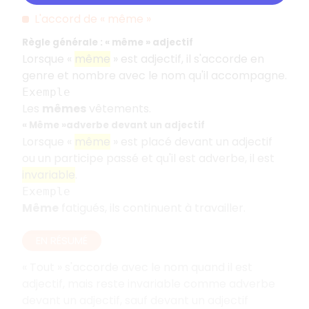
L'accord de «
même
»
Règle générale
: «
même
» adjectif
Lorsque «
même
» est adjectif, il s'accorde en
genre et nombre avec le nom qu'il accompagne.
Exemple
Les
mêmes
vêtements.
«
Même
»adverbe devant un adjectif
Lorsque «
même
» est placé devant un adjectif
ou un participe passé et qu'il est adverbe, il est
invariable
.
Exemple
Même
fatigués, ils continuent à travailler.
EN RÉSUMÉ
«
Tout
» s'accorde avec le nom quand il est
adjectif, mais reste invariable comme adverbe
devant un adjectif, sauf devant un adjectif