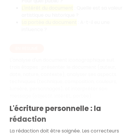
Pour quel public
?
L'intérêt du document
: Quelle est sa valeur
artistique ou historique
?
La portée du document
: A-t-il eu une
influence
?
EN RÉSUMÉ
L'analyse d'un document iconographique suit
trois étapes
: présenter le document (auteur,
date, nature, contexte), analyser ses aspects
techniques (technique, composition, couleurs,
lumière, personnages), et interpréter son
message (objectif, intérêt, portée).
L'écriture personnelle : la
rédaction
La rédaction doit être soignée. Les correcteurs