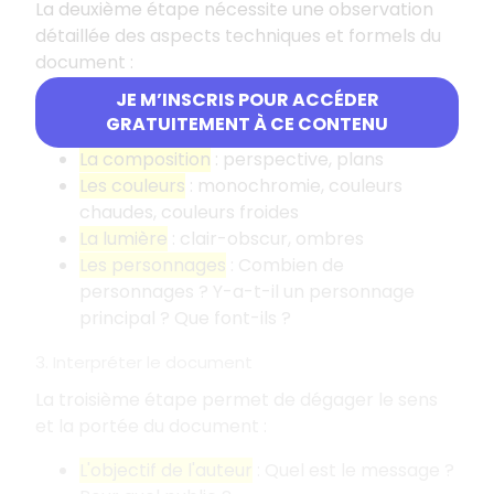
La deuxième étape nécessite une observation
détaillée des aspects techniques et formels du
document
:
JE M’INSCRIS POUR ACCÉDER
La technique utilisée
: huile sur toile,
GRATUITEMENT À CE CONTENU
photographie, dessin, etc.
La composition
: perspective, plans
Les couleurs
: monochromie, couleurs
chaudes, couleurs froides
La lumière
: clair-obscur, ombres
Les personnages
: Combien de
personnages
? Y-a-t-il un personnage
principal
? Que font-ils
?
3. Interpréter le document
La troisième étape permet de dégager le sens
et la portée du document
:
L'objectif de l'auteur
: Quel est le message
?