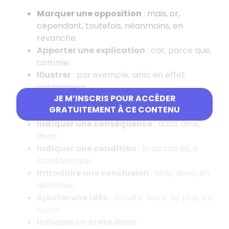
Marquer une opposition
: mais, or,
cependant, toutefois, néanmoins, en
revanche.
Apporter une explication
: car, parce que,
comme.
Illustrer
: par exemple, ainsi, en effet,
notamment.
JE M’INSCRIS POUR ACCÉDER
Indiquer un but
: pour que, afin de, en vue
GRATUITEMENT À CE CONTENU
de.
Indiquer une conséquence
: aussi, ainsi,
donc.
Indiquer une condition
: si, au cas où, à
condition que.
Introduire une conclusion
: ainsi, donc, en
définitive.
Ajouter une idée
: ensuite, voire, de plus, en
outre.
Indiquer un ordre dans