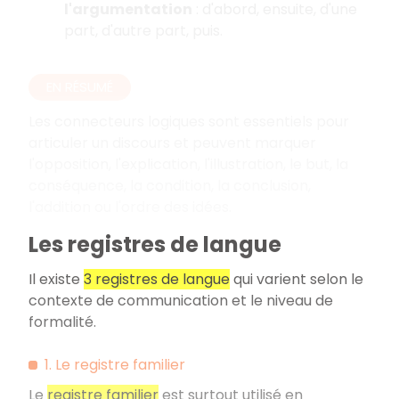
l'argumentation
: d'abord, ensuite, d'une
part, d'autre part, puis.
EN RÉSUMÉ
Les connecteurs logiques sont essentiels pour
articuler un discours et peuvent marquer
l'opposition, l'explication, l'illustration, le but, la
conséquence, la condition, la conclusion,
l'addition ou l'ordre des idées.
Les registres de langue
Il existe
3 registres de langue
qui varient selon le
contexte de communication et le niveau de
formalité.
1. Le registre familier
Le
registre familier
est surtout utilisé en