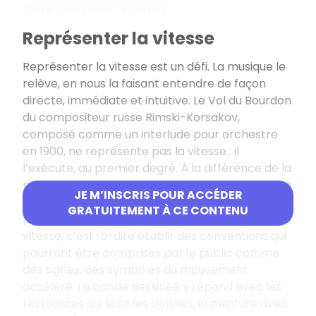
notre pesanteur naturelle.
Représenter la vitesse
Représenter la vitesse est un défi. La musique le
relève, en nous la faisant entendre de façon
directe, immédiate et intuitive.
Le Vol du Bourdon
du compositeur russe Rimski-Korsakov,
composé comme un interlude pour orchestre
en 1900, ne représente pas la vitesse : il
l’exécute, au premier degré. À la différence de la
musique, les arts graphiques sont confrontés – à
JE M’INSCRIS POUR ACCÉDER
l’exception du cinéma d’animation – à un
GRATUITEMENT À CE CONTENU
problème d’ampleur : il leur faut re-présenter la
vitesse, c’est-à-dire établir des conventions qui
pourront être comprises par le public comme
des signes, des symboles du mouvement
accéléré. La bande dessinée y répond avec les
ressources qui sont les siennes, la peinture avec