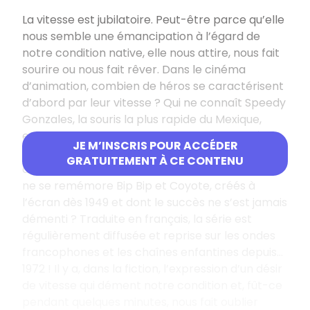
La vitesse est jubilatoire. Peut-être parce qu’elle
nous semble une émancipation à l’égard de
notre condition native, elle nous attire, nous fait
sourire ou nous fait rêver. Dans le cinéma
d’animation, combien de héros se caractérisent
d’abord par leur vitesse ? Qui ne connaît Speedy
Gonzales, la souris la plus rapide du Mexique,
ennemi de Sylvestre Grosminet, mise en scène
JE M’INSCRIS POUR ACCÉDER
par la Warner Bros dans la série
Looney Tunes
GRATUITEMENT À CE CONTENU
depuis les années 1950, sans discontinuer ? Qui
ne se remémore Bip Bip et Coyote, créés à
l’écran dès 1949 et dont le succès ne s’est jamais
démenti ? Traduite en français, la série est
régulièrement diffusée et reprise sur les ondes
francophones et les chaînes enfantines depuis…
1972 ! Il y a, dans la fiction, l’expression d’un désir
de vitesse qui dément notre condition et, fût-ce
pendant quelques minutes, nous fait oublier