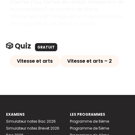
d’autres (flou, taches de couleur, éclatement de
la composition). La manière de dire le
mouvement par l’image est un critère essentiel
de l'originalité d'une œuvre picturale.
🎲 Quiz
GRATUIT
Vitesse et arts
Vitesse et arts – 2
EXAMENS
LES PROGRAMMES
Simulateur notes Bac 2026
Programme de 6ème
Simulateur notes Brevet 2026
Programme de 5ème