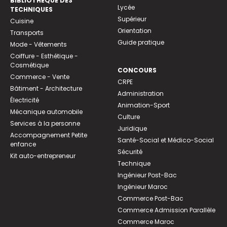
BIBLIOTHEQUE DES
Lycée
TECHNIQUES
Supérieur
Cuisine
Orientation
Transports
Guide pratique
Mode - Vêtements
Coiffure - Esthétique -
Cosmétique
CONCOURS
Commerce - Vente
CRPE
Bâtiment - Architecture
Administration
Électricité
Animation-Sport
Mécanique automobile
Culture
Services à la personne
Juridique
Accompagnement Petite
Santé-Social et Médico-Social
enfance
Sécurité
Kit auto-entrepreneur
Technique
Ingénieur Post-Bac
Ingénieur Maroc
Commerce Post-Bac
Commerce Admission Parallèle
Commerce Maroc