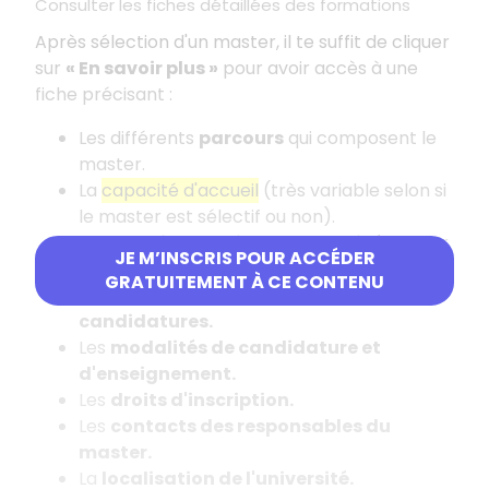
Consulter les fiches détaillées des formations
Après sélection d'un master, il te suffit de cliquer
sur
«
En savoir plus
»
pour avoir accès à une
fiche précisant
:
Les différents
parcours
qui composent le
master.
La
capacité d'accueil
(très variable selon si
le master est sélectif ou non).
Les
mentions de licence conseillées
pour
JE M’INSCRIS POUR ACCÉDER
intégrer le master et les
attendus.
GRATUITEMENT À CE CONTENU
Les
critères généraux d'examen des
candidatures.
Les
modalités de candidature et
d'enseignement.
Les
droits d'inscription.
Les
contacts des responsables du
master.
La
localisation de l'université.