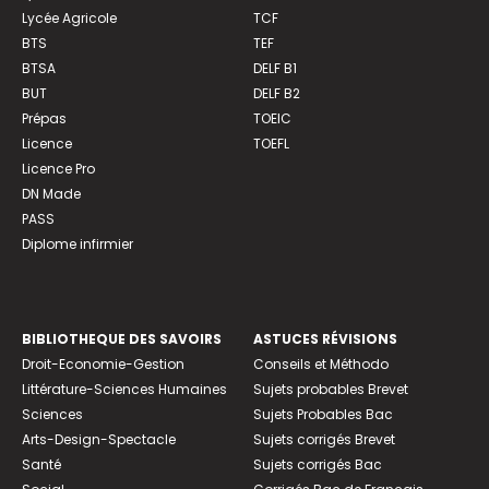
Lycée Agricole
TCF
BTS
TEF
BTSA
DELF B1
BUT
DELF B2
Prépas
TOEIC
Licence
TOEFL
Licence Pro
DN Made
PASS
Diplome infirmier
BIBLIOTHEQUE DES SAVOIRS
ASTUCES RÉVISIONS
Droit-Economie-Gestion
Conseils et Méthodo
Littérature-Sciences Humaines
Sujets probables Brevet
Sciences
Sujets Probables Bac
Arts-Design-Spectacle
Sujets corrigés Brevet
Santé
Sujets corrigés Bac