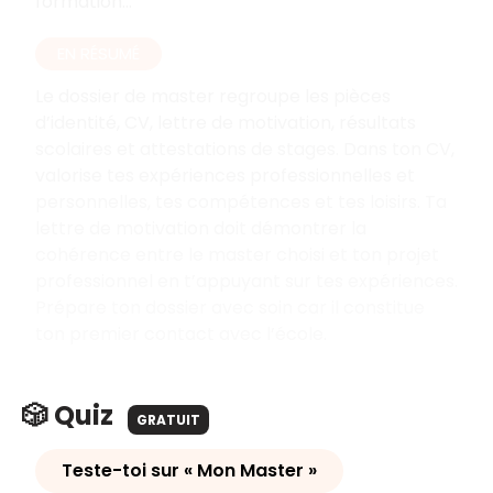
formation...
EN RÉSUMÉ
Le dossier de master regroupe les pièces
d’identité, CV, lettre de motivation, résultats
scolaires et attestations de stages. Dans ton CV,
valorise tes expériences professionnelles et
personnelles, tes compétences et tes loisirs. Ta
lettre de motivation doit démontrer la
cohérence entre le master choisi et ton projet
professionnel en t’appuyant sur tes expériences.
Prépare ton dossier avec soin car il constitue
ton premier contact avec l’école.
🎲 Quiz
GRATUIT
Teste-toi sur « Mon Master »