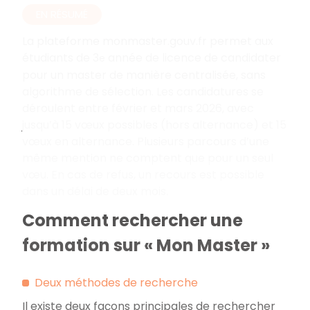
EN RÉSUMÉ
La plateforme monmaster.gouv.fr permet aux
étudiants de 3
année de licence de candidater
e
pour un master de manière centralisée, sans
algorithme de sélection. Les candidatures se
déroulent entre février et mars 2026, avec
jusqu’à 15 vœux possibles (hors alternance) et 15
vœux en alternance. Plusieurs parcours d’une
même mention ne comptent que pour un seul
vœu. En cas de refus, un recours est possible
dans un délai de deux mois.
Comment rechercher une
formation sur « Mon Master »
Deux méthodes de recherche
Il existe deux façons principales de rechercher