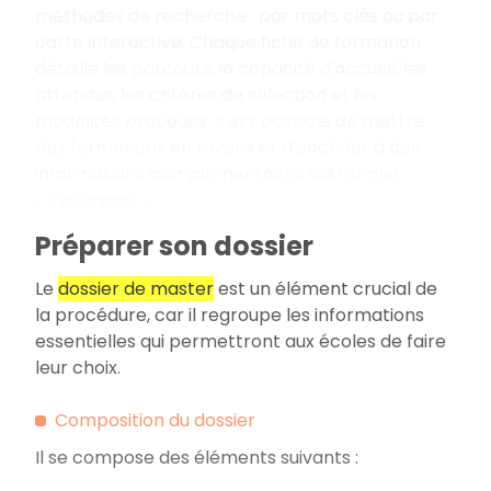
méthodes de recherche
: par mots clés ou par
carte interactive. Chaque fiche de formation
détaille les parcours, la capacité d'accueil, les
attendus, les critères de sélection et les
modalités pratiques. Il est possible de mettre
des formations en favoris et d'accéder à des
informations complémentaires via l'onglet
«
S'informer
».
Préparer son dossier
Le
dossier de master
est un élément crucial de
la procédure, car il regroupe les informations
essentielles qui permettront aux écoles de faire
leur choix.
Composition du dossier
Il se compose des éléments suivants
: