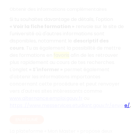
Obtenir des informations complémentaires
Si tu souhaites davantage de détails, l'option
«
Voir la fiche formation
»
renvoie sur le site de
l'université où d'autres informations sont
disponibles, notamment le
descriptif des
cours
. Tu as également la possibilité de mettre
des formations en
favoris
afin de les retrouver
plus rapidement au cours de tes recherches.
L'onglet
«
S'informer
»
permet également
d'obtenir les informations importantes
concernant cette procédure et peut renvoyer
vers d'autres sites intéressants comme
www.alternance.emploi.gouv.fr
ou
https
://www.messervices.etudiant.gouv.fr/envole/
.
EN RÉSUMÉ
La plateforme «
Mon Master
» propose deux