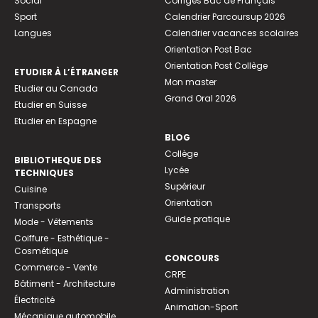
Social
Corrigés Bac de Français
Sport
Calendrier Parcoursup 2026
Langues
Calendrier vacances scolaires
Orientation Post Bac
Orientation Post Collège
ETUDIER À L’ÉTRANGER
Mon master
Etudier au Canada
Grand Oral 2026
Etudier en Suisse
Etudier en Espagne
BLOG
Collège
BIBLIOTHEQUE DES
Lycée
TECHNIQUES
Supérieur
Cuisine
Orientation
Transports
Guide pratique
Mode - Vêtements
Coiffure - Esthétique -
Cosmétique
CONCOURS
Commerce - Vente
CRPE
Bâtiment - Architecture
Administration
Électricité
Animation-Sport
Mécanique automobile