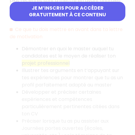
plus récentes sont à mettre en avant (intitulés
de poste, tâches et missions effectuées,
JE M’INSCRIS POUR ACCÉDER
GRATUITEMENT À CE CONTENU
compétences acquises, etc.).
Ce que tu dois mettre en avant dans ta lettre
de motivation
Démontrer en quoi le master auquel tu
candidates est le moyen de réaliser ton
projet professionnel
Illustrer tes arguments en t’appuyant sur
tes expériences pour montrer que tu as un
profil parfaitement adapté au master
Développer et préciser certaines
expériences et compétences
particulièrement pertinentes citées dans
ton CV
Préciser lorsque tu as pu assister aux
Journées portes ouvertes (écoles,