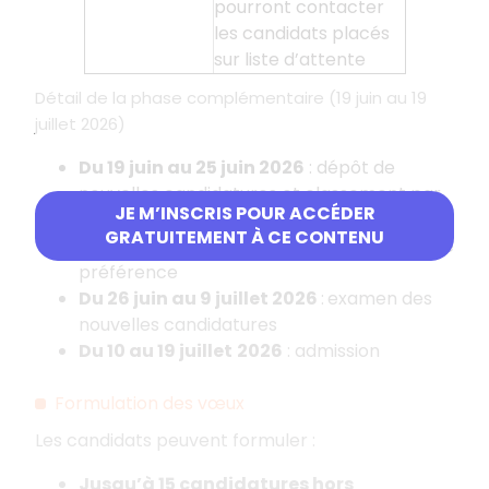
pourront contacter
les candidats placés
sur liste d’attente
Détail de la phase complémentaire (19 juin au 19
juillet 2026)
Du 19 juin au 25 juin 2026
: dépôt de
nouvelles candidatures et classement par
JE M’INSCRIS POUR ACCÉDER
le candidat de toutes ses candidatures
GRATUITEMENT À CE CONTENU
(anciennes comme nouvelles) par ordre de
préférence
Du 26 juin au 9 juillet
2026
:
examen des
nouvelles candidatures
Du 10 au 19 juillet
2026
: admission
Formulation des vœux
Les candidats peuvent formuler
:
Jusqu’à 15 candidatures hors