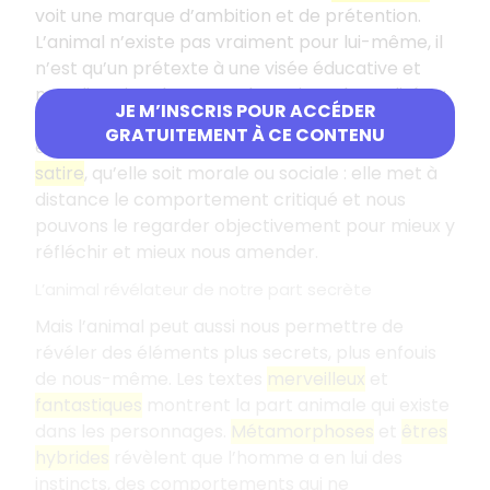
voit une marque d’ambition et de prétention.
L’animal n’existe pas vraiment pour lui-même, il
n’est qu’un prétexte à une visée éducative et
moralisatrice. Il permet de projeter la qualité ou
JE M’INSCRIS POUR ACCÉDER
le défaut visé et de mieux le montrer parce qu’il
GRATUITEMENT À CE CONTENU
est mis à distance. Cette projection facilite la
satire
, qu’elle soit morale ou sociale : elle met à
distance le comportement critiqué et nous
pouvons le regarder objectivement pour mieux y
réfléchir et mieux nous amender.
L’animal révélateur de notre part secrète
Mais l’animal peut aussi nous permettre de
révéler des éléments plus secrets, plus enfouis
de nous-même. Les textes
merveilleux
et
fantastiques
montrent la part animale qui existe
dans les personnages.
Métamorphoses
et
êtres
hybrides
révèlent que l’homme a en lui des
instincts, des comportements qui ne