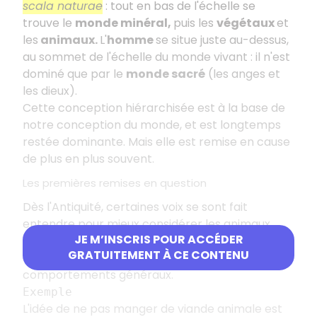
scala naturae
: tout en bas de l'échelle se
trouve le
monde minéral,
puis les
végétaux
et
les
animaux.
L'
homme
se situe juste au-dessus,
au sommet de l'échelle du monde vivant : il n'est
dominé que par le
monde sacré
(les anges et
les dieux).
Cette conception hiérarchisée est à la base de
notre conception du monde, et est longtemps
restée dominante. Mais elle est remise en cause
de plus en plus souvent.
Les premières remises en question
Dès l'Antiquité, certaines voix se sont fait
entendre pour mieux considérer les animaux,
JE M’INSCRIS POUR ACCÉDER
reprochant à l'homme sa cruauté envers eux,
GRATUITEMENT À CE CONTENU
dans le domaine de la nourriture ou de nos
comportements généraux.
Exemple
L'idée de ne pas manger de viande animale est