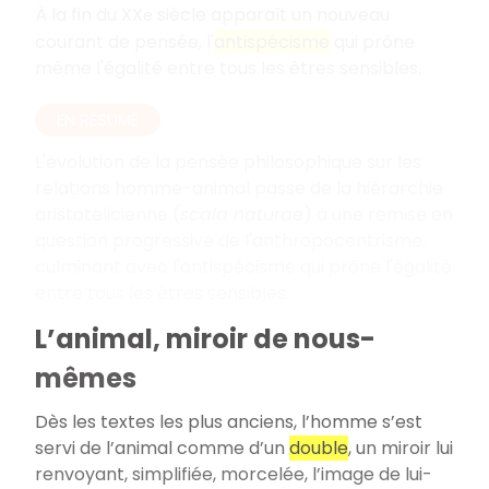
À la fin du XX
siècle apparaît un nouveau
e
courant de pensée, l'
antispécisme
qui prône
même l'égalité entre tous les êtres sensibles.
EN RÉSUMÉ
L'évolution de la pensée philosophique sur les
relations homme-animal passe de la hiérarchie
aristotélicienne (
scala naturae
) à une remise en
question progressive de l'anthropocentrisme,
culminant avec l'antispécisme qui prône l'égalité
entre tous les êtres sensibles.
L’animal, miroir de nous-
mêmes
Dès les textes les plus anciens, l’homme s’est
servi de l’animal comme d’un
double
, un miroir lui
renvoyant, simplifiée, morcelée, l’image de lui-