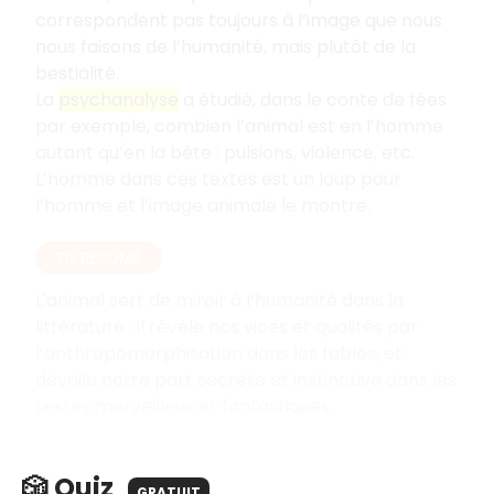
correspondent pas toujours à l’image que nous
nous faisons de l’humanité, mais plutôt de la
bestialité.
La
psychanalyse
a étudié, dans le conte de fées
par exemple, combien l’animal est en l’homme
autant qu’en la bête : pulsions, violence, etc.
L’homme dans ces textes est un loup pour
l’homme et l’image animale le montre.
EN RÉSUMÉ
L'animal sert de miroir à l’humanité dans la
littérature : il révèle nos vices et qualités par
l’anthropomorphisation dans les fables, et
dévoile notre part secrète et instinctive dans les
textes merveilleux et fantastiques.
🎲 Quiz
GRATUIT