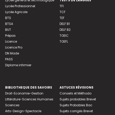
Lycée général et technologique
TESTS DE LANGUES
Lycée Professionnel
TFI
Lycée Agricole
TCF
BTS
TEF
BTSA
DELF B1
BUT
DELF B2
Prépas
TOEIC
Licence
TOEFL
Licence Pro
DN Made
PASS
Diplome infirmier
BIBLIOTHEQUE DES SAVOIRS
ASTUCES RÉVISIONS
Droit-Economie-Gestion
Conseils et Méthodo
Littérature-Sciences Humaines
Sujets probables Brevet
Sciences
Sujets Probables Bac
Arts-Design-Spectacle
Sujets corrigés Brevet