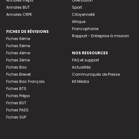
Annales Prépa
Orientation
Annales BUT
Sport
Annales CRPE
Citoyenneté
Afrique
Francophonie
FICHES DE RÉVISIONS
Rapport - Entreprise à mission
Fiches 6ème
Fiches 5ème
Fiches 4ème
NOS RESSOURCES
Fiches 3ème
FAQ et support
Fiches Bac
Actualités
Fiches Brevet
Communiqués de Presse
Fiches Bac Français
Kit Média
Fiches BTS
Fiches Prépa
Fiches BUT
Fiches PASS
Fiches SUP