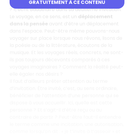
pays qu’on ignore, cette angoisse de la curiosité
GRATUITEMENT À CE CONTENU
? », écrit Baudelaire dans sa deuxième invitation.
Le voyage, en ce sens, est un
déplacement
dans la pensée
avant d’être un déplacement
dans l’espace. Peut-être même pouvons-nous
voyager sur place lorsque nous rêvons, lisons de
la poésie ou de la littérature, écoutons de la
musique. Et les voyages réels, concrets, ne sont-
ils pas toujours décevants comparés à ces
voyages imaginaires ? Comment la réalité peut-
elle égaler nos désirs ?
Il faut d’ailleurs prêter attention au terme
d’invitation. Être invité, c’est, au sens ordinaire,
bénéficier de l’attention d’une personne qui se
dispose à vous accueillir. Ici, quelle est cette
personne ? Et s’agit-il d’être reçu ou au
contraire de partir ? Peut-être faut-il entendre
le terme comme une incitation, une autorisation,
comme lorsqu’on dit : « je t’invite à t’asseoir » et