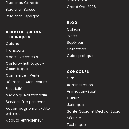
Mon master
Etudier au Canada
Grand Oral 2026
Etudier en Suisse
Etudier en Espagne
BLOG
Collège
BIBLIOTHEQUE DES
Lycée
TECHNIQUES
Supérieur
Cuisine
Orientation
Transports
Guide pratique
Mode - Vêtements
Coiffure - Esthétique -
Cosmétique
CONCOURS
Commerce - Vente
CRPE
Bâtiment - Architecture
Administration
Électricité
Animation-Sport
Mécanique automobile
Culture
Services à la personne
Juridique
Accompagnement Petite
Santé-Social et Médico-Social
enfance
Sécurité
Kit auto-entrepreneur
Technique