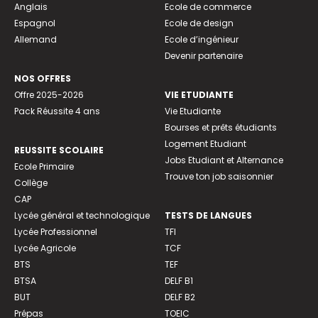
Anglais
Ecole de commerce
Espagnol
Ecole de design
Allemand
Ecole d’ingénieur
Devenir partenaire
NOS OFFRES
Offre 2025-2026
VIE ETUDIANTE
Pack Réussite 4 ans
Vie Etudiante
Bourses et prêts étudiants
Logement Etudiant
REUSSITE SCOLAIRE
Jobs Etudiant et Alternance
Ecole Primaire
Trouve ton job saisonnier
Collège
CAP
Lycée général et technologique
TESTS DE LANGUES
Lycée Professionnel
TFI
Lycée Agricole
TCF
BTS
TEF
BTSA
DELF B1
BUT
DELF B2
Prépas
TOEIC