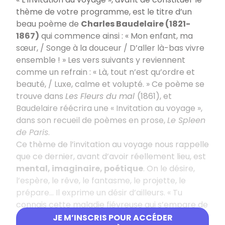
thème de votre programme, est le titre d’un
beau poème de
Charles Baudelaire (1821-
1867)
qui commence ainsi : « Mon enfant, ma
sœur, / Songe à la douceur / D’aller là-bas vivre
ensemble ! » Les vers suivants y reviennent
comme un refrain : « Là, tout n’est qu’ordre et
beauté, / Luxe, calme et volupté. » Ce poème se
trouve dans
Les Fleurs du mal
(1861), et
Baudelaire réécrira une « Invitation au voyage »,
dans son recueil de poèmes en prose,
Le Spleen
de Paris
.
Ce thème de l’invitation au voyage nous rappelle
que ce dernier, avant d’avoir réellement lieu, est
mental, imaginaire, poétique
. On le désire,
l’espère, le rêve, le fantasme, le projette, le
prépare… Il exprime un désir d’ailleurs. « Tu
connais cette maladie fiévreuse qui s’empare de
nous dans les froides misères, cette nostalgie du
JE M’INSCRIS POUR ACCÉDER