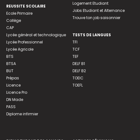
Logement Etudiant
REUSSITE SCOLAIRE
Jobs Etudiant et Alternance
Ecole Primaire
Trouve ton job saisonnier
Collège
CAP
Lycée général et technologique
TESTS DE LANGUES
Lycée Professionnel
TFI
Lycée Agricole
TCF
BTS
TEF
BTSA
DELF B1
BUT
DELF B2
Prépas
TOEIC
Licence
TOEFL
Licence Pro
DN Made
PASS
Diplome infirmier