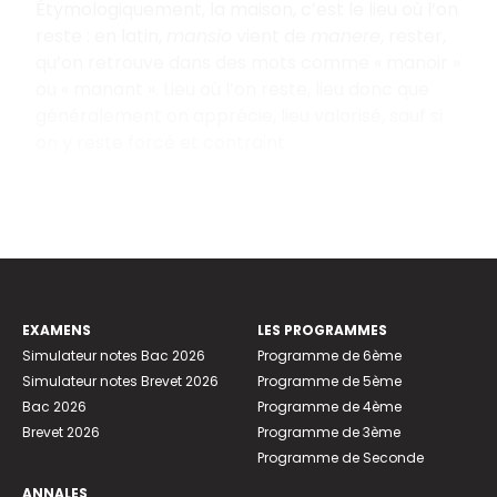
Étymologiquement, la maison, c’est le lieu où l’on
reste : en latin,
mansio
vient de
manere
, rester,
qu’on retrouve dans des mots comme « manoir »
ou « manant ». Lieu où l’on reste, lieu donc que
généralement on apprécie, lieu valorisé, sauf si
on y reste forcé et contraint.
EXAMENS
LES PROGRAMMES
Simulateur notes Bac 2026
Programme de 6ème
Simulateur notes Brevet 2026
Programme de 5ème
Bac 2026
Programme de 4ème
Brevet 2026
Programme de 3ème
Programme de Seconde
ANNALES