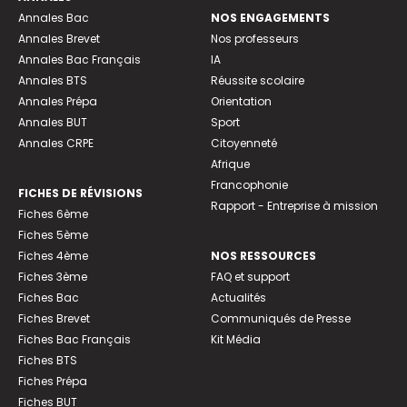
Annales Bac
NOS ENGAGEMENTS
Annales Brevet
Nos professeurs
Annales Bac Français
IA
Annales BTS
Réussite scolaire
Annales Prépa
Orientation
Annales BUT
Sport
Annales CRPE
Citoyenneté
Afrique
Francophonie
FICHES DE RÉVISIONS
Rapport - Entreprise à mission
Fiches 6ème
Fiches 5ème
Fiches 4ème
NOS RESSOURCES
Fiches 3ème
FAQ et support
Fiches Bac
Actualités
Fiches Brevet
Communiqués de Presse
Fiches Bac Français
Kit Média
Fiches BTS
Fiches Prépa
Fiches BUT