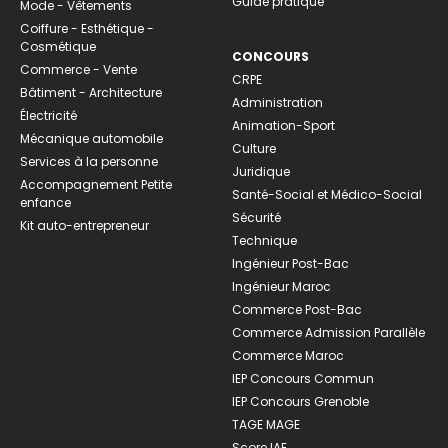
Guide pratique
Mode - Vêtements
Coiffure - Esthétique -
Cosmétique
CONCOURS
Commerce - Vente
CRPE
Bâtiment - Architecture
Administration
Électricité
Animation-Sport
Mécanique automobile
Culture
Services à la personne
Juridique
Accompagnement Petite
Santé-Social et Médico-Social
enfance
Sécurité
Kit auto-entrepreneur
Technique
Ingénieur Post-Bac
Ingénieur Maroc
Commerce Post-Bac
Commerce Admission Parallèle
Commerce Maroc
IEP Concours Commun
IEP Concours Grenoble
TAGE MAGE
Score IAE