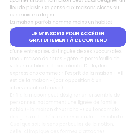
quartier urbain. La maison peut aussi désigner un
lieu de plaisir. On pense aux maisons closes ou
aux maisons de jeu.
La maison parfois nomme moins un habitat
qu’une entreprise commerciale, industrielle ou
JE M’INSCRIS POUR ACCÉDER
financière. C’est en ce sens qu’on parle d’une «
GRATUITEMENT À CE CONTENU
maison de commerce » ou de la « maison mère »
d’une entreprise, distinguée de ses succursales.
Une « maison de titres » gère le portefeuille de
valeur mobilière de ses clients. De là, des
expressions comme : « l’esprit de la maison », « il
est de la maison » (par opposition à un
intervenant extérieur).
Enfin, la maison peut désigner un ensemble de
personnes, notamment une lignée de famille
noble (« la maison d’Autriche ») ou l’ensemble
des gens attachés à une maison, la domesticité.
Quel que soit le sens particulier de la notion,
celle-ci implique des formes d’attaches.