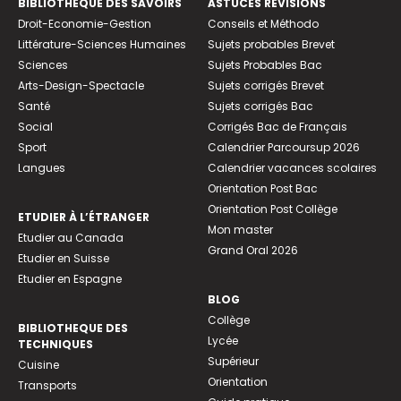
BIBLIOTHEQUE DES SAVOIRS
ASTUCES RÉVISIONS
Droit-Economie-Gestion
Conseils et Méthodo
Littérature-Sciences Humaines
Sujets probables Brevet
Sciences
Sujets Probables Bac
Arts-Design-Spectacle
Sujets corrigés Brevet
Santé
Sujets corrigés Bac
Social
Corrigés Bac de Français
Sport
Calendrier Parcoursup 2026
Langues
Calendrier vacances scolaires
Orientation Post Bac
Orientation Post Collège
ETUDIER À L’ÉTRANGER
Mon master
Etudier au Canada
Grand Oral 2026
Etudier en Suisse
Etudier en Espagne
BLOG
Collège
BIBLIOTHEQUE DES
Lycée
TECHNIQUES
Supérieur
Cuisine
Orientation
Transports