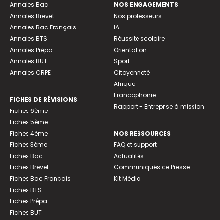
Annales Bac
NOS ENGAGEMENTS
Annales Brevet
Nos professeurs
Annales Bac Français
IA
Annales BTS
Réussite scolaire
Annales Prépa
Orientation
Annales BUT
Sport
Annales CRPE
Citoyenneté
Afrique
Francophonie
FICHES DE RÉVISIONS
Rapport - Entreprise à mission
Fiches 6ème
Fiches 5ème
Fiches 4ème
NOS RESSOURCES
Fiches 3ème
FAQ et support
Fiches Bac
Actualités
Fiches Brevet
Communiqués de Presse
Fiches Bac Français
Kit Média
Fiches BTS
Fiches Prépa
Fiches BUT