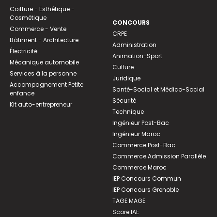
Coiffure - Esthétique -
Cosmétique
CONCOURS
Commerce - Vente
CRPE
Bâtiment - Architecture
Administration
Électricité
Animation-Sport
Mécanique automobile
Culture
Services à la personne
Juridique
Accompagnement Petite
Santé-Social et Médico-Social
enfance
Sécurité
Kit auto-entrepreneur
Technique
Ingénieur Post-Bac
Ingénieur Maroc
Commerce Post-Bac
Commerce Admission Parallèle
Commerce Maroc
IEP Concours Commun
IEP Concours Grenoble
TAGE MAGE
Score IAE