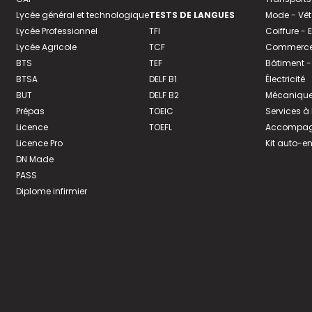
Lycée général et technologique
TESTS DE LANGUES
Mode - Vê
Lycée Professionnel
TFI
Coiffure -
Lycée Agricole
TCF
Commerce 
BTS
TEF
Bâtiment -
BTSA
DELF B1
Électricité
BUT
DELF B2
Mécanique
Prépas
TOEIC
Services à
Licence
TOEFL
Accompagn
Licence Pro
Kit auto-e
DN Made
PASS
Diplome infirmier