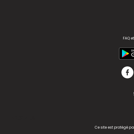
FAQ et
v2.311.4 US
Ce site est protégé p