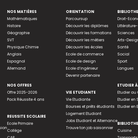
NOS MATIÈRES
ORIENTATION
BIBLIOTH
Mathématiques
Parcoursup
Droit-Eco
Histoire
Découvrir les diplômes
Littératur
Géographie
Découvrir les formations
Sciences
SVT
Découvrir les métiers
Arts-Desig
Physique Chimie
Découvrir les écoles
Santé
Anglais
Ecole de commerce
Social
Espagnol
Ecole de design
Sport
Allemand
Ecole d’ingénieur
Langues
Devenir partenaire
NOS OFFRES
ETUDIER À
Offre 2025-2026
VIE ETUDIANTE
Etudier a
Pack Réussite 4 ans
Vie Etudiante
Etudier en 
Bourses et prêts étudiants
Etudier en
Logement Etudiant
REUSSITE SCOLAIRE
Jobs Etudiant et Alternance
Ecole Primaire
BIBLIOTH
sion
Trouve ton job saisonnier
Collège
Cuisine
CAP
Transports