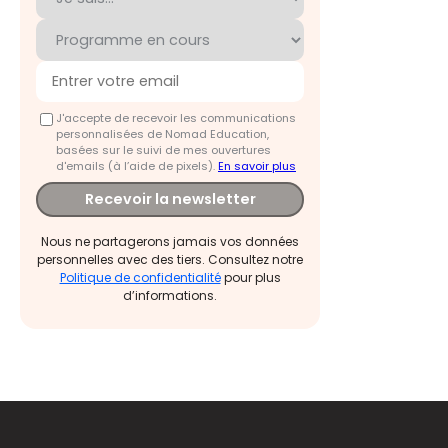
J'accepte de recevoir les communications
personnalisées de Nomad Education,
basées sur le suivi de mes ouvertures
d'emails (à l’aide de pixels).
En savoir plus
Recevoir la newsletter
Nous ne partagerons jamais vos données
personnelles avec des tiers. Consultez notre
Politique de confidentialité
pour plus
d’informations.