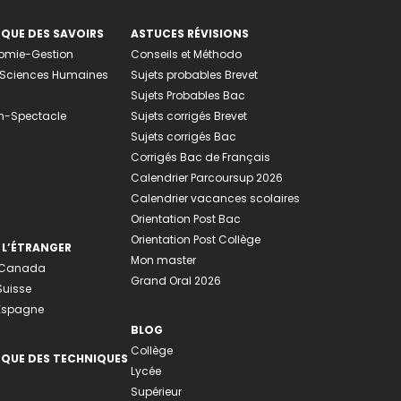
EQUE DES SAVOIRS
ASTUCES RÉVISIONS
nomie-Gestion
Conseils et Méthodo
e-Sciences Humaines
Sujets probables Brevet
Sujets Probables Bac
n-Spectacle
Sujets corrigés Brevet
Sujets corrigés Bac
Corrigés Bac de Français
Calendrier Parcoursup 2026
Calendrier vacances scolaires
Orientation Post Bac
Orientation Post Collège
 L’ÉTRANGER
Mon master
u Canada
Grand Oral 2026
Suisse
 Espagne
BLOG
Collège
EQUE DES TECHNIQUES
Lycée
Supérieur