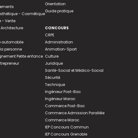
Orientation
tements
Guide pratique
 Esthétique - Cosmétique
- Vente
 Architecture
CONCOURS
CRPE
 automobile
Administration
 la personne
Animation-Sport
ement Petite enfance
Culture
ntrepreneur
Juridique
Santé-Social et Médico-Social
Sécurité
Technique
Ingénieur Post-Bac
Ingénieur Maroc
Commerce Post-Bac
Commerce Admission Parallèle
Commerce Maroc
IEP Concours Commun
IEP Concours Grenoble